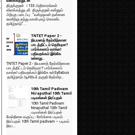
விளக்கத்துடன்
்
திருக்குறள் । 133 அதிகாரங்கள்
்
விளக்கத்துடன் திருக்குறள் என்னும்
ு
அற்புத படைப்பு: “வள்ளுவன் தன்னை
உலகிற்கு தந்து வான்புகழ் கொண்ட
-
தமிழ்நாடு”...
TNTET Paper 2 -
நியமனத் தேர்விற்கான
பாடத்திட்டம் தெரியுமா?
பார்க்கலாம் வாங்க!
பதிவறக்கம் இங்கே
உள்ளது..
TNTET Paper 2 - நியமனத் தேர்விற்கான
பாடத்திட்டம் தெரியுமா? பார்க்கலாம்
வாங்க! பதிவறக்கம் இங்கே உள்Syllabus
தமிழ்நாடு ஆசிரியர் தகுதி தேர்விற...
10th Tamil Padivam
Niraputhal 10th Tamil
படிவங்கள் நிரப்புதல்
10th Tamil Padivam
Niraputhal 10th Tamil
படிவங்கள் நிரப்புதல்
மேல்நிலை வகுப்பு - சேர்க்கை படிவம்
நிரப்புதல் 10th Tamil padivam – படிவம்
நிரப...