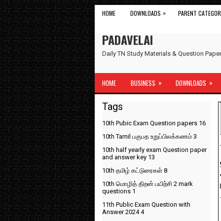
»
HOME
DOWNLOADS
PARENT CATEGOR
PADAVELAI
Daily TN Study Materials & Question Pap
»
»
HOME
BUSINESS
DOWNLOADS
Tags
10th Pubic Exam Question papers
16
10th Tamil பகுபத உறுப்பிலக்கணம்
3
10th half yearly exam Question paper
and answer key
13
10th தமிழ் கட்டுரைகள்
8
10th மொழித் திறன் பயிற்சி 2 mark
questions
1
11th Public Exam Question with
Answer 2024
4