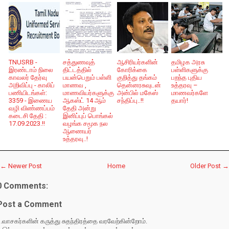
TNUSRB -
சத்துணவுத்
ஆசிரியர்களின்
தமிழக அரசு
இரண்டாம் நிலை
திட்டத்தில்
கோரிக்கை
பள்ளிகளுக்கு
காவலர் தேர்வு
பயன்பெறும் பள்ளி
குறித்து தங்கம்
பறந்த புதிய
அறிவிப்பு - காலிப்
மாணவ ,
தென்னரசுவுடன்
உத்தரவு –
பணியிடங்கள்:
மாணவியர்களுக்கு
அன்பில் மகேஸ்
மாணவர்களே
3359 - இணைய
ஆகஸ்ட் 14 ஆம்
சந்திப்பு..!!
தயார்!
வழி விண்ணப்பம்
தேதி அன்று
கடைசி தேதி :
இனிப்புப் பொங்கல்
17.09.2023.!!
வழங்க சமூக நல
ஆணையர்
உத்தரவு..!
← Newer Post
Home
Older Post →
0 Comments:
Post a Comment
.வாசகர்களின் கருத்து சுதந்திரத்தை வரவேற்கின்றோம்.