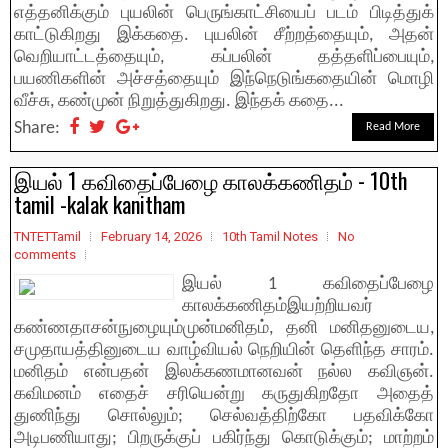
எத்தனிக்கும்‌ புயலின்‌ பெருங்காட்சியைப்‌ படம்‌ பிடித்துக்‌
காட்டுகிறது இக்கதை. புயலின்‌ சீற்றத்தையும்‌, அதன்‌
வெறியாட்டத்தையும்‌, கப்பலின்‌ தத்தளிப்பையும்‌,
பயணிகளின்‌ அச்சத்தையும்‌ இந்நெடுங்கதையின்‌ மொழி
வீச்சு, கண்முன்‌ நிறுத்துகிறது. இந்தக்‌ கதை...
Share:
Read More
இயல் 1 கவிதைப்பேழை காலக்கணிதம்‌ - 10th
tamil -kalak kanitham
TNTETTamil
February 14, 2026
10th Tamil Notes
No
comments
இயல் 1 கவிதைப்பேழை
காலக்கணிதம்‌இயற்றியவர்
கண்ணதாசன்‌நுழையும்முன்மனிதம்‌, தனி மனிதனுடைய,
சமுதாயத்தினுடைய வாழ்வியல்‌ நெறியின்‌ தெளிந்த சாரம்‌.
மனிதம்‌ என்பதன்‌ இலக்கணமானவன்‌ நல்ல கவிஞன்‌.
கவிமனம்‌ எதைச்‌ சரியென்று கருதுகிறதோ அதைத்‌
துணிந்து சொல்லும்‌; செல்வத்திற்கோ பதவிக்கோ
அடிபணியாது; பிறருக்குப்‌ பகிர்ந்து கொடுக்கும்‌; மாற்றம்‌