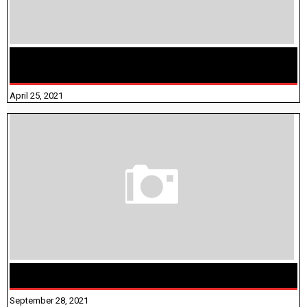
TAMILNADU BRIDGE COURSE WORKBOOK - WORKSHEET
ANSWERS
April 25, 2021
திருக்குறள் । 133 அதிகாரங்கள் விளக்கத்துடன்
September 28, 2021