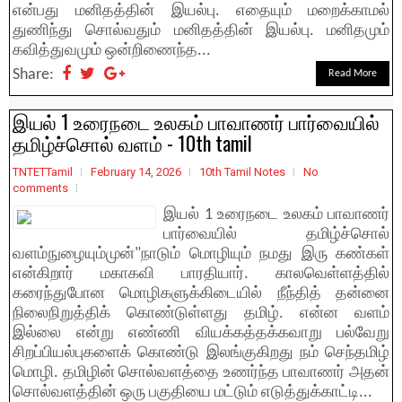
என்பது மனிதத்தின் இயல்பு. எதையும் மறைக்காமல்
துணிந்து சொல்வதும் மனிதத்தின் இயல்பு. மனிதமும்‌
கவித்துவமும்‌ ஒன்றிணைந்த...
Share:
Read More
இயல்‌ 1 உரைநடை உலகம் பாவாணர்‌ பார்வையில்‌
தமிழ்ச்சொல்‌ வளம்‌ - 10th tamil
TNTETTamil
February 14, 2026
10th Tamil Notes
No
comments
இயல்‌ 1 உரைநடை உலகம் பாவாணர்‌
பார்வையில்‌ தமிழ்ச்சொல்‌
வளம்‌நுழையும்முன்‌"நாடும்‌ மொழியும்‌ நமது இரு கண்கள்‌
என்கிறார்‌ மகாகவி பாரதியார்‌. காலவெள்ளத்தில்‌
கரைந்துபோன மொழிகளுக்கிடையில்‌ நீந்தித்‌ தன்னை
நிலைநிறுத்திக்‌ கொண்டுள்ளது தமிழ்‌. என்ன வளம்‌
இல்லை என்று எண்ணி வியக்கத்தக்கவாறு பல்வேறு
சிறப்பியல்புகளைக்‌ கொண்டு இலங்குகிறது நம்‌ செந்தமிழ்‌
மொழி. தமிழின்‌ சொல்வளத்தை உணர்ந்த பாவாணர்‌ அதன்‌
சொல்வளத்தின்‌ ஒரு பகுதியை மட்டும்‌ எடுத்துக்காட்டி...