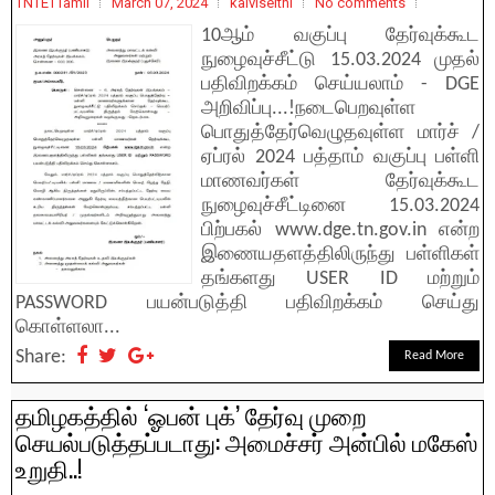
TNTETTamil
March 07, 2024
kalviseithi
No comments
10ஆம் வகுப்பு தேர்வுக்கூட
நுழைவுச்சீட்டு 15.03.2024 முதல்
பதிவிறக்கம் செய்யலாம் - DGE
அறிவிப்பு...!நடைபெறவுள்ள
பொதுத்தேர்வெழுதவுள்ள மார்ச் /
ஏப்ரல் 2024 பத்தாம் வகுப்பு பள்ளி
மாணவர்கள் தேர்வுக்கூட
நுழைவுச்சீட்டினை 15.03.2024
பிற்பகல் www.dge.tn.gov.in என்ற
இணையதளத்திலிருந்து பள்ளிகள்
தங்களது USER ID மற்றும்
PASSWORD பயன்படுத்தி பதிவிறக்கம் செய்து
கொள்ளலா...
Share:
Read More
தமிழகத்தில் ‘ஓபன் புக்’ தேர்வு முறை
செயல்படுத்தப்படாது: அமைச்சர் அன்பில் மகேஸ்
உறுதி..!