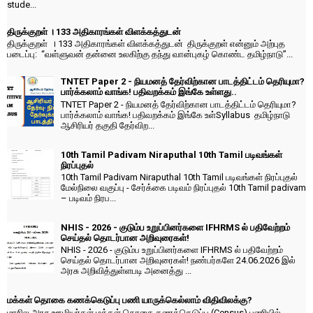
stude...
திருக்குறள் । 133 அதிகாரங்கள் விளக்கத்துடன்
திருக்குறள் । 133 அதிகாரங்கள் விளக்கத்துடன் திருக்குறள் என்னும் அற்புத
படைப்பு: “வள்ளுவன் தன்னை உலகிற்கு தந்து வான்புகழ் கொண்ட தமிழ்நாடு”...
TNTET Paper 2 - நியமனத் தேர்விற்கான பாடத்திட்டம் தெரியுமா?
பார்க்கலாம் வாங்க! பதிவறக்கம் இங்கே உள்ளது..
TNTET Paper 2 - நியமனத் தேர்விற்கான பாடத்திட்டம் தெரியுமா?
பார்க்கலாம் வாங்க! பதிவறக்கம் இங்கே உள்Syllabus தமிழ்நாடு
ஆசிரியர் தகுதி தேர்விற...
10th Tamil Padivam Niraputhal 10th Tamil படிவங்கள்
நிரப்புதல்
10th Tamil Padivam Niraputhal 10th Tamil படிவங்கள் நிரப்புதல்
மேல்நிலை வகுப்பு - சேர்க்கை படிவம் நிரப்புதல் 10th Tamil padivam
– படிவம் நிரப...
NHIS - 2026 - குடும்ப உறுப்பினர்களை IFHRMS ல் பதிவேற்றம்
செய்தல் தொடர்பான அறிவுரைகள்!
NHIS - 2026 - குடும்ப உறுப்பினர்களை IFHRMS ல் பதிவேற்றம்
செய்தல் தொடர்பான அறிவுரைகள்! நண்பர்களே 24.06.2026 இல்
அரசு அறிவித்துள்ளபடி அனைத்து ...
மக்கள் தொகை கணக்கெடுப்பு பணி யாருக்கெல்லாம் விதிவிலக்கு?
மாநில அரசு ஊழியர்கள் மக்கள் தொகை கணக்கெடுப்பு (Census) பணியில்