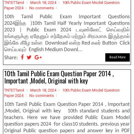
TNTETTamil
March 18, 2024
10th Public Exam Model Question
Paper 2024
No comments
10th Tamil Public Exam Important Questions
2024இந்த )10th Tamil Half Yearly Important Questions
2023 | Public Exam 2024 டவுண்லோட் செய்வதில்
உங்களுக்கு ஏதேனும் சந்தேகம் மற்றும் சிரமமாக இருந்தால்
இங்கே கீழே உள்ள Download என்ற Red கலர் Button Click
செய்யவும் English Medium Downl...
Share:
Read More
10th Tamil Public Exam Question Paper 2014 ,
Important ,Model, Original with key
TNTETTamil
March 18, 2024
10th Public Exam Model Question
Paper 2024
No comments
10th Tamil Public Exam Question Paper 2014 , Important
,Model, Original with key 10th standard students and
teachers. Here we have provided Public Exam Model
question papers 2024 for class10 students. previous year
Original Public question papers and answer key in PDF