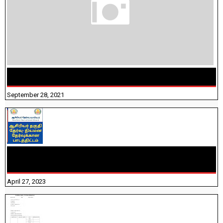
திருக்குறள் । 133 அதிகாரங்கள் விளக்கத்துடன்
September 28, 2021
TNTET PAPER 2 - நியமனத் தேர்விற்கான பாடத்திட்டம்
தெரியுமா? பார்க்கலாம் வாங்க! பதிவறக்கம் இங்கே உள்ளது..
April 27, 2023