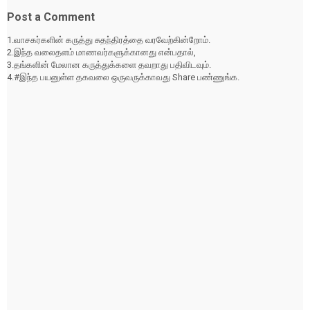
Post a Comment
1.வாசகர்களின் கருத்து சுதந்திரத்தை வரவேற்கின்றோம்.
2.இந்த வலைதளம் மாணவர்களுக்கானது என்பதால்,
3.தங்களின் மேலான கருத்துக்களை தவறாது பதிவிடவும்.
4.#இந்த பயனுள்ள தகவலை ஒருவருக்காவது Share பண்ணுங்க.