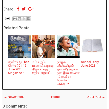
Share:
Related Posts:
தேன்சிட்டு Then
5-ம் வகுப்பு
தமிழக
School Diary-
Chittu ( 01-15
மாணவர்களுக்கு
பள்ளிகளிலும்
June 2023
June 2023)
திறனாய்வுத்
தண்ணீர் குடிக்க
Magazine..!
தேர்வு அறிவிப்பு..!!
தனி இடைவேளை
- அமைச்சர்
அன்பில்
மகேஷ்...!!
← Newer Post
Home
Older Post →
0 Comments: