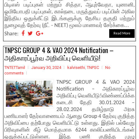
பிடிஎஸ் படிப்புகள் மற்றும் சித்தா, ஆயுர்வேதா, யுனானி,
ஓமியோபதி படிப்புகள், கால்நடை மருத்துவப் படிப்பின் அகில
இந்திய ஒதுக்கீட்டு இடங்களுக்கு தேசிய தகுதி மற்றும்
நுழைவுத் தேர்வு (நீட் - NEET) மூலம் மாணவர் சேர்க்கை...
Share:
Read More
TNPSC GROUP 4 & VAO 2024 Notification –
அதிகாரப்பூர்வ அறிவிப்பு வெளியீடு!
TNTETTamil
January 30, 2024
kalviseithi
,
TNPSC
No
comments
TNPSC GROUP 4 & VAO 2024
Notification – அதிகாரப்பூர்வ
அறிவிப்பு வெளியீடு!விண்ணப்பிக்க
கடைசி தேதி 30.01.2024 –
28.02.2024 தமிழ்நாடு அரசு
பணியாளர் தேர்வாணையம் ஆனது Group 4 தேர்வு குறித்த
அறிவிப்பை தற்போது வெளியிட்டு உள்ளது. இதில் பல்வேறு
பிரிவுகளின் கீழ் மொத்தமாக 6244 காலிப்பணியிடங்கள்
ஒதுக்கப்பட்டுள்ளன. இந்த பணி குறித்த முழு