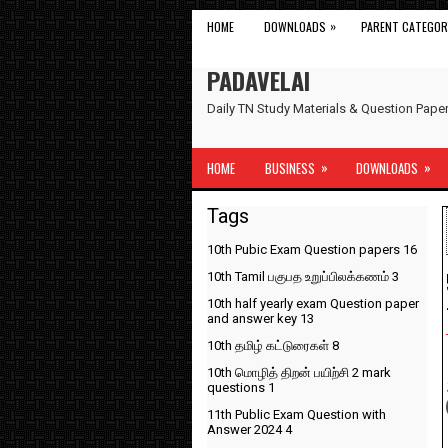
»
HOME
DOWNLOADS
PARENT CATEGOR
PADAVELAI
Daily TN Study Materials & Question Pap
»
»
HOME
BUSINESS
DOWNLOADS
Tags
10th Pubic Exam Question papers
16
10th Tamil பகுபத உறுப்பிலக்கணம்
3
10th half yearly exam Question paper
and answer key
13
10th தமிழ் கட்டுரைகள்
8
10th மொழித் திறன் பயிற்சி 2 mark
questions
1
11th Public Exam Question with
Answer 2024
4