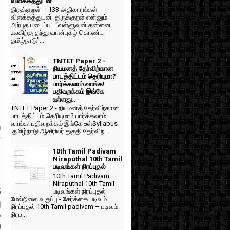
விளக்கத்துடன்
திருக்குறள் । 133 அதிகாரங்கள்
விளக்கத்துடன் திருக்குறள் என்னும்
அற்புத படைப்பு: “வள்ளுவன் தன்னை
உலகிற்கு தந்து வான்புகழ் கொண்ட
தமிழ்நாடு”...
TNTET Paper 2 -
நியமனத் தேர்விற்கான
பாடத்திட்டம் தெரியுமா?
பார்க்கலாம் வாங்க!
பதிவறக்கம் இங்கே
உள்ளது..
TNTET Paper 2 - நியமனத் தேர்விற்கான
பாடத்திட்டம் தெரியுமா? பார்க்கலாம்
வாங்க! பதிவறக்கம் இங்கே உள்Syllabus
்
தமிழ்நாடு ஆசிரியர் தகுதி தேர்விற...
்
10th Tamil Padivam
Niraputhal 10th Tamil
படிவங்கள் நிரப்புதல்
10th Tamil Padivam
Niraputhal 10th Tamil
5
படிவங்கள் நிரப்புதல்
மேல்நிலை வகுப்பு - சேர்க்கை படிவம்
ு
நிரப்புதல் 10th Tamil padivam – படிவம்
க
நிரப...
ை