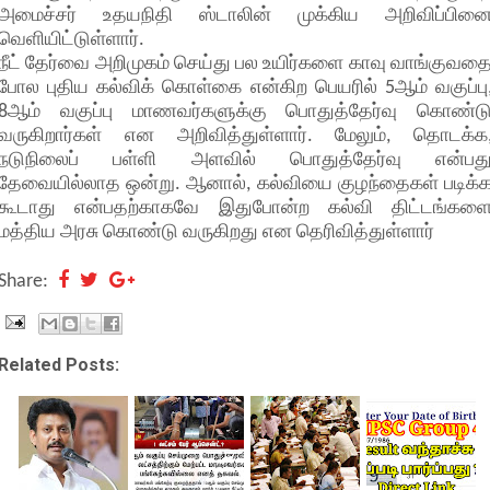
அமைச்சர் உதயநிதி ஸ்டாலின் முக்கிய அறிவிப்பின
வெளியிட்டுள்ளார்.
நீட் தேர்வை அறிமுகம் செய்து பல உயிர்களை காவு வாங்குவத
போல புதிய கல்விக் கொள்கை என்கிற பெயரில் 5ஆம் வகுப்பு
8ஆம் வகுப்பு மாணவர்களுக்கு பொதுத்தேர்வு கொண்ட
வருகிறார்கள் என அறிவித்துள்ளார். மேலும், தொடக்க
நடுநிலைப் பள்ளி அளவில் பொதுத்தேர்வு என்பத
தேவையில்லாத ஒன்று. ஆனால், கல்வியை குழந்தைகள் படிக்
கூடாது என்பதற்காகவே இதுபோன்ற கல்வி திட்டங்கள
மத்திய அரசு கொண்டு வருகிறது என தெரிவித்துள்ளார்
Share:
Related Posts: