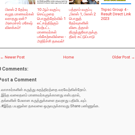
பிளஸ் 2 தேர்வு
10 ஆம் வகுப்பு
பத்தாம் வகுப்பு
Tnpsc Group 4 -
எழுத மாணவர்கள்
செய்முறை
,பிளஸ் 1, பிளஸ் 2
Result Direct Link
வராதது ஏன்?
பொதுத்தேர்வில் 1
பொதுத்
2023
அமைச்சர் மகேஷ்
லட்சத்திற்கும்
தேர்வுகளின்
விளக்கம்!
மேற்பட்ட
விடைத்தாள்
மாணவர்கள்
திருத்துவோருக்கு
பங்கேற்கவில்லை -
திடீர் கட்டுப்பாடு
அதிர்ச்சி தகவல்!
← Newer Post
Home
Older Post →
0 Comments:
Post a Comment
.வாசகர்களின் கருத்து சுதந்திரத்தை வரவேற்கின்றோம்.
2.இந்த வலைதளம் மாணவர்களுக்கானது என்பதால்,
3.தங்களின் மேலான கருத்துக்களை தவறாது பதிவிடவும்.
4.#இந்த பயனுள்ள தகவலை ஒருவருக்காவது Share பண்ணுங்க.