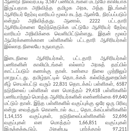
ஆண்டு நிலவரப்படி 3,587 பணியிடங்கள் மட்டுமே காலியாக
இருப்பதாக அறிவித்த தமிழக அரசு, அந்த இடங்கள்
ஆசிரியர் தேர்வு வாரியம் மூலம் கடந்த ஆண்டே நிரப்பப்படும்
என்றும் அறிவித்தது. ஆனால், 2222 பட்டதாரி
ஆசிரியர்களை தேர்ந்தெடுக்க மட்டுமே ஆசிரியர் தேர்வு
வாரியம் அறிவிக்கை வெளியிட்டுள்ளது. இதன் மூலம்
ஆயிரக்கணக்கான பள்ளிகளில் பட்டதாரி ஆசிரியர்கள்
இல்லாத நிலையே உருவாகும்.
இடைநிலை ஆசிரியர்கள், பட்டதாரி ஆசிரியர்கள்
பணிகளின் காலியிடங்கள் எல்லாம் அரசுத் தரப்பில்
காட்டப்படும் கணக்கு தான். உண்மை நிலை முற்றிலும்
மாறுபட்டது. தமிழ்நாட்டில் தொடக்கக் கல்வித்துறையின்
கீழ் செயல்பட்டு வரும் 22,831 தொடக்கப் பள்ளிகள், 6587
நடுநிலைப் பள்ளிகள் என மொத்தம் 29,418 பள்ளிகளில்
பணியாற்றும் மொத்த ஆசிரியர்களின் எண்ணிக்கை 69,640
மட்டும் தான். இந்த பள்ளிகளில் வகுப்புக்கு ஒரே ஒரு பிரிவு
என்று வைத்துக் கொண்டால் கூட, தொடக்கப்பள்ளிகளில்
1,14,155 வகுப்புகள், நடுநிலைப்பள்ளிகளில் 52,696
வகுப்புகள் என மொத்தம் 1,66,851 வகுப்புகள்
இருக்கக்கூடும். அதன்படி பார்த்தால் 97,211