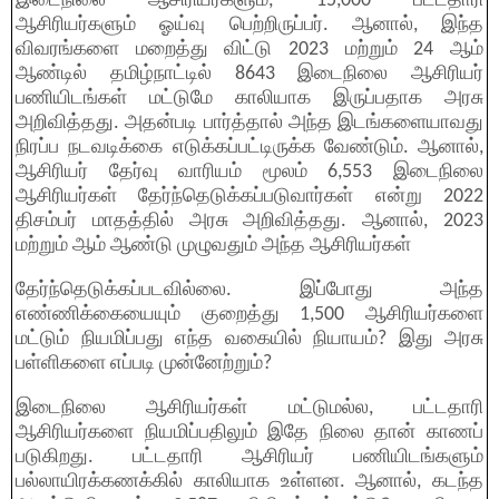
இடைநிலை ஆசிரியர்களும், 15,000 பட்டதாரி
ஆசிரியர்களும் ஓய்வு பெற்றிருப்பர். ஆனால், இந்த
விவரங்களை மறைத்து விட்டு 2023 மற்றும் 24 ஆம்
ஆண்டில் தமிழ்நாட்டில் 8643 இடைநிலை ஆசிரியர்
பணியிடங்கள் மட்டுமே காலியாக இருப்பதாக அரசு
அறிவித்தது. அதன்படி பார்த்தால் அந்த இடங்களையாவது
நிரப்ப நடவடிக்கை எடுக்கப்பட்டிருக்க வேண்டும். ஆனால்,
ஆசிரியர் தேர்வு வாரியம் மூலம் 6,553 இடைநிலை
ஆசிரியர்கள் தேர்ந்தெடுக்கப்படுவார்கள் என்று 2022
திசம்பர் மாதத்தில் அரசு அறிவித்தது. ஆனால், 2023
மற்றும் ஆம் ஆண்டு முழுவதும் அந்த ஆசிரியர்கள்
தேர்ந்தெடுக்கப்படவில்லை. இப்போது அந்த
எண்ணிக்கையையும் குறைத்து 1,500 ஆசிரியர்களை
மட்டும் நியமிப்பது எந்த வகையில் நியாயம்? இது அரசு
பள்ளிகளை எப்படி முன்னேற்றும்?
இடைநிலை ஆசிரியர்கள் மட்டுமல்ல, பட்டதாரி
ஆசிரியர்களை நியமிப்பதிலும் இதே நிலை தான் காணப்
படுகிறது. பட்டதாரி ஆசிரியர் பணியிடங்களும்
பல்லாயிரக்கணக்கில் காலியாக உள்ளன. ஆனால், கடந்த