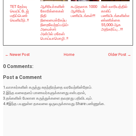
TET தேர்வு
ஆசிரியா்களின்
கூடுதலாக 1000
மின் வாரியத்தில்
வெயிட்டேஜ்
கோரிக்கைகள்
ஆசிரியர்
காலிப்
மதிப்பெண்
நிதி
பணியிடங்கள்!!!
பணியிடங்களின்எ
வெளியீடு..!!
நிலைமைக்கேற்ப
ண்ணிக்கை
நிறைவேற்றப்படும்-
55,000-ஆக
அமைச்சா்
அதிகரிப்பு...!!!
அன்பில் மகேஸ்
பொய்யாமொழி..!!
← Newer Post
Home
Older Post →
0 Comments:
Post a Comment
1.வாசகர்களின் கருத்து சுதந்திரத்தை வரவேற்கின்றோம்.
2.இந்த வலைதளம் மாணவர்களுக்கானது என்பதால்,
3.தங்களின் மேலான கருத்துக்களை தவறாது பதிவிடவும்.
4.#இந்த பயனுள்ள தகவலை ஒருவருக்காவது Share பண்ணுங்க.