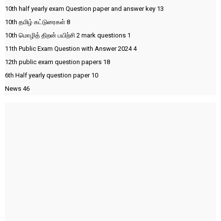
10th half yearly exam Question paper and answer key
13
10th தமிழ் கட்டுரைகள்
8
10th மொழித் திறன் பயிற்சி 2 mark questions
1
11th Public Exam Question with Answer 2024
4
12th public exam question papers
18
6th Half yearly question paper
10
News
46