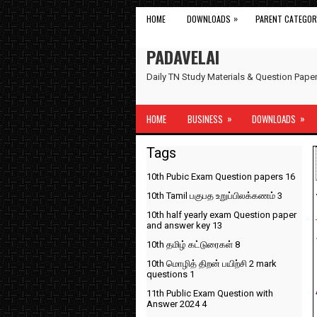
»
HOME
DOWNLOADS
PARENT CATEGOR
PADAVELAI
Daily TN Study Materials & Question Pap
»
»
HOME
BUSINESS
DOWNLOADS
Tags
10th Pubic Exam Question papers
16
10th Tamil பகுபத உறுப்பிலக்கணம்
3
10th half yearly exam Question paper
and answer key
13
10th தமிழ் கட்டுரைகள்
8
10th மொழித் திறன் பயிற்சி 2 mark
questions
1
11th Public Exam Question with
Answer 2024
4