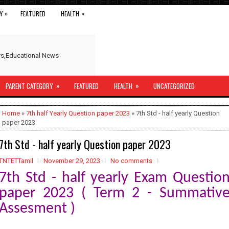
»
»
Y
FEATURED
HEALTH
ers,Educational News
»
»
PARENT CATEGORY
FEATURED
HEALTH
UNCATEGORIZED
Home
»
7th half Yearly Question paper 2023
» 7th Std - half yearly Question
paper 2023
7th Std - half yearly Question paper 2023
TNTETTamil
November 29, 2023
No comments
7th Std - half yearly Exam Questio
paper 2023 ( Term 2 - Summativ
Assesment )