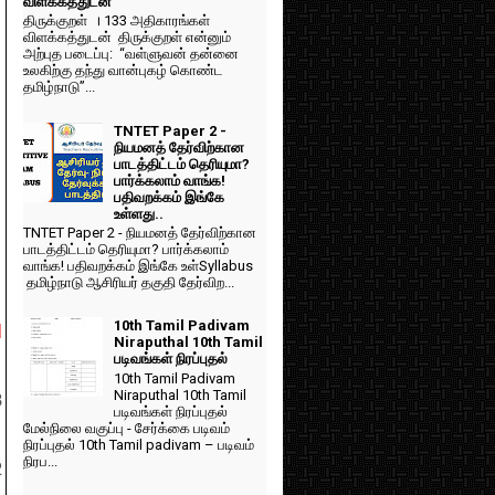
விளக்கத்துடன்
திருக்குறள் । 133 அதிகாரங்கள்
விளக்கத்துடன் திருக்குறள் என்னும்
அற்புத படைப்பு: “வள்ளுவன் தன்னை
உலகிற்கு தந்து வான்புகழ் கொண்ட
தமிழ்நாடு”...
TNTET Paper 2 -
நியமனத் தேர்விற்கான
பாடத்திட்டம் தெரியுமா?
பார்க்கலாம் வாங்க!
பதிவறக்கம் இங்கே
உள்ளது..
TNTET Paper 2 - நியமனத் தேர்விற்கான
பாடத்திட்டம் தெரியுமா? பார்க்கலாம்
வாங்க! பதிவறக்கம் இங்கே உள்Syllabus
தமிழ்நாடு ஆசிரியர் தகுதி தேர்விற...
10th Tamil Padivam
d
Niraputhal 10th Tamil
படிவங்கள் நிரப்புதல்
10th Tamil Padivam
Niraputhal 10th Tamil
3
படிவங்கள் நிரப்புதல்
மேல்நிலை வகுப்பு - சேர்க்கை படிவம்
நிரப்புதல் 10th Tamil padivam – படிவம்
நிரப...
2