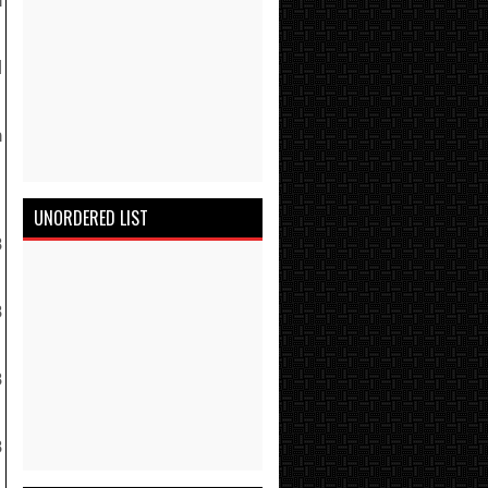
h
l
h
UNORDERED LIST
3
3
3
3