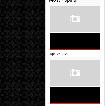
Most Popular
TAMILNADU BRIDGE COURSE
WORKBOOK - WORKSHEET
ANSWERS
April 25, 2021
திருக்குறள் । 133
அதிகாரங்கள்
விளக்கத்துடன்