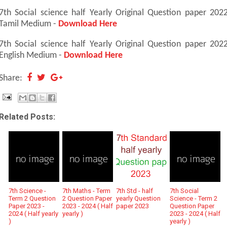
7th Social science half Yearly Original Question paper 202
Tamil Medium -
Download Here
7th Social science half Yearly Original Question paper 202
English Medium -
Download Here
Share:
Related Posts:
7th Science -
7th Maths - Term
7th Std - half
7th Social
Term 2 Question
2 Question Paper
yearly Question
Science - Term 2
Paper 2023 -
2023 - 2024 ( Half
paper 2023
Question Paper
2024 ( Half yearly
yearly )
2023 - 2024 ( Half
)
yearly )