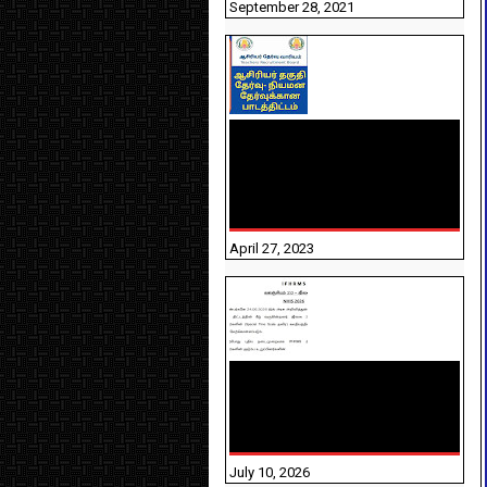
September 28, 2021
TNTET PAPER 2 - நியமனத்
தேர்விற்கான பாடத்திட்டம்
தெரியுமா? பார்க்கலாம்
வாங்க! பதிவறக்கம் இங்கே
உள்ளது..
April 27, 2023
NHIS - 2026 - குடும்ப
உறுப்பினர்களை IFHRMS ல்
பதிவேற்றம் செய்தல்
தொடர்பான அறிவுரைகள்!
July 10, 2026