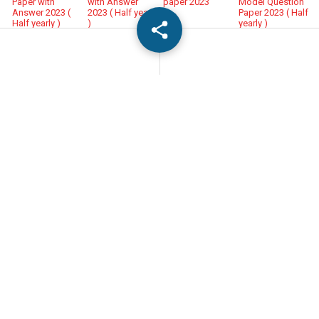
Paper with
with Answer
paper 2023
Model Question
Answer 2023 (
2023 ( Half yearly
Paper 2023 ( Half
Half yearly )
)
yearly )
← Newer Post
Home
Older Post →
0 Comments:
Post a Comment
.வாசகர்களின் கருத்து சுதந்திரத்தை வரவேற்கின்றோம்.
2.இந்த வலைதளம் மாணவர்களுக்கானது என்பதால்,
3.தங்களின் மேலான கருத்துக்களை தவறாது பதிவிடவும்.
4.#இந்த பயனுள்ள தகவலை ஒருவருக்காவது Share பண்ணுங்க.