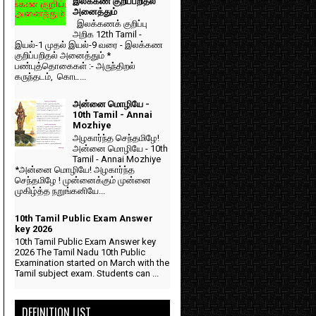
இலக்கண குறிப்பறிதல்
அனைத்தும்
இலக்கணக் குறிப்பு
அறிக 12th Tamil -
இயல்-1 முதல் இயல்-9 வரை - இலக்கண
குறிப்பறிதல் அனைத்தும் *
பண்புத்தொகைகள் :- அருந்திறல்
கருந்தடம், கொட...
அன்னை மொழியே -
10th Tamil - Annai
Mozhiye
அழகார்ந்த செந்தமிழே!
அன்னை மொழியே - 10th
Tamil - Annai Mozhiye
*அன்னை மொழியே! அழகார்ந்த
செந்தமிழே ! முன்னைக்கும் முன்னை
முகிழ்த்த நறுங்கனியே...
10th Tamil Public Exam Answer
key 2026
10th Tamil Public Exam Answer key
2026 The Tamil Nadu 10th Public
Examination started on March with the
Tamil subject exam. Students can ...
DEFINITION LIST