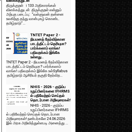
f
விளக்கத்துடன்
திருக்குறள் । 133 அதிகாரங்கள்
விளக்கத்துடன் திருக்குறள் என்னும்
அற்புத படைப்பு: “வள்ளுவன் தன்னை
உலகிற்கு தந்து வான்புகழ் கொண்ட
தமிழ்நாடு”...
TNTET Paper 2 -
நியமனத் தேர்விற்கான
பாடத்திட்டம் தெரியுமா?
பார்க்கலாம் வாங்க!
பதிவறக்கம் இங்கே
உள்ளது..
TNTET Paper 2 - நியமனத் தேர்விற்கான
பாடத்திட்டம் தெரியுமா? பார்க்கலாம்
வாங்க! பதிவறக்கம் இங்கே உள்Syllabus
தமிழ்நாடு ஆசிரியர் தகுதி தேர்விற...
NHIS - 2026 - குடும்ப
உறுப்பினர்களை IFHRMS
ல் பதிவேற்றம் செய்தல்
தொடர்பான அறிவுரைகள்!
NHIS - 2026 - குடும்ப
உறுப்பினர்களை IFHRMS
ல் பதிவேற்றம் செய்தல் தொடர்பான
அறிவுரைகள்! நண்பர்களே 24.06.2026
இல் அரசு அறிவித்துள்ளபடி அனைத்து ...