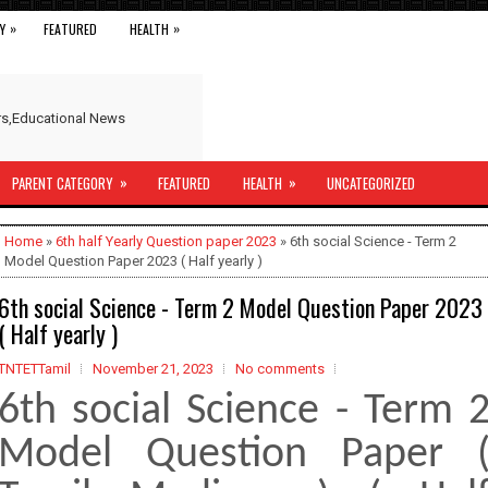
»
»
Y
FEATURED
HEALTH
ers,Educational News
»
»
PARENT CATEGORY
FEATURED
HEALTH
UNCATEGORIZED
Home
»
6th half Yearly Question paper 2023
» 6th social Science - Term 2
Model Question Paper 2023 ( Half yearly )
6th social Science - Term 2 Model Question Paper 2023
( Half yearly )
TNTETTamil
November 21, 2023
No comments
6th social Science - Term 
Model Question Paper 