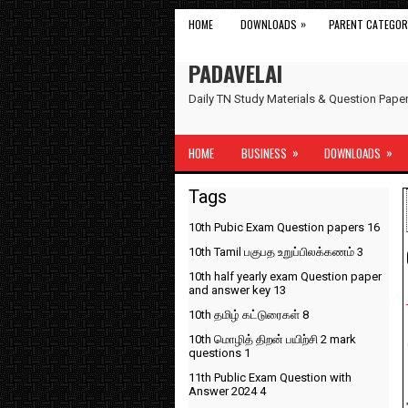
»
HOME
DOWNLOADS
PARENT CATEGOR
PADAVELAI
Daily TN Study Materials & Question Pap
»
»
HOME
BUSINESS
DOWNLOADS
Tags
10th Pubic Exam Question papers
16
10th Tamil பகுபத உறுப்பிலக்கணம்
3
10th half yearly exam Question paper
and answer key
13
10th தமிழ் கட்டுரைகள்
8
10th மொழித் திறன் பயிற்சி 2 mark
questions
1
11th Public Exam Question with
Answer 2024
4