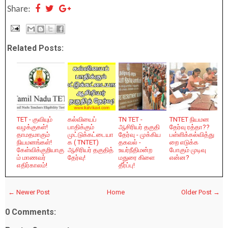
Share:
Related Posts:
TET - குவியும்
கல்வியைப்
TN TET -
TNTET நியமன
வழக்குகள்!
பாதிக்கும்
ஆசிரியர் தகுதி
தேர்வு ரத்தா??
தாமதமாகும்
முட்டுக்கட்டையா
தேர்வு - முக்கிய
பள்ளிக்கல்வித்து
நியமனங்கள்!
க ( TNTET)
தகவல் -
றை எடுக்க
கேள்விக்குறியாகு
ஆசிரியர் தகுதித்
உயர்நீதிமன்ற
போகும் முடிவு
ம் மாணவர்
தேர்வு!
மதுரை கிளை
என்ன?
எதிர்காலம்!
தீர்ப்பு!
← Newer Post
Home
Older Post →
0 Comments: