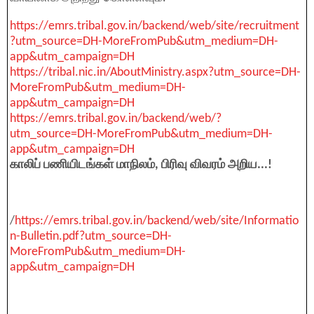
https://emrs.tribal.gov.in/backend/web/site/recruitment
?utm_source=DH-MoreFromPub&utm_medium=DH-
app&utm_campaign=DH
https://tribal.nic.in/AboutMinistry.aspx?utm_source=DH-
MoreFromPub&utm_medium=DH-
app&utm_campaign=DH
https://emrs.tribal.gov.in/backend/web/?
utm_source=DH-MoreFromPub&utm_medium=DH-
app&utm_campaign=DH
காலிப் பணியிடங்கள் மாநிலம், பிரிவு விவரம் அறிய...!
/
https://emrs.tribal.gov.in/backend/web/site/Informatio
n-Bulletin.pdf?utm_source=DH-
MoreFromPub&utm_medium=DH-
app&utm_campaign=DH