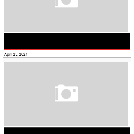
TAMILNADU BRIDGE COURSE WORKBOOK - WORKSHEET
ANSWERS
April 25, 2021
திருக்குறள் । 133 அதிகாரங்கள் விளக்கத்துடன்