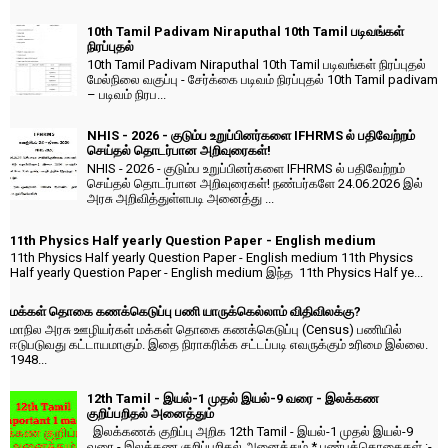
10th Tamil Padivam Niraputhal 10th Tamil படிவங்கள்
நிரப்புதல்
10th Tamil Padivam Niraputhal 10th Tamil படிவங்கள் நிரப்புதல்
மேல்நிலை வகுப்பு - சேர்க்கை படிவம் நிரப்புதல் 10th Tamil padivam
– படிவம் நிரப...
NHIS - 2026 - குடும்ப உறுப்பினர்களை IFHRMS ல் பதிவேற்றம்
செய்தல் தொடர்பான அறிவுரைகள்!
NHIS - 2026 - குடும்ப உறுப்பினர்களை IFHRMS ல் பதிவேற்றம்
செய்தல் தொடர்பான அறிவுரைகள்! நண்பர்களே 24.06.2026 இல்
அரசு அறிவித்துள்ளபடி அனைத்து ...
11th Physics Half yearly Question Paper - English medium
11th Physics Half yearly Question Paper - English medium 11th Physics
Half yearly Question Paper - English medium இந்த 11th Physics Half ye...
மக்கள் தொகை கணக்கெடுப்பு பணி யாருக்கெல்லாம் விதிவிலக்கு?
மாநில அரசு ஊழியர்கள் மக்கள் தொகை கணக்கெடுப்பு (Census) பணியில்
ஈடுபடுவது கட்டாயமாகும். இதை நிராகரிக்க சட்டப்படி எவருக்கும் உரிமை இல்லை.
1948...
12th Tamil - இயல்-1 முதல் இயல்-9 வரை - இலக்கண
குறிப்பறிதல் அனைத்தும்
இலக்கணக் குறிப்பு அறிக 12th Tamil - இயல்-1 முதல் இயல்-9
வரை - இலக்கண குறிப்பறிதல் அனைத்தும் * பண்புத்தொகைகள் :-