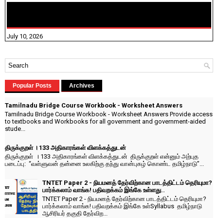
NHIS - 2026 - குடும்ப உறுப்பினர்களை IFHRMS ல் பதிவேற்றம்
செய்தல் தொடர்பான அறிவுரைகள்!
July 10, 2026
Popular Posts
Archives
Tamilnadu Bridge Course Workbook - Worksheet Answers
Tamilnadu Bridge Course Workbook - Worksheet Answers Provide access
to textbooks and Workbooks for all government and government-aided
stude...
திருக்குறள் । 133 அதிகாரங்கள் விளக்கத்துடன்
திருக்குறள் । 133 அதிகாரங்கள் விளக்கத்துடன் திருக்குறள் என்னும் அற்புத
படைப்பு: “வள்ளுவன் தன்னை உலகிற்கு தந்து வான்புகழ் கொண்ட தமிழ்நாடு”...
TNTET Paper 2 - நியமனத் தேர்விற்கான பாடத்திட்டம் தெரியுமா?
பார்க்கலாம் வாங்க! பதிவறக்கம் இங்கே உள்ளது..
TNTET Paper 2 - நியமனத் தேர்விற்கான பாடத்திட்டம் தெரியுமா?
பார்க்கலாம் வாங்க! பதிவறக்கம் இங்கே உள்Syllabus தமிழ்நாடு
ஆசிரியர் தகுதி தேர்விற...