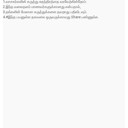
1.வாசகர்களின் கருத்து சுதந்திரத்தை வரவேற்கின்றோம்.
2.இந்த வலைதளம் மாணவர்களுக்கானது என்பதால்,
3.தங்களின் மேலான கருத்துக்களை தவறாது பதிவிடவும்.
4.#இந்த பயனுள்ள தகவலை ஒருவருக்காவது Share பண்ணுங்க.