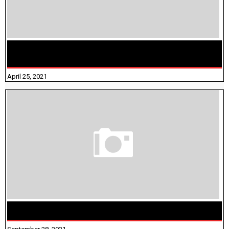
TAMILNADU BRIDGE COURSE WORKBOOK - WORKSHEET
ANSWERS
April 25, 2021
திருக்குறள் । 133 அதிகாரங்கள் விளக்கத்துடன்