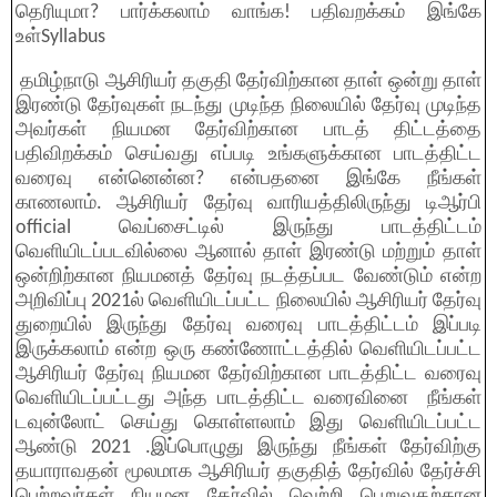
தெரியுமா? பார்க்கலாம் வாங்க! பதிவறக்கம் இங்கே
உள்Syllabus
தமிழ்நாடு ஆசிரியர் தகுதி தேர்விற்கான தாள் ஒன்று தாள்
இரண்டு தேர்வுகள் நடந்து முடிந்த நிலையில் தேர்வு முடிந்த
அவர்கள் நியமன தேர்விற்கான பாடத் திட்டத்தை
பதிவிறக்கம் செய்வது எப்படி உங்களுக்கான பாடத்திட்ட
வரைவு என்னென்ன? என்பதனை இங்கே நீங்கள்
காணலாம். ஆசிரியர் தேர்வு வாரியத்திலிருந்து டிஆர்பி
official வெப்சைட்டில் இருந்து பாடத்திட்டம்
வெளியிடப்படவில்லை ஆனால் தாள் இரண்டு மற்றும் தாள்
ஒன்றிற்கான நியமனத் தேர்வு நடத்தப்பட வேண்டும் என்ற
அறிவிப்பு 2021ல் வெளியிடப்பட்ட நிலையில் ஆசிரியர் தேர்வு
துறையில் இருந்து தேர்வு வரைவு பாடத்திட்டம் இப்படி
இருக்கலாம் என்ற ஒரு கண்ணோட்டத்தில் வெளியிடப்பட்ட
ஆசிரியர் தேர்வு நியமன தேர்விற்கான பாடத்திட்ட வரைவு
வெளியிடப்பட்டது அந்த பாடத்திட்ட வரைவினை நீங்கள்
டவுன்லோட் செய்து கொள்ளலாம் இது வெளியிடப்பட்ட
ஆண்டு 2021 .இப்பொழுது இருந்து நீங்கள் தேர்விற்கு
தயாராவதன் மூலமாக ஆசிரியர் தகுதித் தேர்வில் தேர்ச்சி
பெற்றவர்கள் நியமன தேர்வில் வெற்றி பெறுவதற்கான