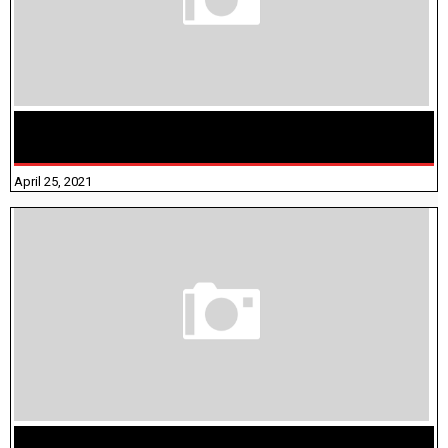
TAMILNADU BRIDGE COURSE WORKBOOK - WORKSHEET
ANSWERS
April 25, 2021
திருக்குறள் । 133 அதிகாரங்கள் விளக்கத்துடன்