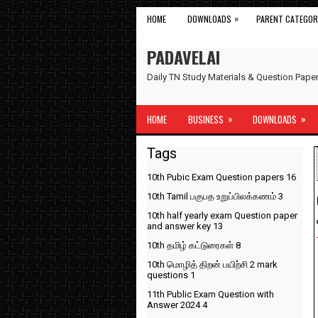
»
HOME
DOWNLOADS
PARENT CATEGOR
PADAVELAI
Daily TN Study Materials & Question Pap
»
»
HOME
BUSINESS
DOWNLOADS
Tags
10th Pubic Exam Question papers
16
10th Tamil பகுபத உறுப்பிலக்கணம்
3
10th half yearly exam Question paper
and answer key
13
10th தமிழ் கட்டுரைகள்
8
10th மொழித் திறன் பயிற்சி 2 mark
questions
1
11th Public Exam Question with
Answer 2024
4