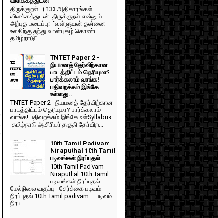
விளக்கத்துடன்
திருக்குறள் । 133 அதிகாரங்கள்
விளக்கத்துடன் திருக்குறள் என்னும்
அற்புத படைப்பு: “வள்ளுவன் தன்னை
உலகிற்கு தந்து வான்புகழ் கொண்ட
தமிழ்நாடு”...
்
TNTET Paper 2 -
்
நியமனத் தேர்விற்கான
பாடத்திட்டம் தெரியுமா?
பார்க்கலாம் வாங்க!
பதிவறக்கம் இங்கே
உள்ளது..
TNTET Paper 2 - நியமனத் தேர்விற்கான
பாடத்திட்டம் தெரியுமா? பார்க்கலாம்
,
வாங்க! பதிவறக்கம் இங்கே உள்Syllabus
ி
தமிழ்நாடு ஆசிரியர் தகுதி தேர்விற...
e
10th Tamil Padivam
Niraputhal 10th Tamil
படிவங்கள் நிரப்புதல்
10th Tamil Padivam
Niraputhal 10th Tamil
படிவங்கள் நிரப்புதல்
l
மேல்நிலை வகுப்பு - சேர்க்கை படிவம்
நிரப்புதல் 10th Tamil padivam – படிவம்
நிரப...