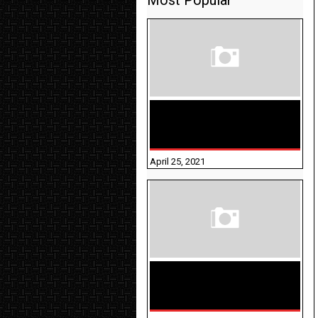
Most Popular
TAMILNADU BRIDGE COURSE
WORKBOOK - WORKSHEET
ANSWERS
April 25, 2021
திருக்குறள் । 133
அதிகாரங்கள்
விளக்கத்துடன்