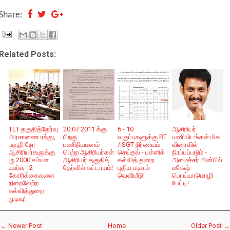
Share:
Related Posts:
TET தகுதித்தேர்வு
20.07.2011 க்கு
6 - 10
ஆசிரியர்
அரசாணை ரத்து,
பிறகு
வகுப்புகளுக்கு BT
பணியிடங்கள் மிக
பகுதி நேர
பணிநியமனம்
/ SGT நிர்ணயம்
விரைவில்
ஆசிரியர்களுக்கு
பெற்ற ஆசிரியர்கள்
செய்தல் - பள்ளிக்
நிரப்பப்படும் -
ரூ.2000 சம்பள
ஆசிரியர் தகுதித்
கல்வித் துறை
அமைச்சர் அன்பில்
உயர்வு : 2
தேர்வில் கட்டாயம்!
புதிய படிவம்
மகேஷ்
கோரிக்கைகளை
வெளியீடு!
பொய்யாமொழி
நிறைவேற்ற
பேட்டி!
கல்வித்துறை
முடிவு!
← Newer Post
Home
Older Post →