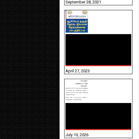
September 28, 2021
TNTET PAPER 2 - நியமனத்
தேர்விற்கான பாடத்திட்டம்
தெரியுமா? பார்க்கலாம்
வாங்க! பதிவறக்கம் இங்கே
உள்ளது..
April 27, 2023
NHIS - 2026 - குடும்ப
உறுப்பினர்களை IFHRMS ல்
பதிவேற்றம் செய்தல்
தொடர்பான அறிவுரைகள்!
July 10, 2026