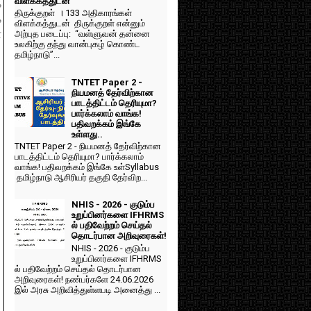
விளக்கத்துடன்
க
திருக்குறள் । 133 அதிகாரங்கள்
்
விளக்கத்துடன் திருக்குறள் என்னும்
்
அற்புத படைப்பு: “வள்ளுவன் தன்னை
உலகிற்கு தந்து வான்புகழ் கொண்ட
தமிழ்நாடு”...
TNTET Paper 2 -
நியமனத் தேர்விற்கான
பாடத்திட்டம் தெரியுமா?
பார்க்கலாம் வாங்க!
பதிவறக்கம் இங்கே
உள்ளது..
TNTET Paper 2 - நியமனத் தேர்விற்கான
பாடத்திட்டம் தெரியுமா? பார்க்கலாம்
வாங்க! பதிவறக்கம் இங்கே உள்Syllabus
தமிழ்நாடு ஆசிரியர் தகுதி தேர்விற...
NHIS - 2026 - குடும்ப
உறுப்பினர்களை IFHRMS
ல் பதிவேற்றம் செய்தல்
தொடர்பான அறிவுரைகள்!
NHIS - 2026 - குடும்ப
உறுப்பினர்களை IFHRMS
ல் பதிவேற்றம் செய்தல் தொடர்பான
அறிவுரைகள்! நண்பர்களே 24.06.2026
இல் அரசு அறிவித்துள்ளபடி அனைத்து ...