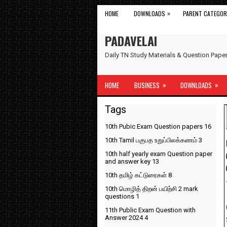
»
HOME
DOWNLOADS
PARENT CATEGOR
PADAVELAI
Daily TN Study Materials & Question Pap
»
»
HOME
BUSINESS
DOWNLOADS
Tags
10th Pubic Exam Question papers
16
10th Tamil பகுபத உறுப்பிலக்கணம்
3
10th half yearly exam Question paper
and answer key
13
10th தமிழ் கட்டுரைகள்
8
10th மொழித் திறன் பயிற்சி 2 mark
questions
1
11th Public Exam Question with
Answer 2024
4