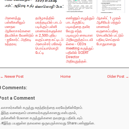
அனைத்து
தமிழகத்தில்
எண்ணும் எழுத்தும்
ஆகஸ்ட் 1 முதல்
பள்ளிகளிலும்
மரத்தடியில் பாடம்
பாடக்குறிப்பு
ஆசிரியர் மற்றும்
மனநல
படிக்கும் பள்ளி
படிவத்தை தவிர
மாணவர்
ஆலோசகர்களை
மாணவர்களுக்கா
வேறு எந்த
வருகைப்பதிவு
நியமிக்க வேண்டும்
க 2,500 புதிய
படிவமும் கையாள
செயலியில் மட்டும்
- ஐகோர்ட் அதிரடி
வகுப்பறை கட்டிடம்:
அறிவுறுத்தப்படவி
பதிவு செய்தால்
உத்தரவு
அமைச்சர் மகேஷ்
ல்லை - CEOs
போதுமானது
பொய்யாமொழி
meeting கருத்துப்
பேட்டி
பதிவில் SCERT
Director
அதிவுறுத்தல்.
← Newer Post
Home
Older Post →
0 Comments:
Post a Comment
.வாசகர்களின் கருத்து சுதந்திரத்தை வரவேற்கின்றோம்.
2.இந்த வலைதளம் மாணவர்களுக்கானது என்பதால்,
3.தங்களின் மேலான கருத்துக்களை தவறாது பதிவிடவும்.
4.#இந்த பயனுள்ள தகவலை ஒருவருக்காவது Share பண்ணுங்க.