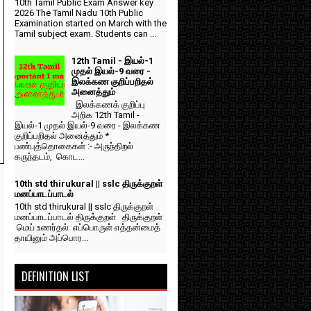
10th Tamil Public Exam Answer key
2026 The Tamil Nadu 10th Public
Examination started on March with the
Tamil subject exam. Students can ...
12th Tamil - இயல்-1
முதல் இயல்-9 வரை -
இலக்கண குறிப்பறிதல்
அனைத்தும்
இலக்கணக் குறிப்பு
அறிக 12th Tamil -
இயல்-1 முதல் இயல்-9 வரை - இலக்கண
குறிப்பறிதல் அனைத்தும் *
பண்புத்தொகைகள் :- அருந்திறல்
கருந்தடம், கொட...
10th std thirukural || sslc திருக்குறள்
மனப்பாடப்பாடல்
10th std thirukural || sslc திருக்குறள்
மனப்பாடப்பாடல் திருக்குறள் திருக்குறள்
மெய் உணர்தல் எப்பொருள் எத்தன்மைத்
தாயினும் அப்பொர...
DEFINITION LIST