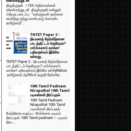
விளக்கத்துடன்
திருக்குறள் । 133 அதிகாரங்கள்
விளக்கத்துடன் திருக்குறள் என்னும்
அற்புத படைப்பு: “வள்ளுவன் தன்னை
உலகிற்கு தந்து வான்புகழ் கொண்ட
தமிழ்நாடு”...
TNTET Paper 2 -
நியமனத் தேர்விற்கான
பாடத்திட்டம் தெரியுமா?
பார்க்கலாம் வாங்க!
பதிவறக்கம் இங்கே
்
உள்ளது..
ை
TNTET Paper 2 - நியமனத் தேர்விற்கான
பாடத்திட்டம் தெரியுமா? பார்க்கலாம்
வாங்க! பதிவறக்கம் இங்கே உள்Syllabus
தமிழ்நாடு ஆசிரியர் தகுதி தேர்விற...
10th Tamil Padivam
ு
Niraputhal 10th Tamil
படிவங்கள் நிரப்புதல்
ு
10th Tamil Padivam
்
Niraputhal 10th Tamil
.
படிவங்கள் நிரப்புதல்
மேல்நிலை வகுப்பு - சேர்க்கை படிவம்
்
நிரப்புதல் 10th Tamil padivam – படிவம்
ு
நிரப...