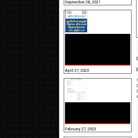
September 28, 2021
TNTET PAPER 2 - நியமனத்
தேர்விற்கான பாடத்திட்டம்
தெரியுமா? பார்க்கலாம்
வாங்க! பதிவறக்கம் இங்கே
உள்ளது..
April 27, 2023
1
10TH TAMIL PADIVAM
NIRAPUTHAL 10TH TAMIL
படிவங்கள் நிரப்புதல்
February 27, 2023