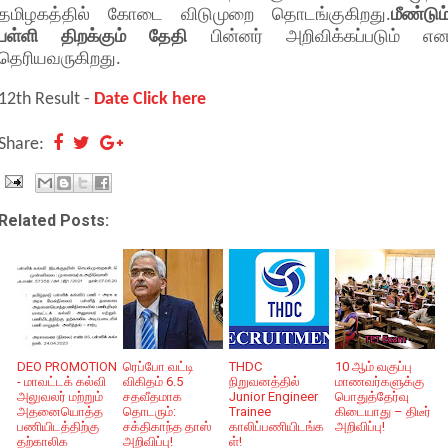
தமிழகத்தில் கோடை விடுமுறை தொடங்குகிறது.
மீண்டும
பள்ளி திறக்கும் தேதி
பின்னர் அறிவிக்கப்படும் எ
தெரியவருகிறது.
12th Result -
Date Click here
Share:
Related Posts:
DEO PROMOTION
ரெப்போ வட்டி
THDC
10 ஆம் வகுப்பு
- மாவட்டக் கல்வி
விகிதம் 6.5
நிறுவனத்தில்
மாணவர்களுக்கு
அலுவலர் மற்றும்
சதவீதமாக
Junior Engineer
பொதுத்தேர்வு
அதனையொத்த
தொடரும்:
Trainee
கிடையாது – திடீர்
பணியிடத்திற்கு
சக்திகாந்த தாஸ்
காலிப்பணியிடங்க
அறிவிப்பு!
தற்காலிக
அறிவிப்பு!
ள்!