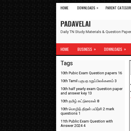
»
HOME
DOWNLOADS
PARENT CATEGOR
PADAVELAI
Daily TN Study Materials & Question Pap
»
»
HOME
BUSINESS
DOWNLOADS
Tags
10th Pubic Exam Question papers
16
10th Tamil பகுபத உறுப்பிலக்கணம்
3
10th half yearly exam Question paper
and answer key
13
10th தமிழ் கட்டுரைகள்
8
10th மொழித் திறன் பயிற்சி 2 mark
questions
1
11th Public Exam Question with
Answer 2024
4