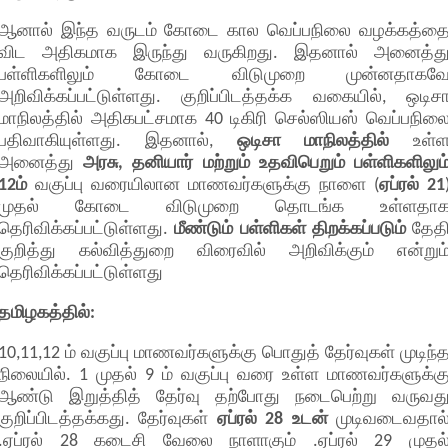
ஆனால் இந்த வருடம் கோடை கால வெப்பநிலை வழக்கத்த
விட அதிகமாக இருந்து வருகிறது. இதனால் அனைத்த
பள்ளிகளிலும் கோடை விடுமுறை முன்னதாகவ
அறிவிக்கப்பட்டுள்ளது. குறிப்பிடத்தக்க வகையில், ஒடிச
மாநிலத்தில் அதிகபட்சமாக 40 டிகிரி செல்ஸியஸ் வெப்பநில
பதிவாகியுள்ளது. இதனால்,
ஒடிசா மாநிலத்தில்
உள்
அனைத்து
அரசு, தனியார் மற்றும் உதவிபெறும் பள்ளிகளிலும
12ம்
வகுப்பு வரையிலான மாணவர்களுக்கு நாளை (
ஏப்ரல் 21
முதல் கோடை விடுமுறை தொடங்க உள்ளதா
தெரிவிக்கப்பட்டுள்ளது.
மீண்டும் பள்ளிகள் திறக்கப்படும்
தேத
குறித்து கல்வித்துறை விரைவில் அறிவிக்கும் என்றும
தெரிவிக்கப்பட்டுள்ளது
தமிழகத்தில்:
10,11,12 ம் வகுப்பு மாணவர்களுக்கு பொதுத் தேர்வுகள் முடிந்
நிலையில். 1 முதல் 9 ம் வகுப்பு வரை உள்ள மாணவர்களுக்க
ஆண்டு இறுத்தித் தேர்வு தற்போது நடைபெற்று வருவத
குறிப்பிடத்தக்கது. தேர்வுகள்
ஏப்ரல் 28 உடன்
முடிவடைவதால
.ஏப்ரல் 28 கடைசி வேலை நாளாகும் .ஏப்ரல் 29 முதல