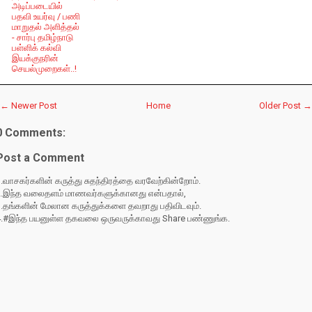
அடிப்படையில்
பதவி உயர்வு / பணி
மாறுதல் அளித்தல்
- சார்பு தமிழ்நாடு
பள்ளிக் கல்வி
இயக்குநரின்
செயல்முறைகள்..!
← Newer Post
Home
Older Post →
0 Comments:
Post a Comment
.வாசகர்களின் கருத்து சுதந்திரத்தை வரவேற்கின்றோம்.
2.இந்த வலைதளம் மாணவர்களுக்கானது என்பதால்,
3.தங்களின் மேலான கருத்துக்களை தவறாது பதிவிடவும்.
4.#இந்த பயனுள்ள தகவலை ஒருவருக்காவது Share பண்ணுங்க.