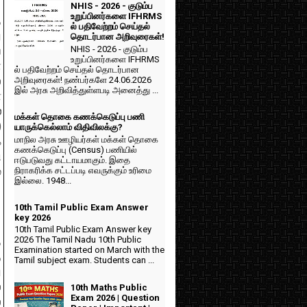
NHIS - 2026 - குடும்ப
உறுப்பினர்களை IFHRMS
ை
ல் பதிவேற்றம் செய்தல்
ு
தொடர்பான அறிவுரைகள்!
NHIS - 2026 - குடும்ப
ே
உறுப்பினர்களை IFHRMS
ா
ல் பதிவேற்றம் செய்தல் தொடர்பான
அறிவுரைகள்! நண்பர்களே 24.06.2026
ை
இல் அரசு அறிவித்துள்ளபடி அனைத்து ...
ள
்
மக்கள் தொகை கணக்கெடுப்பு பணி
)
யாருக்கெல்லாம் விதிவிலக்கு?
மாநில அரசு ஊழியர்கள் மக்கள் தொகை
க
கணக்கெடுப்பு (Census) பணியில்
ி
ஈடுபடுவது கட்டாயமாகும். இதை
நிராகரிக்க சட்டப்படி எவருக்கும் உரிமை
்
இல்லை. 1948...
10th Tamil Public Exam Answer
key 2026
10th Tamil Public Exam Answer key
2026 The Tamil Nadu 10th Public
த
Examination started on March with the
ு
Tamil subject exam. Students can ...
ு
்
10th Maths Public
Exam 2026 | Question
்