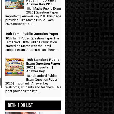
Paper | Important |
Answer Key PDF
10th Maths Public Exam
2026 | Question Paper |
Important | Answer Key PDF This page
n
provides 10th Maths Public Exam
2026 Important Qu...
N
c
10th Tamil Public Question Paper
t
10th Tamil Public Question Paper The
e
Tamil Nadu 10th Public Examination
started on March with the Tamil
l
subject exam. Students can check ...
d
e
10th Standard Public
Exam Question Paper
e
2026 | Important |
e
Answer key
10th Standard Public
Exam Question Paper
2026 | Important | Answer key
Welcome, students and teachers! This
post provides the late...
DEFINITION LIST