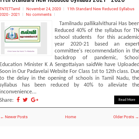
TNTETTamil
November 24, 2020
11th Standard New Reduced Syllabus
2020 - 2021
No comments
Tamilnadu pallikalvithurai Has bee
Reduced 40% of the syllabus for T
school students for this academi
year 2020-21 based an exper
committee's recommendation in th
backdrop of pandemic, Schoo
Education Minister K A Sengottaiyan saidWe have Uploade
Soon in Our Padavelai Website For Class 1st to 12th class. Du
to the delay in the opening of schools in Tamil Nadu, th
syllabus has been reduced by 40% to alleviate th
inconvenience...
Share:
Read More
← Newer Posts
Home
Older Posts →