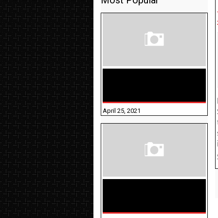
Most Popular
TAMILNADU BRIDGE COURSE
WORKBOOK - WORKSHEET
ANSWERS
April 25, 2021
திருக்குறள் । 133
அதிகாரங்கள்
விளக்கத்துடன்