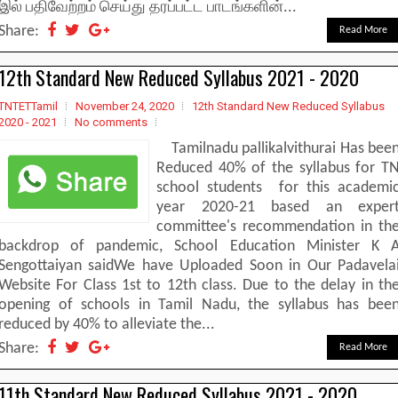
இல் பதிவேற்றம் செய்து தரப்பட்ட பாடங்களின்...
Share:
Read More
12th Standard New Reduced Syllabus 2021 - 2020
TNTETTamil
November 24, 2020
12th Standard New Reduced Syllabus
2020 - 2021
No comments
Tamilnadu pallikalvithurai Has bee
Reduced 40% of the syllabus for T
school students for this academi
year 2020-21 based an exper
committee's recommendation in th
backdrop of pandemic, School Education Minister K 
Sengottaiyan saidWe have Uploaded Soon in Our Padavela
Website For Class 1st to 12th class. Due to the delay in th
opening of schools in Tamil Nadu, the syllabus has bee
reduced by 40% to alleviate the...
Share:
Read More
11th Standard New Reduced Syllabus 2021 - 2020