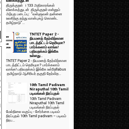
விளக்கத்துடன்
h
திருக்குறள் । 133 அதிகாரங்கள்
்
விளக்கத்துடன் திருக்குறள் என்னும்
அற்புத படைப்பு: “வள்ளுவன் தன்னை
்
உலகிற்கு தந்து வான்புகழ் கொண்ட
,
தமிழ்நாடு”...
TNTET Paper 2 -
நியமனத் தேர்விற்கான
பாடத்திட்டம் தெரியுமா?
பார்க்கலாம் வாங்க!
பதிவறக்கம் இங்கே
உள்ளது..
TNTET Paper 2 - நியமனத் தேர்விற்கான
பாடத்திட்டம் தெரியுமா? பார்க்கலாம்
e
வாங்க! பதிவறக்கம் இங்கே உள்Syllabus
தமிழ்நாடு ஆசிரியர் தகுதி தேர்விற...
i
்
10th Tamil Padivam
்
Niraputhal 10th Tamil
V
படிவங்கள் நிரப்புதல்
10th Tamil Padivam
ன
Niraputhal 10th Tamil
l
படிவங்கள் நிரப்புதல்
மேல்நிலை வகுப்பு - சேர்க்கை படிவம்
்
நிரப்புதல் 10th Tamil padivam – படிவம்
்
நிரப...
p