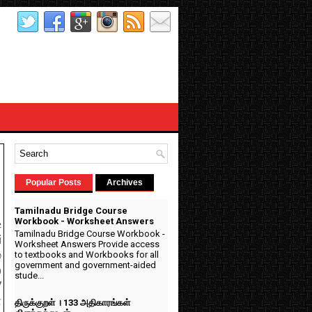
Popular Posts
Archives
Tamilnadu Bridge Course
Workbook - Worksheet Answers
e
Tamilnadu Bridge Course Workbook -
i
Worksheet Answers Provide access
to textbooks and Workbooks for all
்
government and government-aided
்
stude...
V
ன
திருக்குறள் । 133 அதிகாரங்கள்