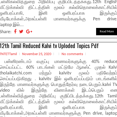
பள்ளிகல்வித்துறை அறிவிப்பு குறிப்பிடத்தக்கது.12th Englis
வீட்டுக்கல்வி திட்டத்தின் மூலம் கல்விதொலைக்காட்சியில
ஒளிபரப்பாகி, இனி ஒளிபரப்பாக இருக்கும
வீடியோக்கள்,அரசுப்பள்ளி மாணவர்களுக்கு Pen drive
laptop இல்...
Share:
Read More
12th Tamil Reduced Kalvi tv Uploded Topics Pdf
TNTETTamil
November 25, 2020
No comments
பன்னிரண்டாம் வகுப்பு மாணவர்களுக்கு 40% reduc
செய்யப்பட்ட 60% பாடங்கள் மட்டுமே ஆகஸ்ட் முதல் Kalv
tholaikatchi.com மற்றும் kalvitv மூலம் பதிவேற்றம
செய்யப்படுகிறது . kalvitv இல் ஒளிபரப்பப்படும் பாடங்களில
இருந்தே மாணவர்களுக்கு பொதுத்தேர்வு நடைபெறும்.kalvi T
video வில் இருந்தே வினாக்கள் இடம்பெறும் எ
பள்ளிகல்வித்துறை அறிவிப்பு குறிப்பிடத்தக்கது.12th Tami
வீட்டுக்கல்வி திட்டத்தின் மூலம் கல்விதொலைக்காட்சியில
ஒளிபரப்பாகி, இனி ஒளிபரப்பாக இருக்கும
வீடியோக்கள்,அரசுப்பள்ளி மாணவர்களுக்கு Pen drive, lapto