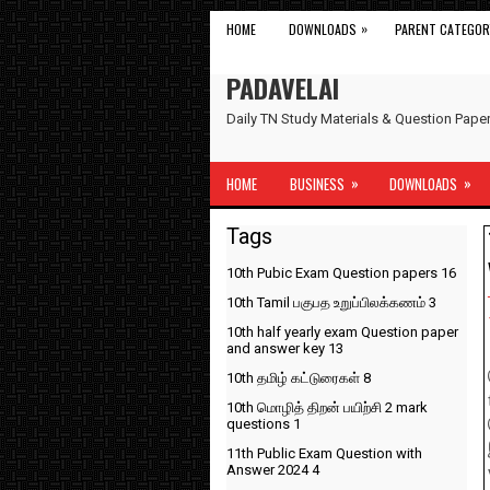
»
HOME
DOWNLOADS
PARENT CATEGOR
PADAVELAI
Daily TN Study Materials & Question Pap
»
»
HOME
BUSINESS
DOWNLOADS
Tags
10th Pubic Exam Question papers
16
10th Tamil பகுபத உறுப்பிலக்கணம்
3
10th half yearly exam Question paper
and answer key
13
10th தமிழ் கட்டுரைகள்
8
10th மொழித் திறன் பயிற்சி 2 mark
questions
1
11th Public Exam Question with
Answer 2024
4