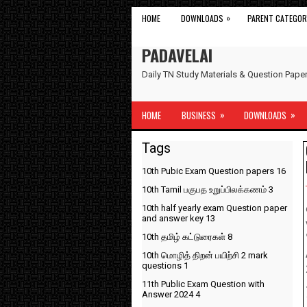
»
HOME
DOWNLOADS
PARENT CATEGOR
PADAVELAI
Daily TN Study Materials & Question Pap
»
»
HOME
BUSINESS
DOWNLOADS
Tags
10th Pubic Exam Question papers
16
10th Tamil பகுபத உறுப்பிலக்கணம்
3
10th half yearly exam Question paper
and answer key
13
10th தமிழ் கட்டுரைகள்
8
10th மொழித் திறன் பயிற்சி 2 mark
questions
1
11th Public Exam Question with
Answer 2024
4