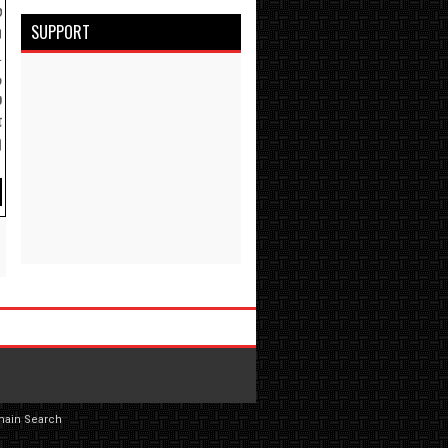
்
SUPPORT
ய
ட
ு
்
ை
ு
main Search