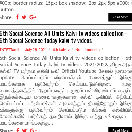
#00b; border-radius: 15px; box-shadow: 2px 2px 5px #000; 
button...
Share:
Read More
6th Social Science All Units Kalvi tv videos collection -
6th Social Science today kalvi tv videos
TNTETTamil
July 28, 2021
6th kalvitv
No comments
6th Social Science All Units Kalvi tv videos collection - 6t
Social Science today kalvi tv videos 2021-2022தமிழகஅரச
கல்வி TV மற்றும் கல்வி டிவி Official Youtube சேனல் மூலமா
update செய்யப்படும் வீடியோக்கள் அனைத்தும் இங்க
பாடங்களாக பதிவேற்றம் செய்யப்படுகின்றன. நமத
வலைத்தளத்தில் ஆறாம் வகுப்பு முதல் பன்னிரண்டாம் வகுப்ப
இருக்கக்கூடிய மாணவர்களுக்கான கல்வி டிவியில் அப்டேட
செய்யப்பட்ட வீடியோக்கள் அனைத்தும் தினந்தோறும் இங்க
உங்களுக்கு பதிவேற்றம் செய்யப்படும் நீங்கள் கல்வியில
சேனல்களில் பார்க்கத் தவறினால் இங்கு வந்து உங்களுடை
பாடங்களை பார்ப்பதற்கு...
Share:
Read More