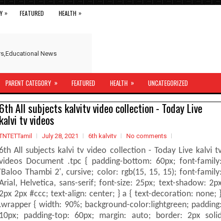
»
»
Y
FEATURED
HEALTH
ers,Educational News
»
»
PARENT CATEGORY
FEATURED
HEALTH
UNCATEGORIZED
6th All subjects kalvitv video collection - Today Live
kalvi tv videos
TNTETTamil
July 28, 2021
6th kalvitv
No comments
6th All subjects kalvi tv video collection - Today Live kalvi t
videos Document .tpc { padding-bottom: 60px; font-family
'Baloo Thambi 2', cursive; color: rgb(15, 15, 15); font-family
Arial, Helvetica, sans-serif; font-size: 25px; text-shadow: 2p
2px 2px #ccc; text-align: center; } a { text-decoration: none; 
.wrapper { width: 90%; background-color:lightgreen; padding
10px; padding-top: 60px; margin: auto; border: 2px soli