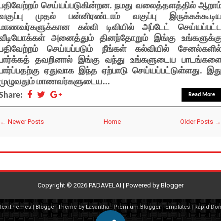
பதிவேற்றம் செய்யப்படுகின்றன. நமது வலைத்தளத்தில் ஆறாம
வகுப்பு முதல் பன்னிரண்டாம் வகுப்பு இருக்கக்கூடி
மாணவர்களுக்கான கல்வி டிவியில் அப்டேட் செய்யப்பட்
வீடியோக்கள் அனைத்தும் தினந்தோறும் இங்கு உங்களுக்க
பதிவேற்றம் செய்யப்படும் நீங்கள் கல்வியில் சேனல்களில
பார்க்கத் தவறினால் இங்கு வந்து உங்களுடைய பாடங்கள
பார்ப்பதற்கு ஏதுவாக இந்த ஏற்பாடு செய்யப்பட்டுள்ளது. இத
முழுவதும் மாணவர்களுடைய...
Share:
Read More
← Newer Posts
Home
Older Posts →
Copyright ©
2026
PADAVELAI
| Powered by
Blogger
FlexiThemes
| Blogger Theme by
Lasantha
-
Premium Blogger Templates
|
Rapid Do