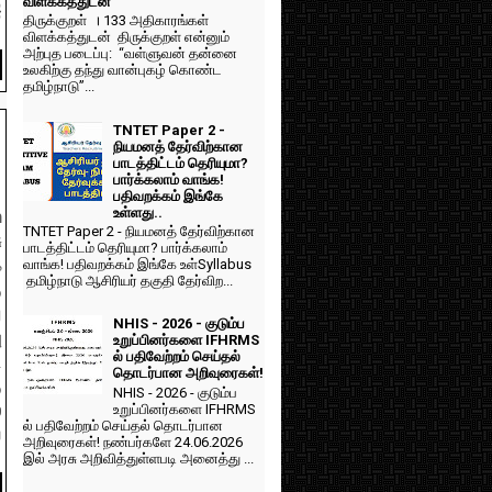
விளக்கத்துடன்
}
திருக்குறள் । 133 அதிகாரங்கள்
விளக்கத்துடன் திருக்குறள் என்னும்
அற்புத படைப்பு: “வள்ளுவன் தன்னை
உலகிற்கு தந்து வான்புகழ் கொண்ட
தமிழ்நாடு”...
TNTET Paper 2 -
நியமனத் தேர்விற்கான
பாடத்திட்டம் தெரியுமா?
பார்க்கலாம் வாங்க!
பதிவறக்கம் இங்கே
உள்ளது..
h
TNTET Paper 2 - நியமனத் தேர்விற்கான
ு
பாடத்திட்டம் தெரியுமா? பார்க்கலாம்
க
வாங்க! பதிவறக்கம் இங்கே உள்Syllabus
தமிழ்நாடு ஆசிரியர் தகுதி தேர்விற...
ு
ு
NHIS - 2026 - குடும்ப
ு
உறுப்பினர்களை IFHRMS
ல் பதிவேற்றம் செய்தல்
்
தொடர்பான அறிவுரைகள்!
ு
NHIS - 2026 - குடும்ப
்
உறுப்பினர்களை IFHRMS
ல் பதிவேற்றம் செய்தல் தொடர்பான
ய
அறிவுரைகள்! நண்பர்களே 24.06.2026
இல் அரசு அறிவித்துள்ளபடி அனைத்து ...