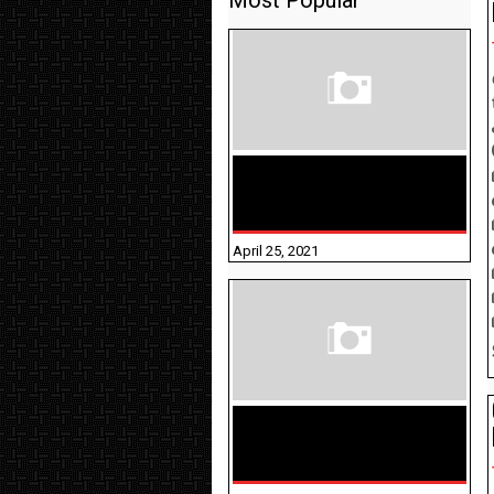
Most Popular
TAMILNADU BRIDGE COURSE
WORKBOOK - WORKSHEET
ANSWERS
April 25, 2021
திருக்குறள் । 133
அதிகாரங்கள்
விளக்கத்துடன்