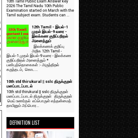
10th Tamil Public Exam Answer key
2026 The Tamil Nadu 10th Public
Examination started on March with the
Tamil subject exam. Students can ...
s
12th Tamil - இயல்-1
்
முதல் இயல்-9 வரை -
e
இலக்கண குறிப்பறிதல்
அனைத்தும்
க
இலக்கணக் குறிப்பு
்
அறிக 12th Tamil -
இயல்-1 முதல் இயல்-9 வரை - இலக்கண
ய
குறிப்பறிதல் அனைத்தும் *
ட
பண்புத்தொகைகள் :- அருந்திறல்
ு
கருந்தடம், கொட...
்
10th std thirukural || sslc திருக்குறள்
ை
மனப்பாடப்பாடல்
10th std thirukural || sslc திருக்குறள்
மனப்பாடப்பாடல் திருக்குறள் திருக்குறள்
மெய் உணர்தல் எப்பொருள் எத்தன்மைத்
தாயினும் அப்பொர...
DEFINITION LIST