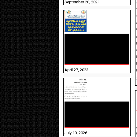
September 28, 2021
TNTET PAPER 2 - நியமனத்
தேர்விற்கான பாடத்திட்டம்
தெரியுமா? பார்க்கலாம்
வாங்க! பதிவறக்கம் இங்கே
உள்ளது..
April 27, 2023
NHIS - 2026 - குடும்ப
உறுப்பினர்களை IFHRMS ல்
பதிவேற்றம் செய்தல்
தொடர்பான அறிவுரைகள்!
July 10, 2026