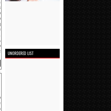
h
ி
்
்
ு
ய
ட
ு
்
ை
UNORDERED LIST
்
e
க