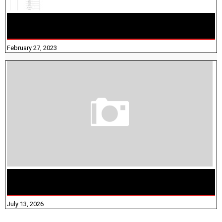
10TH TAMIL PADIVAM NIRAPUTHAL 10TH TAMIL படிவங்கள்
நிரப்புதல்
February 27, 2023
மக்கள் தொகை கணக்கெடுப்பு பணி யாருக்கெல்லாம்
விதிவிலக்கு?
July 13, 2026