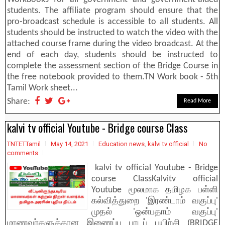
students. The affiliate program should ensure that the
pro-broadcast schedule is accessible to all students. All
students should be instructed to watch the video with the
attached course frame during the video broadcast. At the
end of each day, students should be instructed to
complete the assessment section of the Bridge Course in
the free notebook provided to them.TN Work book - 5th
Tamil Work sheet...
Share:
Read More
kalvi tv official Youtube - Bridge course Class
TNTETTamil
May 14, 2021
Education news
,
kalvi tv official
No
comments
kalvi tv official Youtube - Bridge
course ClassKalvitv official
Youtube மூலமாக தமிழக பள்ளி
கல்வித்துறை 'இரண்டாம் வகுப்பு'
முதல் 'ஒன்பதாம் வகுப்பு'
மாணவர்களுக்கான இணைப்பு பாடப் பயிற்சி (BRIDGE