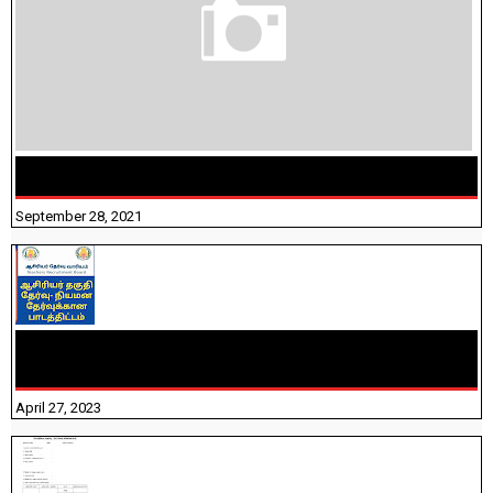
திருக்குறள் । 133 அதிகாரங்கள் விளக்கத்துடன்
September 28, 2021
TNTET PAPER 2 - நியமனத் தேர்விற்கான பாடத்திட்டம்
தெரியுமா? பார்க்கலாம் வாங்க! பதிவறக்கம் இங்கே உள்ளது..
April 27, 2023