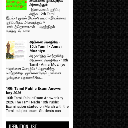
இலக்கண குறிப்பறிதல்
அனைத்தும்
இலக்கணக் குறிப்பு
அறிக 12th Tamil -
இயல்-1 முதல் இயல்-9 வரை - இலக்கண
குறிப்பறிதல் அனைத்தும் *
பண்புத்தொகைகள் :- அருந்திறல்
கருந்தடம், கொட...
அன்னை மொழியே -
10th Tamil - Annai
Mozhiye
அழகார்ந்த செந்தமிழே!
அன்னை மொழியே - 10th
Tamil - Annai Mozhiye
*அன்னை மொழியே! அழகார்ந்த
செந்தமிழே ! முன்னைக்கும் முன்னை
முகிழ்த்த நறுங்கனியே...
10th Tamil Public Exam Answer
key 2026
10th Tamil Public Exam Answer key
2026 The Tamil Nadu 10th Public
Examination started on March with the
Tamil subject exam. Students can ...
DEFINITION LIST