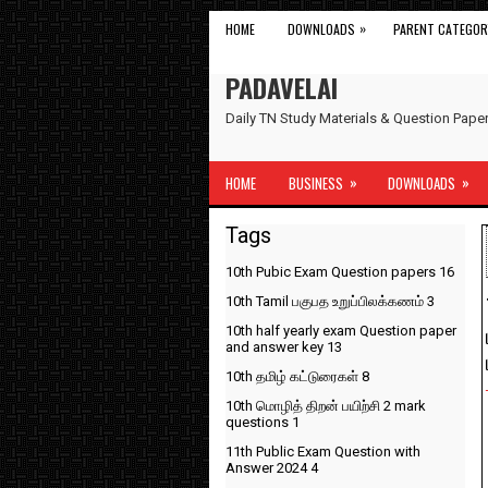
»
HOME
DOWNLOADS
PARENT CATEGOR
PADAVELAI
Daily TN Study Materials & Question Pap
»
»
HOME
BUSINESS
DOWNLOADS
Tags
10th Pubic Exam Question papers
16
10th Tamil பகுபத உறுப்பிலக்கணம்
3
10th half yearly exam Question paper
and answer key
13
10th தமிழ் கட்டுரைகள்
8
10th மொழித் திறன் பயிற்சி 2 mark
questions
1
11th Public Exam Question with
Answer 2024
4