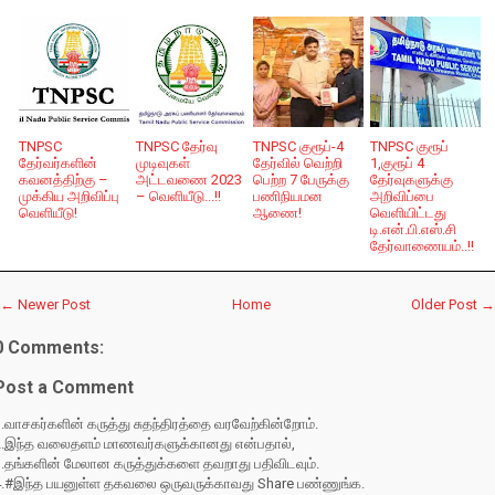
TNPSC
TNPSC தேர்வு
TNPSC குரூப்-4
TNPSC குரூப்
தேர்வர்களின்
முடிவுகள்
தேர்வில் வெற்றி
1,குரூப் 4
கவனத்திற்கு –
அட்டவணை 2023
பெற்ற 7 பேருக்கு
தேர்வுகளுக்கு
முக்கிய அறிவிப்பு
– வெளியீடு...!!
பணிநியமன
அறிவிப்பை
வெளியீடு!
ஆணை!
வெளியிட்டது
டி.என்.பி.எஸ்.சி
தேர்வாணையம்..!!
← Newer Post
Home
Older Post →
0 Comments:
Post a Comment
.வாசகர்களின் கருத்து சுதந்திரத்தை வரவேற்கின்றோம்.
2.இந்த வலைதளம் மாணவர்களுக்கானது என்பதால்,
3.தங்களின் மேலான கருத்துக்களை தவறாது பதிவிடவும்.
4.#இந்த பயனுள்ள தகவலை ஒருவருக்காவது Share பண்ணுங்க.