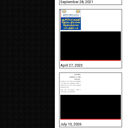
September 28, 2021
TNTET PAPER 2 - நியமனத்
தேர்விற்கான பாடத்திட்டம்
தெரியுமா? பார்க்கலாம்
வாங்க! பதிவறக்கம் இங்கே
உள்ளது..
April 27, 2023
NHIS - 2026 - குடும்ப
உறுப்பினர்களை IFHRMS ல்
பதிவேற்றம் செய்தல்
தொடர்பான அறிவுரைகள்!
July 10, 2026