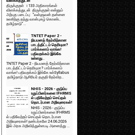
விளக்கத்துடன்
திருக்குறள் । 133 அதிகாரங்கள்
விளக்கத்துடன் திருக்குறள் என்னும்
அற்புத படைப்பு: “வள்ளுவன் தன்னை
உலகிற்கு தந்து வான்புகழ் கொண்ட
தமிழ்நாடு”...
TNTET Paper 2 -
நியமனத் தேர்விற்கான
பாடத்திட்டம் தெரியுமா?
பார்க்கலாம் வாங்க!
பதிவறக்கம் இங்கே
்
உள்ளது..
-
TNTET Paper 2 - நியமனத் தேர்விற்கான
பாடத்திட்டம் தெரியுமா? பார்க்கலாம்
வாங்க! பதிவறக்கம் இங்கே உள்Syllabus
தமிழ்நாடு ஆசிரியர் தகுதி தேர்விற...
்
-
NHIS - 2026 - குடும்ப
உறுப்பினர்களை IFHRMS
ல் பதிவேற்றம் செய்தல்
தொடர்பான அறிவுரைகள்!
NHIS - 2026 - குடும்ப
உறுப்பினர்களை IFHRMS
ல் பதிவேற்றம் செய்தல் தொடர்பான
அறிவுரைகள்! நண்பர்களே 24.06.2026
இல் அரசு அறிவித்துள்ளபடி அனைத்து ...