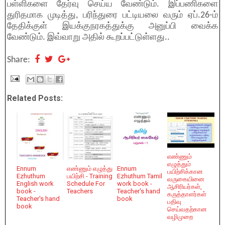
பள்ளிகளை தேர்வு செய்ய வேண்டும். இப்பணிகளை
துரிதமாக முடித்து, பரிந்துரை பட்டியலை வரும் ஏப்.26-ம்
தேதிக்குள் இயக்குநரகத்துக்கு அனுப்பி வைக்க
வேண்டும். இவ்வாறு அதில் கூறப்பட்டுள்ளது..
Share:
Related Posts:
எண்ணும்
எழுத்தும்
Ennum
எண்ணும் எழுத்து
Ennum
பயிற்சிக்கான
Ezhuthum
பயிற்சி - Training
Ezhuthum Tamil
வருகையினை
English work
Schedule For
work book -
ஆசிரியர்கள்,
book -
Teachers
Teacher's hand
கருத்தாளர்கள்
Teacher's hand
book
பதிவு
book
செய்வதற்கான
வழிமுறை