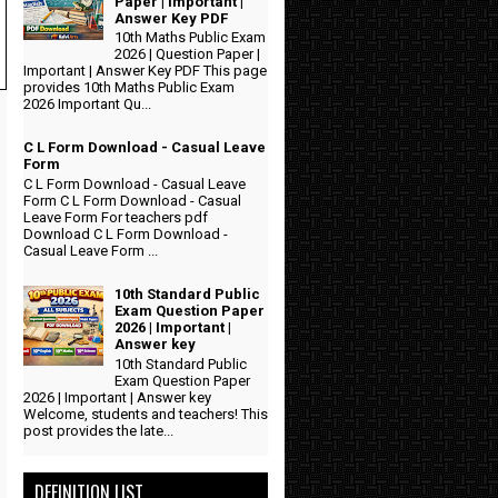
Paper | Important |
Answer Key PDF
10th Maths Public Exam
2026 | Question Paper |
Important | Answer Key PDF This page
provides 10th Maths Public Exam
2026 Important Qu...
C L Form Download - Casual Leave
Form
C L Form Download - Casual Leave
Form C L Form Download - Casual
Leave Form For teachers pdf
Download C L Form Download -
Casual Leave Form ...
10th Standard Public
Exam Question Paper
2026 | Important |
Answer key
10th Standard Public
Exam Question Paper
2026 | Important | Answer key
Welcome, students and teachers! This
post provides the late...
DEFINITION LIST