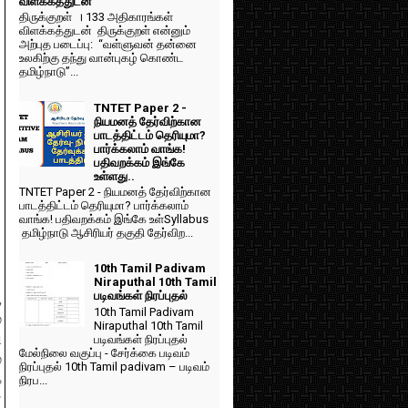
விளக்கத்துடன்
திருக்குறள் । 133 அதிகாரங்கள்
விளக்கத்துடன் திருக்குறள் என்னும்
அற்புத படைப்பு: “வள்ளுவன் தன்னை
உலகிற்கு தந்து வான்புகழ் கொண்ட
தமிழ்நாடு”...
TNTET Paper 2 -
நியமனத் தேர்விற்கான
பாடத்திட்டம் தெரியுமா?
பார்க்கலாம் வாங்க!
பதிவறக்கம் இங்கே
உள்ளது..
TNTET Paper 2 - நியமனத் தேர்விற்கான
பாடத்திட்டம் தெரியுமா? பார்க்கலாம்
வாங்க! பதிவறக்கம் இங்கே உள்Syllabus
தமிழ்நாடு ஆசிரியர் தகுதி தேர்விற...
10th Tamil Padivam
Niraputhal 10th Tamil
படிவங்கள் நிரப்புதல்
,
10th Tamil Padivam
்
Niraputhal 10th Tamil
ி
படிவங்கள் நிரப்புதல்
மேல்நிலை வகுப்பு - சேர்க்கை படிவம்
்
நிரப்புதல் 10th Tamil padivam – படிவம்
க
நிரப...
்