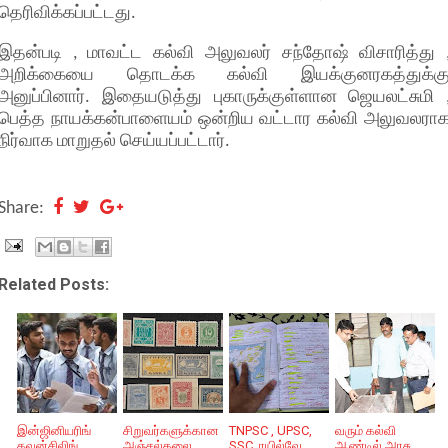
தெரிவிக்கப்பட்டது.
இதன்படி , மாவட்ட கல்வி அலுவலர் சந்தோஷ் விசாரித்து 
அறிக்கையை தொடக்க கல்வி இயக்குனரகத்துக்க
அனுப்பினார். இதையடுத்து புகாருக்குள்ளான ஜெயலட்சுமி 
பெத்த நாயக்கன்பாளையம் ஒன்றிய வட்டார கல்வி அலுவலரா
நிர்வாக மாறுதல் செய்யப்பட்டார்.
Share:
Related Posts:
இன்ஜினியரிங்
சிறுவர்களுக்கான
TNPSC , UPSC,
வரும் கல்வி
கவுன்சிலிங்
அஞ்சல்தலை
SSC, ரயில்வே
ஆண்டில் அரசு