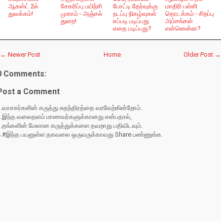
ஆகஸ்ட் 2ல்
சேகரிப்பு பயிற்சி
போட்டி தேர்வுக்கு
மாதிரி பள்ளி
துவக்கம்!
முகாம் - அஞ்சல்
நடப்பு நிகழ்வுகள்
தொடக்கம் - சிறப்பு
துறை!
எப்படி படிப்பது
அம்சங்கள்
எதை படிப்பது?
என்னென்ன?
← Newer Post
Home
Older Post →
0 Comments:
Post a Comment
.வாசகர்களின் கருத்து சுதந்திரத்தை வரவேற்கின்றோம்.
2.இந்த வலைதளம் மாணவர்களுக்கானது என்பதால்,
3.தங்களின் மேலான கருத்துக்களை தவறாது பதிவிடவும்.
4.#இந்த பயனுள்ள தகவலை ஒருவருக்காவது Share பண்ணுங்க.