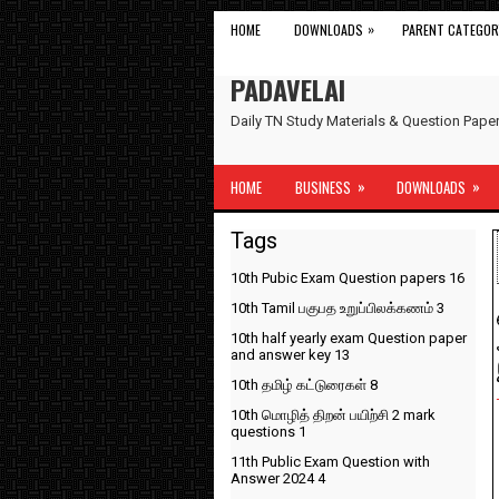
»
HOME
DOWNLOADS
PARENT CATEGOR
PADAVELAI
Daily TN Study Materials & Question Pap
»
»
HOME
BUSINESS
DOWNLOADS
Tags
10th Pubic Exam Question papers
16
10th Tamil பகுபத உறுப்பிலக்கணம்
3
10th half yearly exam Question paper
and answer key
13
10th தமிழ் கட்டுரைகள்
8
10th மொழித் திறன் பயிற்சி 2 mark
questions
1
11th Public Exam Question with
Answer 2024
4