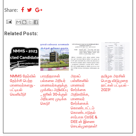
Share:
Related Posts:
NMMS தேர்வில்
பாரதிதாசன்
அரசுப்
தமிழக அரசின்
தேர்ச்சி பெற்ற
பல்கலை அரியர்
பள்ளிகளில்
பொது விடுமுறை
மாணவர்களது -
மாணவர்களுக்கு
மாணவர்
நாட்கள் பட்டியல் -
பட்டியல்
முக்கிய அறிவிப்பு
சேர்க்கை
2023!
வெளியீடு!
_ ஜூன் 30-க்குள்
அதிகரிக்க,
அரியரை முடிக்க
மாணவர்
கெடு!
சேர்க்கைக்
கொண்டாட்டம்
கொண்டாடுதல்
சார்பாக CoSE &
DEE ன் இணை
செயல்முறைகள்!