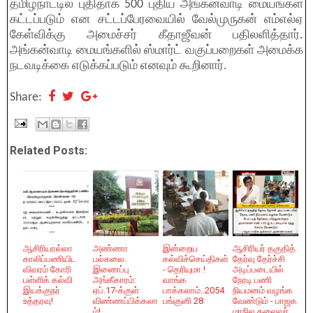
தமிழ்நாட்டில் புதிதாக 500 புதிய அங்கன்வாடி மையங்கள்
கட்டப்படும் என சட்டப்பேரவையில் வேல்முருகன் எம்எல்ஏ
கேள்விக்கு அமைச்சர் கீதாஜீவன் பதிலளித்தார்.
அங்கன்வாடி மையங்களில் ஸ்மார்ட் வகுப்பறைகள் அமைக்க
நடவடிக்கை எடுக்கப்படும் எனவும் கூறினார்.
Share:
Related Posts:
ஆசிரியரல்லா
அண்ணா
இன்றைய
ஆசிரியர் தகுதித்
காலிப்பணியிட
பல்கலை.
கல்விச்செய்திகள்
தேர்வு தேர்ச்சி
விவரம் கோரி
இணைப்பு
- தெரியுமா !
அடிப்படையில்
பள்ளிக் கல்வி
அங்கீகாரம்:
வாங்க
நேரடி பணி
இயக்குநர்
ஏப்.17-க்குள்
பாக்கலாம்..2054
நியமனம் வழங்க
உத்தரவு!
விண்ணப்பிக்கலா
பங்குனி 28
வேண்டும் - பாஜக
ம்!
மாநில தலைவர்