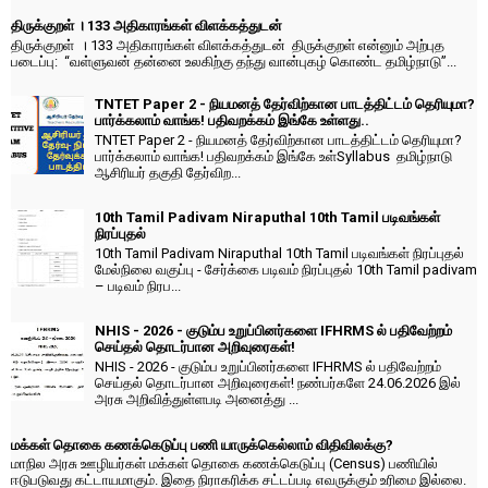
திருக்குறள் । 133 அதிகாரங்கள் விளக்கத்துடன்
திருக்குறள் । 133 அதிகாரங்கள் விளக்கத்துடன் திருக்குறள் என்னும் அற்புத
படைப்பு: “வள்ளுவன் தன்னை உலகிற்கு தந்து வான்புகழ் கொண்ட தமிழ்நாடு”...
TNTET Paper 2 - நியமனத் தேர்விற்கான பாடத்திட்டம் தெரியுமா?
பார்க்கலாம் வாங்க! பதிவறக்கம் இங்கே உள்ளது..
TNTET Paper 2 - நியமனத் தேர்விற்கான பாடத்திட்டம் தெரியுமா?
பார்க்கலாம் வாங்க! பதிவறக்கம் இங்கே உள்Syllabus தமிழ்நாடு
ஆசிரியர் தகுதி தேர்விற...
10th Tamil Padivam Niraputhal 10th Tamil படிவங்கள்
நிரப்புதல்
10th Tamil Padivam Niraputhal 10th Tamil படிவங்கள் நிரப்புதல்
மேல்நிலை வகுப்பு - சேர்க்கை படிவம் நிரப்புதல் 10th Tamil padivam
– படிவம் நிரப...
NHIS - 2026 - குடும்ப உறுப்பினர்களை IFHRMS ல் பதிவேற்றம்
செய்தல் தொடர்பான அறிவுரைகள்!
NHIS - 2026 - குடும்ப உறுப்பினர்களை IFHRMS ல் பதிவேற்றம்
செய்தல் தொடர்பான அறிவுரைகள்! நண்பர்களே 24.06.2026 இல்
அரசு அறிவித்துள்ளபடி அனைத்து ...
மக்கள் தொகை கணக்கெடுப்பு பணி யாருக்கெல்லாம் விதிவிலக்கு?
மாநில அரசு ஊழியர்கள் மக்கள் தொகை கணக்கெடுப்பு (Census) பணியில்
ஈடுபடுவது கட்டாயமாகும். இதை நிராகரிக்க சட்டப்படி எவருக்கும் உரிமை இல்லை.