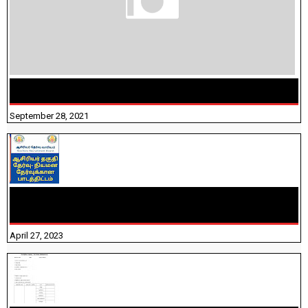
திருக்குறள் । 133 அதிகாரங்கள் விளக்கத்துடன்
September 28, 2021
TNTET PAPER 2 - நியமனத் தேர்விற்கான பாடத்திட்டம்
தெரியுமா? பார்க்கலாம் வாங்க! பதிவறக்கம் இங்கே உள்ளது..
April 27, 2023