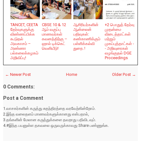
TANCET, CEETA
CBSE 10 & 12
ஆசிரியர்களின்
+2 பொதுத் தேர்வு
தேர்வுகளுக்கு
ஆம் வகுப்பு
ஆன்லைன்
முதன்மை
விண்ணப்பிக்க
மாணவர்கள்
பதிவுகள்:
விடைத்தாட்கள்
கூடுதல்
கவனத்திற்கு –
கண்காணிக்கும்
மற்றும்
அவகாசம் –
ஹால் டிக்கெட்
பள்ளிக்கல்வி
முகப்புத்தாட்கள் -
அண்ணா
வெளியீடு!
துறை..!
- அறிவுரைகள்
பல்கலைக்கழகம்
வழங்குதல் DGE
அறிவிப்பு!
Proceedings
← Newer Post
Home
Older Post →
0 Comments:
Post a Comment
1.வாசகர்களின் கருத்து சுதந்திரத்தை வரவேற்கின்றோம்.
2.இந்த வலைதளம் மாணவர்களுக்கானது என்பதால்,
3.தங்களின் மேலான கருத்துக்களை தவறாது பதிவிடவும்.
4.#இந்த பயனுள்ள தகவலை ஒருவருக்காவது Share பண்ணுங்க.