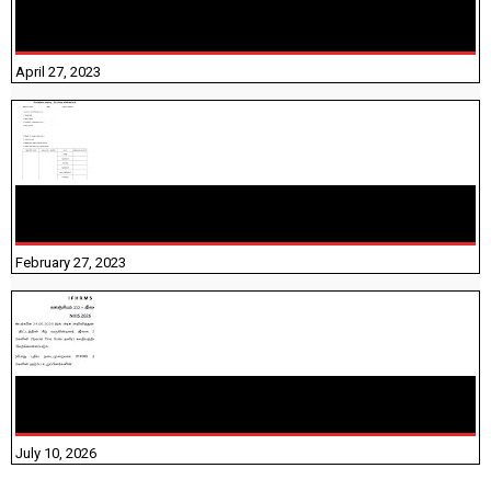
TNTET PAPER 2 - நியமனத் தேர்விற்கான பாடத்திட்டம்
தெரியுமா? பார்க்கலாம் வாங்க! பதிவறக்கம் இங்கே உள்ளது..
April 27, 2023
10TH TAMIL PADIVAM NIRAPUTHAL 10TH TAMIL படிவங்கள்
நிரப்புதல்
February 27, 2023
NHIS - 2026 - குடும்ப உறுப்பினர்களை IFHRMS ல் பதிவேற்றம்
செய்தல் தொடர்பான அறிவுரைகள்!
July 10, 2026