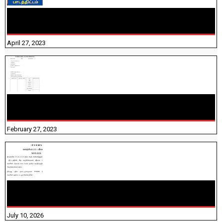
TNTET PAPER 2 - நியமனத் தேர்விற்கான பாடத்திட்டம்
தெரியுமா? பார்க்கலாம் வாங்க! பதிவறக்கம் இங்கே உள்ளது..
April 27, 2023
10TH TAMIL PADIVAM NIRAPUTHAL 10TH TAMIL படிவங்கள்
நிரப்புதல்
February 27, 2023
NHIS - 2026 - குடும்ப உறுப்பினர்களை IFHRMS ல் பதிவேற்றம்
செய்தல் தொடர்பான அறிவுரைகள்!
July 10, 2026