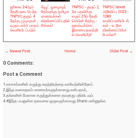
ஜூலை 24ஆம்
க்யூட் நுழைவுத்
TNPSC - குரூப் 2,
TNPSC latest
தேதி நடைபெற்ற
தேர்வுக்கு தமிழக
2ஏ பதவிக்கு
அறிவிப்பு 2023 -
TNPSC குரூப் 4
மாணவர்கள்
வரும் 25ம் தேதி
1083
தேர்வு முடிவுகள் -
விண்ணப்பிப்பதில்
மெயின் தேர்வு -
காலிப்பணியிடங்
வரும் மார்ச் மாதம்
சிக்கல்!
ஹால்டிக்கெட்
கள் - உடனே
வெளியிடப்படும்
இணையதளத்தி
விண்ணப்பிக்க
ல் வெளியீடு!
போங்க!!
← Newer Post
Home
Older Post →
0 Comments:
Post a Comment
1.வாசகர்களின் கருத்து சுதந்திரத்தை வரவேற்கின்றோம்.
2.இந்த வலைதளம் மாணவர்களுக்கானது என்பதால்,
3.தங்களின் மேலான கருத்துக்களை தவறாது பதிவிடவும்.
4.#இந்த பயனுள்ள தகவலை ஒருவருக்காவது Share பண்ணுங்க.