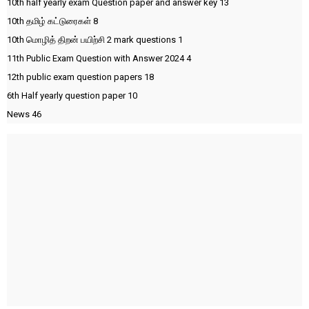
10th half yearly exam Question paper and answer key
13
10th தமிழ் கட்டுரைகள்
8
10th மொழித் திறன் பயிற்சி 2 mark questions
1
11th Public Exam Question with Answer 2024
4
12th public exam question papers
18
6th Half yearly question paper
10
News
46