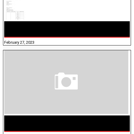
10TH TAMIL PADIVAM NIRAPUTHAL 10TH TAMIL படிவங்கள்
நிரப்புதல்
February 27, 2023
மக்கள் தொகை கணக்கெடுப்பு பணி யாருக்கெல்லாம்
விதிவிலக்கு?