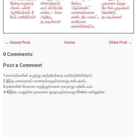
தேர்வு எழுதாத
வினாத்தாள்
தேர்வு:
முடிவடைந்தது -
அரசுப் பள்ளி
வாட்ஸ்அப்பில்
‘ஆப்சென்ட்’
மே 5-ல் முடிவுகள்
ஆசிரியர்கள் 4
கசிவு – அரசு
மாணவர்களை
வெளியிட
பேர் பணிநீக்கம்!
அதிரடி
கண்டறிய மாவட்ட
நடவடிக்கை!
நடவடிக்கை!
வாரியாக
கணக்கெடுப்பு
← Newer Post
Home
Older Post →
0 Comments:
Post a Comment
1.வாசகர்களின் கருத்து சுதந்திரத்தை வரவேற்கின்றோம்.
2.இந்த வலைதளம் மாணவர்களுக்கானது என்பதால்,
3.தங்களின் மேலான கருத்துக்களை தவறாது பதிவிடவும்.
4.#இந்த பயனுள்ள தகவலை ஒருவருக்காவது Share பண்ணுங்க.