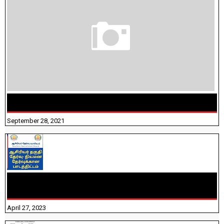
திருக்குறள் । 133 அதிகாரங்கள் விளக்கத்துடன்
September 28, 2021
TNTET PAPER 2 - நியமனத் தேர்விற்கான பாடத்திட்டம்
தெரியுமா? பார்க்கலாம் வாங்க! பதிவறக்கம் இங்கே உள்ளது..
April 27, 2023