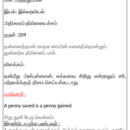
பால் :அறத்துப்பால்
இயல்: இல்லறவியல்
அதிகாரம்:தீவினையச்சம்
குறள் :209
தன்னைத்தான் காதல னாயின் எனைத்தொன்றும்
துன்னற்க தீவினைப் பால்.
விளக்கம்:
தன்மீது அன்புள்ளவன், எவ்வளவு சிறிது என்றாலும் சரி,
மற்றவர்க்குத் தீமை செய்யக்கூடாது
பழமொழி :
A penny saved is a penny gained
சிறு துளி பேரு வெள்ளம்.
இரண்டொழுக்க பண்புகள் :