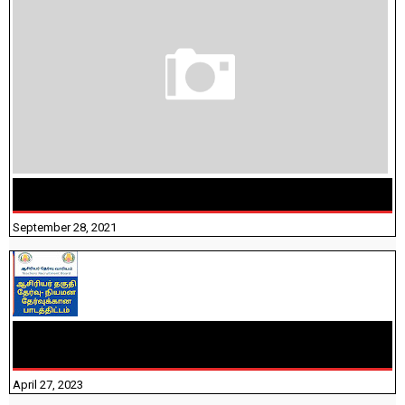
திருக்குறள் । 133 அதிகாரங்கள் விளக்கத்துடன்
September 28, 2021
TNTET PAPER 2 - நியமனத் தேர்விற்கான பாடத்திட்டம்
தெரியுமா? பார்க்கலாம் வாங்க! பதிவறக்கம் இங்கே உள்ளது..
April 27, 2023