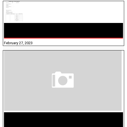
10TH TAMIL PADIVAM NIRAPUTHAL 10TH TAMIL படிவங்கள்
நிரப்புதல்
February 27, 2023
மக்கள் தொகை கணக்கெடுப்பு பணி யாருக்கெல்லாம்
விதிவிலக்கு?