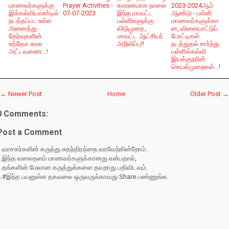
மாணவர்களுக்கு
Prayer Activities -
காரணமாக நாளை
2023-2024ஆம்
இக்கல்வியாண்டில்
07-07-2023
இந்த மாவட்ட
ஆண்டு - பள்ளி
நடத்தப்பட உள்ள
பள்ளிகளுக்கு
மாணவர்களுக்கா
அனைத்து
விடுமுறை.,
ன, விளையாட்டுப்
தேர்வுகளின்
மாவட்ட ஆட்சியர்
போட்டிகள்
உத்தேச கால
அறிவிப்பு!!
நடத்துதல் சார்ந்து
அட்டவணை...!
பள்ளிக்கல்வி
இயக்குநரின்
செயல்முறைகள்...!
← Newer Post
Home
Older Post →
0 Comments:
Post a Comment
.வாசகர்களின் கருத்து சுதந்திரத்தை வரவேற்கின்றோம்.
2.இந்த வலைதளம் மாணவர்களுக்கானது என்பதால்,
3.தங்களின் மேலான கருத்துக்களை தவறாது பதிவிடவும்.
4.#இந்த பயனுள்ள தகவலை ஒருவருக்காவது Share பண்ணுங்க.