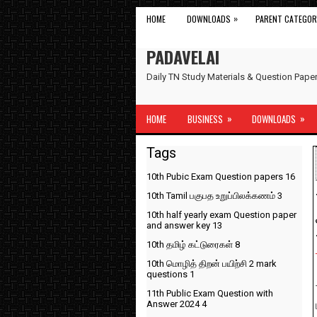
»
HOME
DOWNLOADS
PARENT CATEGOR
PADAVELAI
Daily TN Study Materials & Question Pap
»
»
HOME
BUSINESS
DOWNLOADS
Tags
10th Pubic Exam Question papers
16
10th Tamil பகுபத உறுப்பிலக்கணம்
3
10th half yearly exam Question paper
and answer key
13
10th தமிழ் கட்டுரைகள்
8
10th மொழித் திறன் பயிற்சி 2 mark
questions
1
11th Public Exam Question with
Answer 2024
4