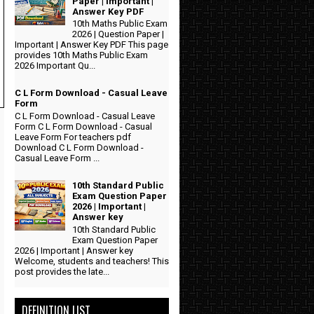
Paper | Important |
Answer Key PDF
10th Maths Public Exam
2026 | Question Paper |
Important | Answer Key PDF This page
provides 10th Maths Public Exam
2026 Important Qu...
C L Form Download - Casual Leave
Form
C L Form Download - Casual Leave
Form C L Form Download - Casual
Leave Form For teachers pdf
Download C L Form Download -
Casual Leave Form ...
10th Standard Public
Exam Question Paper
2026 | Important |
Answer key
10th Standard Public
Exam Question Paper
2026 | Important | Answer key
Welcome, students and teachers! This
post provides the late...
DEFINITION LIST