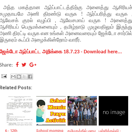
அந்த மகத்தான ஆர்ப்பாட்டத்திற்கு அனைத்து ஆசிரியச
சமுதாயமே அணி திரண்டு வருக ! ஆர்ப்பரித்து வருக 
ஆவேசக் குரல் எழுப்பி , ஆவேசமாய் வருக ! அனைத்த
ஆசிரியப் பெருமக்களையும் , தமிழ்நாடு முழுவதிலும் இருந்த
அணி திரட்டி வருக என உங்கள் அனைவரையும் ஜேக்டோ சார்பில
இருகரம் கூப்பி அழைக்கின்றோம் வாரீர்.
ஜேக்டோ ஆர்ப்பாட்ட அறிக்கை 18.7.23 - Download here...
Share:
Related Posts:
6 - 12th
School morning
தமிழகத்தில் மழை
பள்ளிக்கல்வி -