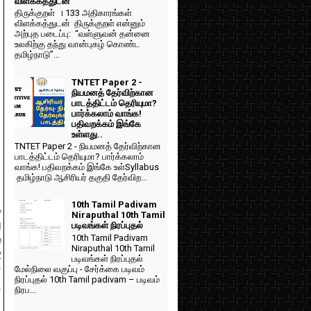
விளக்கத்துடன்
திருக்குறள் । 133 அதிகாரங்கள்
விளக்கத்துடன் திருக்குறள் என்னும்
அற்புத படைப்பு: “வள்ளுவன் தன்னை
உலகிற்கு தந்து வான்புகழ் கொண்ட
தமிழ்நாடு”...
TNTET Paper 2 -
நியமனத் தேர்விற்கான
பாடத்திட்டம் தெரியுமா?
பார்க்கலாம் வாங்க!
பதிவறக்கம் இங்கே
உள்ளது..
TNTET Paper 2 - நியமனத் தேர்விற்கான
பாடத்திட்டம் தெரியுமா? பார்க்கலாம்
வாங்க! பதிவறக்கம் இங்கே உள்Syllabus
தமிழ்நாடு ஆசிரியர் தகுதி தேர்விற...
10th Tamil Padivam
்
Niraputhal 10th Tamil
ு
படிவங்கள் நிரப்புதல்
10th Tamil Padivam
்
Niraputhal 10th Tamil
2
படிவங்கள் நிரப்புதல்
மேல்நிலை வகுப்பு - சேர்க்கை படிவம்
்
நிரப்புதல் 10th Tamil padivam – படிவம்
ி
நிரப...