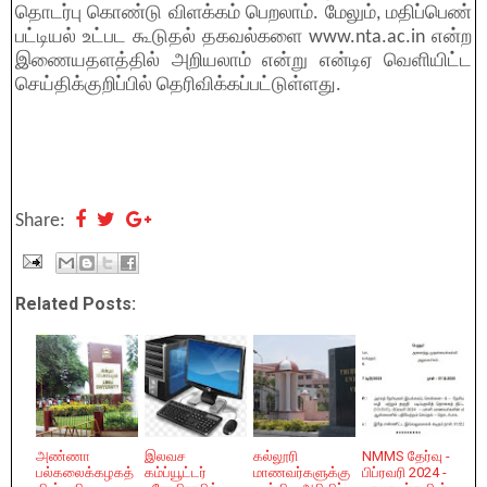
தொடர்பு கொண்டு விளக்கம் பெறலாம். மேலும், மதிப்பெண்
பட்டியல் உட்பட கூடுதல் தகவல்களை www.nta.ac.in என்ற
இணையதளத்தில் அறியலாம் என்று என்டிஏ வெளியிட்ட
செய்திக்குறிப்பில் தெரிவிக்கப்பட்டுள்ளது.
Share:
Related Posts:
அண்ணா
இலவச
கல்லூரி
NMMS தேர்வு -
பல்கலைக்கழகத்
கம்ப்யூட்டர்
மாணவர்களுக்கு
பிப்ரவரி 2024 -