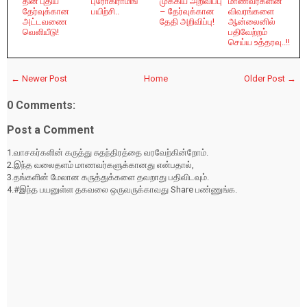
தின் புதிய
புரோகிராமிங்
முக்கிய அறிவிப்பு
மாணவர்களின்
தேர்வுக்கான
பயிற்சி..
– தேர்வுக்கான
விவரங்களை
அட்டவணை
தேதி அறிவிப்பு!
ஆன்லைனில்
வெளியீடு!
பதிவேற்றம்
செய்ய உத்தரவு..!!
← Newer Post
Home
Older Post →
0 Comments:
Post a Comment
1.வாசகர்களின் கருத்து சுதந்திரத்தை வரவேற்கின்றோம்.
2.இந்த வலைதளம் மாணவர்களுக்கானது என்பதால்,
3.தங்களின் மேலான கருத்துக்களை தவறாது பதிவிடவும்.
4.#இந்த பயனுள்ள தகவலை ஒருவருக்காவது Share பண்ணுங்க.