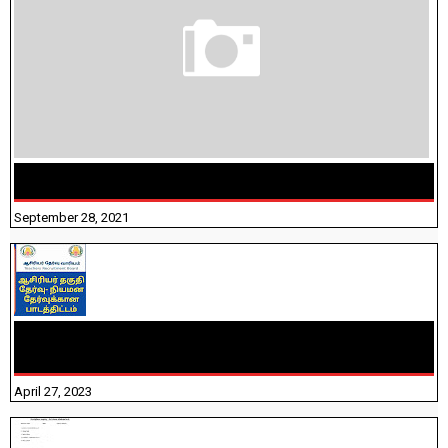
திருக்குறள் । 133 அதிகாரங்கள் விளக்கத்துடன்
September 28, 2021
TNTET PAPER 2 - நியமனத் தேர்விற்கான பாடத்திட்டம்
தெரியுமா? பார்க்கலாம் வாங்க! பதிவறக்கம் இங்கே உள்ளது..
April 27, 2023