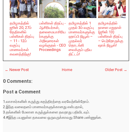
தமிழகத்தில்
பள்ளிகள் திறப்பு -
தமிழகத்தில் 1
தமிழகத்தில்
ஜூன் 20, 27ம்
ஆசிரியர்கள்,
முதல் 3ம் வகுப்பு
நாளை மறுநாள்
தேதிகளில்
தலைமையாசிரிய
மாணவர்களுக்கு
(ஜூன் 13)
பள்ளிகள் திறப்பு
ர்களுக்கு
ஹாப்பி நியூஸ் –
பள்ளிகள் திறப்பு
– 11 - 12ம்
அறிவுரைகள்
முதல்வர்
– பெற்றோருக்கு
வகுப்பு
வழங்குதல் - CEO
தொடங்கி
ஷாக் நியூஸ்!
மாணவர்கள்
Proceedings
வைக்கும் புதிய
கவனத்திற்கு!
திட்டம்!
← Newer Post
Home
Older Post →
0 Comments:
Post a Comment
1.வாசகர்களின் கருத்து சுதந்திரத்தை வரவேற்கின்றோம்.
2.இந்த வலைதளம் மாணவர்களுக்கானது என்பதால்,
3.தங்களின் மேலான கருத்துக்களை தவறாது பதிவிடவும்.
4.#இந்த பயனுள்ள தகவலை ஒருவருக்காவது Share பண்ணுங்க.