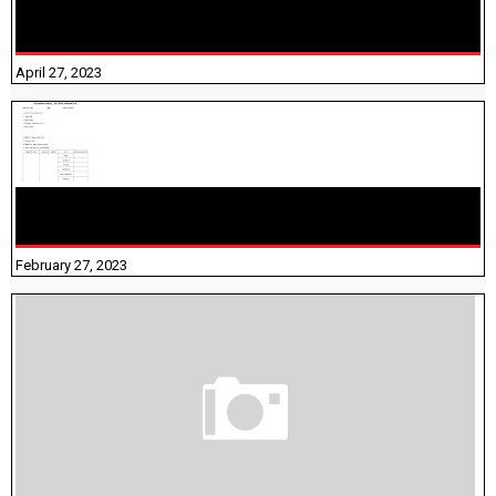
TNTET PAPER 2 - நியமனத் தேர்விற்கான பாடத்திட்டம்
தெரியுமா? பார்க்கலாம் வாங்க! பதிவறக்கம் இங்கே உள்ளது..
April 27, 2023
10TH TAMIL PADIVAM NIRAPUTHAL 10TH TAMIL படிவங்கள்
நிரப்புதல்
February 27, 2023