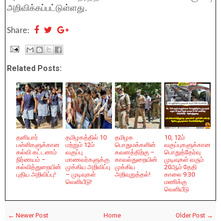
அறிவிக்கப்பட்டுள்ளது.
Share:
Related Posts:
தனியார்
தமிழகத்தில் 10
தமிழக
10, 12ம்
பள்ளிகளுக்கான
மற்றும் 12ம்
பொதுமக்களின்
வகுப்புகளுக்கான
கல்வி கட்டணம்
வகுப்பு
கவனத்திற்கு –
பொதுத்தேர்வு
நிர்ணயம் –
மாணவர்களுக்கு
காவல்துறையின்
முடிவுகள் வரும்
கல்வித்துறையின்
முக்கிய அறிவிப்பு
முக்கிய
20ஆம் தேதி
புதிய அறிவிப்பு!
– முடிவுகள்
அறிவுறுத்தல்!
காலை 9.30
வெளியீடு!
மணிக்கு
வெளியீடு
← Newer Post
Home
Older Post →