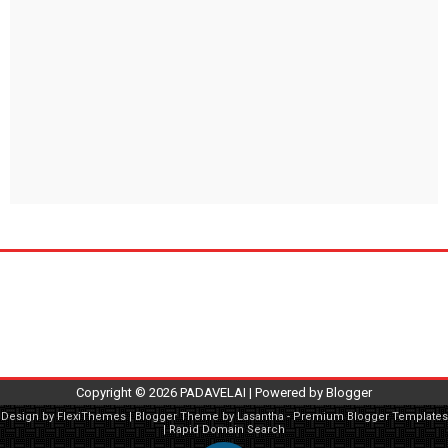
Copyright ©
2026
PADAVELAI
| Powered by
Blogger
Design by
FlexiThemes
| Blogger Theme by
Lasantha
-
Premium Blogger Templates
|
Rapid Domain Search