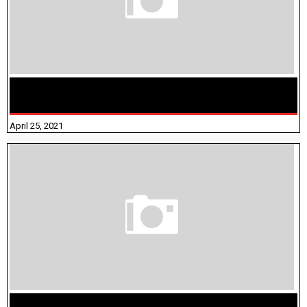
TAMILNADU BRIDGE COURSE WORKBOOK - WORKSHEET
ANSWERS
April 25, 2021
திருக்குறள் । 133 அதிகாரங்கள் விளக்கத்துடன்