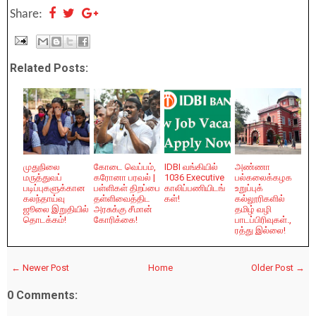
Share:
Related Posts:
முதுநிலை
கோடை வெப்பம்,
IDBI வங்கியில்
அண்ணா
மருத்துவப்
கரோனா பரவல் |
1036 Executive
பல்கலைக்கழக
படிப்புகளுக்கான
பள்ளிகள் திறப்பை
காலிப்பணியிடங்
உறுப்புக்
கலந்தாய்வு
தள்ளிவைத்திட
கள்!
கல்லூரிகளில்
ஜூலை இறுதியில்
அரசுக்கு சீமான்
தமிழ் வழி
தொடக்கம்!
கோரிக்கை!
பாடப்பிரிவுகள்.,
ரத்து இல்லை!
← Newer Post
Home
Older Post →
0 Comments: