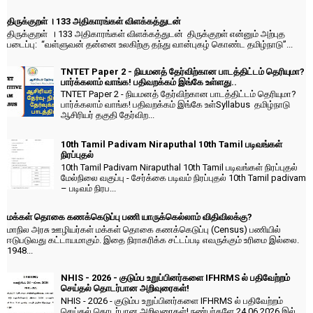
திருக்குறள் । 133 அதிகாரங்கள் விளக்கத்துடன்
திருக்குறள் । 133 அதிகாரங்கள் விளக்கத்துடன் திருக்குறள் என்னும் அற்புத
படைப்பு: “வள்ளுவன் தன்னை உலகிற்கு தந்து வான்புகழ் கொண்ட தமிழ்நாடு”...
TNTET Paper 2 - நியமனத் தேர்விற்கான பாடத்திட்டம் தெரியுமா?
பார்க்கலாம் வாங்க! பதிவறக்கம் இங்கே உள்ளது..
TNTET Paper 2 - நியமனத் தேர்விற்கான பாடத்திட்டம் தெரியுமா?
பார்க்கலாம் வாங்க! பதிவறக்கம் இங்கே உள்Syllabus தமிழ்நாடு
ஆசிரியர் தகுதி தேர்விற...
10th Tamil Padivam Niraputhal 10th Tamil படிவங்கள்
நிரப்புதல்
10th Tamil Padivam Niraputhal 10th Tamil படிவங்கள் நிரப்புதல்
மேல்நிலை வகுப்பு - சேர்க்கை படிவம் நிரப்புதல் 10th Tamil padivam
– படிவம் நிரப...
மக்கள் தொகை கணக்கெடுப்பு பணி யாருக்கெல்லாம் விதிவிலக்கு?
மாநில அரசு ஊழியர்கள் மக்கள் தொகை கணக்கெடுப்பு (Census) பணியில்
ஈடுபடுவது கட்டாயமாகும். இதை நிராகரிக்க சட்டப்படி எவருக்கும் உரிமை இல்லை.
1948...
NHIS - 2026 - குடும்ப உறுப்பினர்களை IFHRMS ல் பதிவேற்றம்
செய்தல் தொடர்பான அறிவுரைகள்!
NHIS - 2026 - குடும்ப உறுப்பினர்களை IFHRMS ல் பதிவேற்றம்
செய்தல் தொடர்பான அறிவுரைகள்! நண்பர்களே 24.06.2026 இல்