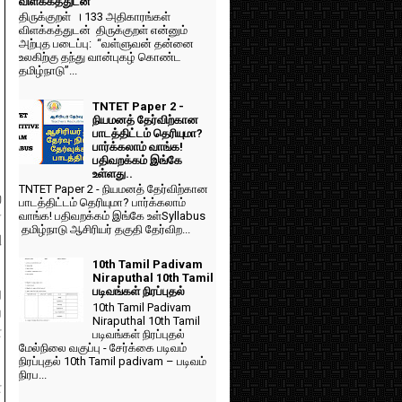
விளக்கத்துடன்
திருக்குறள் । 133 அதிகாரங்கள்
விளக்கத்துடன் திருக்குறள் என்னும்
அற்புத படைப்பு: “வள்ளுவன் தன்னை
உலகிற்கு தந்து வான்புகழ் கொண்ட
தமிழ்நாடு”...
TNTET Paper 2 -
நியமனத் தேர்விற்கான
பாடத்திட்டம் தெரியுமா?
பார்க்கலாம் வாங்க!
பதிவறக்கம் இங்கே
உள்ளது..
TNTET Paper 2 - நியமனத் தேர்விற்கான
ற
பாடத்திட்டம் தெரியுமா? பார்க்கலாம்
வாங்க! பதிவறக்கம் இங்கே உள்Syllabus
்
தமிழ்நாடு ஆசிரியர் தகுதி தேர்விற...
ு
10th Tamil Padivam
Niraputhal 10th Tamil
படிவங்கள் நிரப்புதல்
ு
10th Tamil Padivam
வ
Niraputhal 10th Tamil
்
படிவங்கள் நிரப்புதல்
மேல்நிலை வகுப்பு - சேர்க்கை படிவம்
நிரப்புதல் 10th Tamil padivam – படிவம்
நிரப...
ை