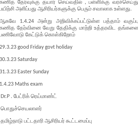
கணித தேர்வுக்கு தயார் செய்வதில் , பள்ளிக்கு வரச்செய்த
பயிற்சி அளிப்பது ஆசிரியர்களுக்கு பெரும் சவாலாக உள்ளது.
ஆகவே 1.4.24 அன்று அறிவிக்கப்பட்டுள்ள பத்தாம் வகுப்ப
கணித தேர்வினை வேறு தேதிக்கு மாற்றி உத்தரவிட தங்கள
பணிவோடு கேட்டுக் கொள்கிறோம்
29.3.23 good Friday govt holiday
30.3.23 Saturday
31.3.23 Easter Sunday
1.4.23 Maths exam
Dr.P . பேட்ரிக் ரெய்மாண்ட்
பொதுச்செயலாளர்
தமிழ்நாடு பட்டதாரி ஆசிரியர் கூட்டமைப்பு