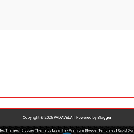
Copyright ©
2026
PADAVELAI
| Powered by
Blogger
FlexiThemes
| Blogger Theme by
Lasantha
-
Premium Blogger Templates
|
Rapid Do