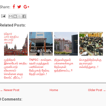
Share:
Related Posts:
மூத்தோர்
TNPSC - கால்நடை
திருவள்ளுவர்
பொதுத்தேர்வுக்கு
இளையோர் ஊதிய
உதவி மருத்துவர்
பல்கலைக்கழக
தயாராகும்
முரண்பாடு
பணிக்கான
தேர்வுகள்
கல்வித்துறை...!
விவகாரம்
நேர்முகத் தேர்வு
ஒத்திவைப்பு..!!
சென்னை ஹை
தேதி மாற்றம்..!
கோர்ட் தீர்ப்பு..!
← Newer Post
Home
Older Post →
0 Comments: