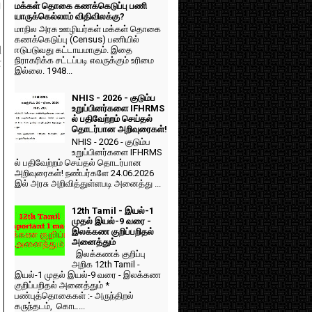
ு
மக்கள் தொகை கணக்கெடுப்பு பணி
யாருக்கெல்லாம் விதிவிலக்கு?
மாநில அரசு ஊழியர்கள் மக்கள் தொகை
கணக்கெடுப்பு (Census) பணியில்
ு
ஈடுபடுவது கட்டாயமாகும். இதை
நிராகரிக்க சட்டப்படி எவருக்கும் உரிமை
ை
இல்லை. 1948...
NHIS - 2026 - குடும்ப
உறுப்பினர்களை IFHRMS
ல் பதிவேற்றம் செய்தல்
தொடர்பான அறிவுரைகள்!
NHIS - 2026 - குடும்ப
உறுப்பினர்களை IFHRMS
ல் பதிவேற்றம் செய்தல் தொடர்பான
அறிவுரைகள்! நண்பர்களே 24.06.2026
இல் அரசு அறிவித்துள்ளபடி அனைத்து ...
12th Tamil - இயல்-1
முதல் இயல்-9 வரை -
இலக்கண குறிப்பறிதல்
அனைத்தும்
இலக்கணக் குறிப்பு
அறிக 12th Tamil -
இயல்-1 முதல் இயல்-9 வரை - இலக்கண
குறிப்பறிதல் அனைத்தும் *
பண்புத்தொகைகள் :- அருந்திறல்
கருந்தடம், கொட...