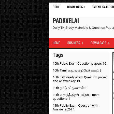
»
HOME
DOWNLOADS
PARENT CATEGOR
PADAVELAI
Daily TN Study Materials & Question Pap
»
»
HOME
BUSINESS
DOWNLOADS
Tags
10th Pubic Exam Question papers
16
10th Tamil பகுபத உறுப்பிலக்கணம்
3
10th half yearly exam Question paper
and answer key
13
10th தமிழ் கட்டுரைகள்
8
10th மொழித் திறன் பயிற்சி 2 mark
questions
1
11th Public Exam Question with
Answer 2024
4