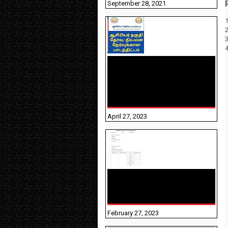
September 28, 2021
1
TNTET PAPER 2 - நியமனத்
தேர்விற்கான பாடத்திட்டம்
தெரியுமா? பார்க்கலாம்
வாங்க! பதிவறக்கம் இங்கே
உள்ளது..
April 27, 2023
10TH TAMIL PADIVAM
NIRAPUTHAL 10TH TAMIL
படிவங்கள் நிரப்புதல்
February 27, 2023