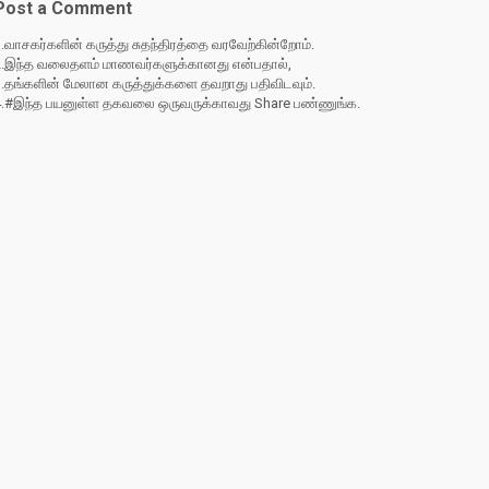
Post a Comment
.வாசகர்களின் கருத்து சுதந்திரத்தை வரவேற்கின்றோம்.
2.இந்த வலைதளம் மாணவர்களுக்கானது என்பதால்,
3.தங்களின் மேலான கருத்துக்களை தவறாது பதிவிடவும்.
4.#இந்த பயனுள்ள தகவலை ஒருவருக்காவது Share பண்ணுங்க.