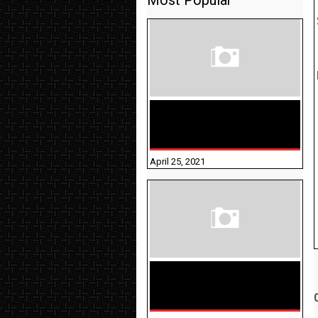
Most Popular
TAMILNADU BRIDGE COURSE
WORKBOOK - WORKSHEET
ANSWERS
April 25, 2021
திருக்குறள் । 133
அதிகாரங்கள்
விளக்கத்துடன்