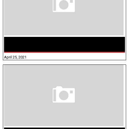
TAMILNADU BRIDGE COURSE WORKBOOK - WORKSHEET
ANSWERS
April 25, 2021