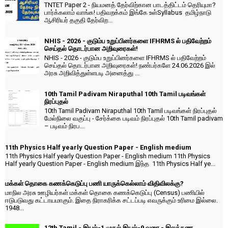
TNTET Paper 2 - நியமனத் தேர்விற்கான பாடத்திட்டம் தெரியுமா?
பார்க்கலாம் வாங்க! பதிவறக்கம் இங்கே உள்Syllabus தமிழ்நாடு
ஆசிரியர் தகுதி தேர்விற...
NHIS - 2026 - குடும்ப உறுப்பினர்களை IFHRMS ல் பதிவேற்றம்
செய்தல் தொடர்பான அறிவுரைகள்!
NHIS - 2026 - குடும்ப உறுப்பினர்களை IFHRMS ல் பதிவேற்றம்
செய்தல் தொடர்பான அறிவுரைகள்! நண்பர்களே 24.06.2026 இல்
அரசு அறிவித்துள்ளபடி அனைத்து ...
10th Tamil Padivam Niraputhal 10th Tamil படிவங்கள்
நிரப்புதல்
10th Tamil Padivam Niraputhal 10th Tamil படிவங்கள் நிரப்புதல்
மேல்நிலை வகுப்பு - சேர்க்கை படிவம் நிரப்புதல் 10th Tamil padivam
– படிவம் நிரப...
11th Physics Half yearly Question Paper - English medium
11th Physics Half yearly Question Paper - English medium 11th Physics
Half yearly Question Paper - English medium இந்த 11th Physics Half ye...
மக்கள் தொகை கணக்கெடுப்பு பணி யாருக்கெல்லாம் விதிவிலக்கு?
மாநில அரசு ஊழியர்கள் மக்கள் தொகை கணக்கெடுப்பு (Census) பணியில்
ஈடுபடுவது கட்டாயமாகும். இதை நிராகரிக்க சட்டப்படி எவருக்கும் உரிமை இல்லை.
1948...
12th Tamil - இயல்-1 முதல் இயல்-9 வரை - இலக்கண