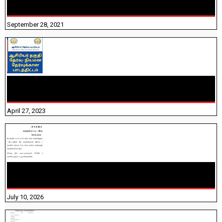
திருக்குறள் । 133 அதிகாரங்கள் விளக்கத்துடன்
September 28, 2021
TNTET PAPER 2 - நியமனத் தேர்விற்கான பாடத்திட்டம்
தெரியுமா? பார்க்கலாம் வாங்க! பதிவறக்கம் இங்கே உள்ளது..
April 27, 2023
NHIS - 2026 - குடும்ப உறுப்பினர்களை IFHRMS ல் பதிவேற்றம்
செய்தல் தொடர்பான அறிவுரைகள்!
July 10, 2026