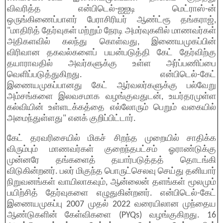
விவரித்த என்பிடெல்-ஐஐடி மெட்ராஸ்-ன்
ஒருங்கிணைப்பாளர் பேராசிரியர் ஆண்ட்ரூ தங்கராஜ்,
"மாதிரித் தேர்வுகள் மற்றும் நேரடி அமர்வுகளில் மாணவர்கள்
அதிகளவில் கலந்து கொள்வது, இணையமுகப்பின்
விரிவான தகவல்களைப் பயன்படுத்தி கேட் தேர்விற்கு
தயாராவதில் அவர்களுக்கு உள்ள அர்ப்பணிப்பை
வெளிப்படுத்துகிறது. என்பிடெல்-கேட்
இணையமுகப்பானது கேட் ஆர்வலர்களுக்கு பல்வேறு
அம்சங்களை இலவசமாக வழங்குவதுடன், உயர்தரமுள்ள
கல்வியின் உள்ளடக்கத்தை எல்லோரும் பெறும் வகையில்
அமைந்துள்ளது" எனக் குறிப்பிட்டார்.
கேட் தரவரிசையில் மிகச் சிறந்த முறையில் சாதிக்க
விரும்பும் மாணவர்கள் குறைந்தபட்சம் ஓராண்டுக்கு
முன்னரே தங்களைத் தயார்படுத்தத் தொடங்கி
விடுகின்றனர். பலர் மிகுந்த பொருட்செலவு செய்து தனியார்
நிறுவனங்கள் வாயிலாகவும், ஆன்லைன் தளங்கள் மூலமும்
பயிற்சித் தேர்வுகளை எழுதுகின்றனர். என்பிடெல்-கேட்
இணையமுகப்பு 2007 முதல் 2022 வரையிலான முந்தைய
ஆண்டுகளின் கேள்விகளை (PYQs) வழங்குகிறது. 16