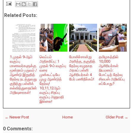
Related Posts:
1 முதல் 9-ஆம்
வெப்பம்
போலிச்சான்று
தமிழகத்தில்
வகுப்பு
அதிகரிப்பு: 1
அளித்த, தகுதித்
10,000
மாணவர்களுக்கு
முதல் 9-ம் வகுப்பு
தேர்வு எழுதாத
ஆசிரியர்கள்
மூன்றாம் பருவம் /
வரை
அரசுப் பள்ளி
நியமனம்:
ஆண்டு இறுதித்
முன்கூட்டியே
ஆசிரியர்கள் 4
போட்டித் தேர்வு
தேர்வு நடத்துவது
முழு ஆண்டுத்
பேர் பணிநீக்கம்!
சிலபஸ் அறிவிப்பு
குறித்து பள்ளிக்
தேர்வு!
எப்போது?
கல்வித்துறையின்
10,11,12ஆம்
அறிவுரைகள்!
வகுப்பு சிறப்பு
வகுப்பு அனுமதி
இல்லை!
← Newer Post
Home
Older Post →
0 Comments: