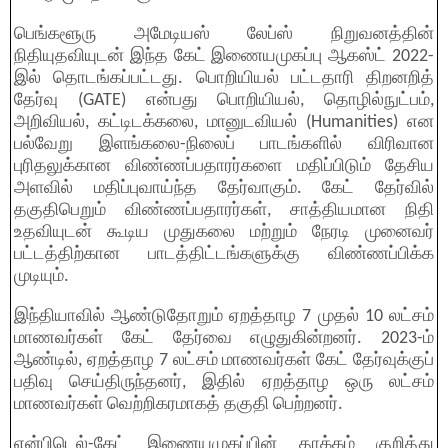
பெங்களூரு அமேடியஸ் லேப்ஸ் நிறுவனத்தின்
நிதியுதவியுடன் இந்த கேட் இணையமுகப்பு ஆகஸ்ட் 2022-
இல் தொடங்கப்பட்டது. பொறியியல் பட்டதாரி திறனறித்
தேர்வு (GATE) என்பது பொறியியல், தொழில்நுட்பம்,
அறிவியல், கட்டிடக்கலை, மானுடவியல் (Humanities) என
பல்வேறு இளங்கலை-நிலைப் பாடங்களில் விரிவான
புரிதலுக்கான விண்ணப்பதாரர்களை மதிப்பிடும் தேசிய
அளவில் மதிப்புவாய்ந்த தேர்வாகும். கேட் தேர்வில்
தகுதிபெறும் விண்ணப்பதாரர்கள், சாத்தியமான நிதி
உதவியுடன் கூடிய முதுகலை மற்றும் நேரடி முனைவர்
பட்டத்திற்கான பாடத்திட்டங்களுக்கு விண்ணப்பிக்க
முடியும்.
இந்தியாவில் ஆண்டுதோறும் ஏறத்தாழ 7 முதல் 10 லட்சம்
மாணவர்கள் கேட் தேர்வை எழுதுகின்றனர். 2023-ம்
ஆண்டில், ஏறத்தாழ 7 லட்சம் மாணவர்கள் கேட் தேர்வுக்குப்
பதிவு செய்திருந்தனர், இதில் ஏறத்தாழ ஒரு லட்சம்
மாணவர்கள் வெற்றிகரமாகத் தகுதி பெற்றனர்.
என்பிடெல்-கேட் இணையமுகப்பின் தாக்கம் குறித்து