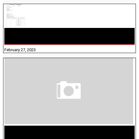
10TH TAMIL PADIVAM NIRAPUTHAL 10TH TAMIL படிவங்கள்
நிரப்புதல்
February 27, 2023
மக்கள் தொகை கணக்கெடுப்பு பணி யாருக்கெல்லாம்
விதிவிலக்கு?