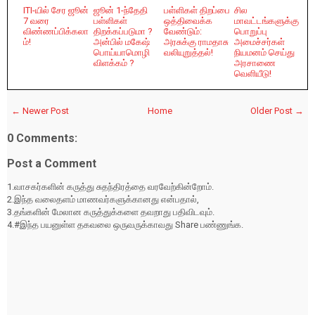
ITI-யில் சேர ஜூன்
ஜூன் 1-ந்தேதி
பள்ளிகள் திறப்பை
சில
7 வரை
பள்ளிகள்
ஒத்திவைக்க
மாவட்டங்களுக்கு
விண்ணப்பிக்கலா
திறக்கப்படுமா ?
வேண்டும்:
பொறுப்பு
ம்!
அன்பில் மகேஷ்
அரசுக்கு ராமதாசு
அமைச்சர்கள்
பொய்யாமொழி
வலியுறுத்தல்!
நியமனம் செய்து
விளக்கம் ?
அரசாணை
வெளியீடு!
← Newer Post
Home
Older Post →
0 Comments:
Post a Comment
1.வாசகர்களின் கருத்து சுதந்திரத்தை வரவேற்கின்றோம்.
2.இந்த வலைதளம் மாணவர்களுக்கானது என்பதால்,
3.தங்களின் மேலான கருத்துக்களை தவறாது பதிவிடவும்.
4.#இந்த பயனுள்ள தகவலை ஒருவருக்காவது Share பண்ணுங்க.