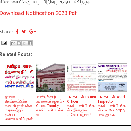
விண்ணப்பிக்குமாறு அறிவுறுத்தப்படுகிறது.
Download Notification 2023 Pdf
Share:
Related Posts:
நாளை
பாண்டிச்சேரி
TNPSC - ல் Tourist
TNPSC - ல் Road
விண்ணப்பிக்க
பல்கலைக்கழகம் -
Officer
Inspector
கடைசி நாள் உள்ள
Guest Faculty
காலிப்பணியிடங்க
காலிப்பணியிடங்க
அரசு மற்றும்
காலிப்பணியிடங்க
ள் - நீங்களும்
ள் - ,உடனே Apply
தனியார்
ள் !
உடனே பாருங்க !
பண்ணுங்க !
வேலைவாய்ப்புகள்