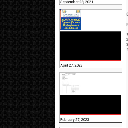
September 28, 2021
1
TNTET PAPER 2 - நியமனத்
தேர்விற்கான பாடத்திட்டம்
தெரியுமா? பார்க்கலாம்
வாங்க! பதிவறக்கம் இங்கே
உள்ளது..
April 27, 2023
10TH TAMIL PADIVAM
NIRAPUTHAL 10TH TAMIL
படிவங்கள் நிரப்புதல்
February 27, 2023