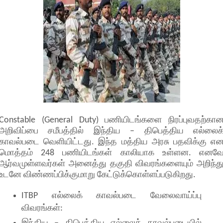
Constable (General Duty) பணியிடங்களை நிரப்புவதற்கா
அறிவிப்பை சமீபத்தில் இந்திய – திபெத்திய எல்லைக
காவல்படை வெளியிட்டது. இந்த மத்திய அரசு பதவிக்கு எ
மொத்தம் 248 பணியிடங்கள் காலியாக உள்ளன. எனவ
ஆர்வமுள்ளவர்கள் அனைத்து தகுதி விவரங்களையும் அறிந்த
உடனே விண்ணப்பிக்குமாறு கேட்டுக்கொள்ளப்படுகிறது.
ITBP எல்லைக் காவல்படை வேலைவாய்ப்பு
விவரங்கள்: