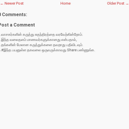
← Newer Post
Home
Older Post →
0 Comments:
Post a Comment
.வாசகர்களின் கருத்து சுதந்திரத்தை வரவேற்கின்றோம்.
2.இந்த வலைதளம் மாணவர்களுக்கானது என்பதால்,
3.தங்களின் மேலான கருத்துக்களை தவறாது பதிவிடவும்.
4.#இந்த பயனுள்ள தகவலை ஒருவருக்காவது Share பண்ணுங்க.