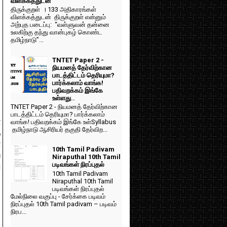
விளக்கத்துடன்
திருக்குறள் । 133 அதிகாரங்கள்
விளக்கத்துடன் திருக்குறள் என்னும்
அற்புத படைப்பு: “வள்ளுவன் தன்னை
உலகிற்கு தந்து வான்புகழ் கொண்ட
தமிழ்நாடு”...
TNTET Paper 2 -
நியமனத் தேர்விற்கான
பாடத்திட்டம் தெரியுமா?
பார்க்கலாம் வாங்க!
பதிவறக்கம் இங்கே
உள்ளது..
TNTET Paper 2 - நியமனத் தேர்விற்கான
பாடத்திட்டம் தெரியுமா? பார்க்கலாம்
ன
வாங்க! பதிவறக்கம் இங்கே உள்Syllabus
தமிழ்நாடு ஆசிரியர் தகுதி தேர்விற...
்
ன
10th Tamil Padivam
ே
Niraputhal 10th Tamil
படிவங்கள் நிரப்புதல்
ு
10th Tamil Padivam
Niraputhal 10th Tamil
படிவங்கள் நிரப்புதல்
மேல்நிலை வகுப்பு - சேர்க்கை படிவம்
நிரப்புதல் 10th Tamil padivam – படிவம்
நிரப...