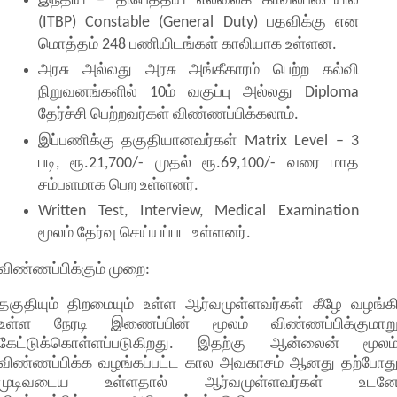
இந்திய – திபெத்திய எல்லைக் காவல்படையில்
(ITBP) Constable (General Duty) பதவிக்கு என
மொத்தம் 248 பணியிடங்கள் காலியாக உள்ளன.
அரசு அல்லது அரசு அங்கீகாரம் பெற்ற கல்வி
நிறுவனங்களில் 10ம் வகுப்பு அல்லது Diploma
தேர்ச்சி பெற்றவர்கள் விண்ணப்பிக்கலாம்.
இப்பணிக்கு தகுதியானவர்கள் Matrix Level – 3
படி, ரூ.21,700/- முதல் ரூ.69,100/- வரை மாத
சம்பளமாக பெற உள்ளனர்.
Written Test, Interview, Medical Examination
மூலம் தேர்வு செய்யப்பட உள்ளனர்.
விண்ணப்பிக்கும் முறை:
தகுதியும் திறமையும் உள்ள ஆர்வமுள்ளவர்கள் கீழே வழங்க
உள்ள நேரடி இணைப்பின் மூலம் விண்ணப்பிக்குமாற
கேட்டுக்கொள்ளப்படுகிறது. இதற்கு ஆன்லைன் மூலம
விண்ணப்பிக்க வழங்கப்பட்ட கால அவகாசம் ஆனது தற்போத
முடிவடைய உள்ளதால் ஆர்வமுள்ளவர்கள் உடன