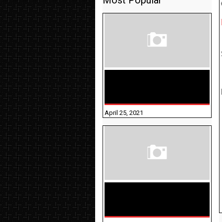
Most Popular
TAMILNADU BRIDGE COURSE
WORKBOOK - WORKSHEET
ANSWERS
April 25, 2021
திருக்குறள் । 133
அதிகாரங்கள்
விளக்கத்துடன்