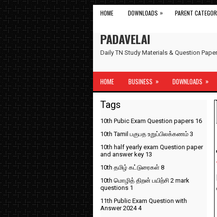
»
HOME
DOWNLOADS
PARENT CATEGOR
PADAVELAI
Daily TN Study Materials & Question Pap
»
»
HOME
BUSINESS
DOWNLOADS
Tags
10th Pubic Exam Question papers
16
10th Tamil பகுபத உறுப்பிலக்கணம்
3
10th half yearly exam Question paper
and answer key
13
10th தமிழ் கட்டுரைகள்
8
10th மொழித் திறன் பயிற்சி 2 mark
questions
1
11th Public Exam Question with
Answer 2024
4