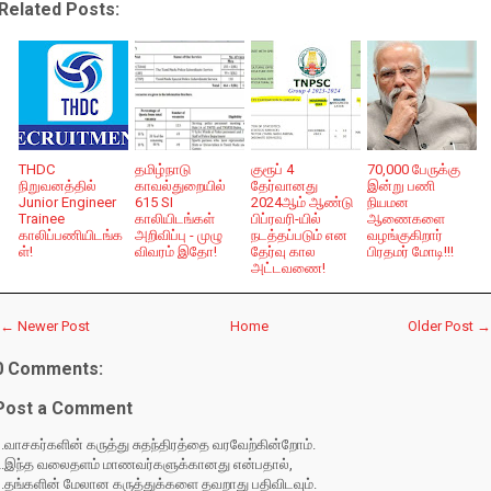
Related Posts:
THDC
தமிழ்நாடு
குரூப் 4
70,000 பேருக்கு
நிறுவனத்தில்
காவல்துறையில்
தேர்வானது
இன்று பணி
Junior Engineer
615 SI
2024ஆம் ஆண்டு
நியமன
Trainee
காலியிடங்கள்
பிப்ரவரி-யில்
ஆணைகளை
காலிப்பணியிடங்க
அறிவிப்பு - முழு
நடத்தப்படும் என
வழங்குகிறார்
ள்!
விவரம் இதோ!
தேர்வு கால
பிரதமர் மோடி!!!
அட்டவணை!
← Newer Post
Home
Older Post →
0 Comments:
Post a Comment
.வாசகர்களின் கருத்து சுதந்திரத்தை வரவேற்கின்றோம்.
2.இந்த வலைதளம் மாணவர்களுக்கானது என்பதால்,
3.தங்களின் மேலான கருத்துக்களை தவறாது பதிவிடவும்.