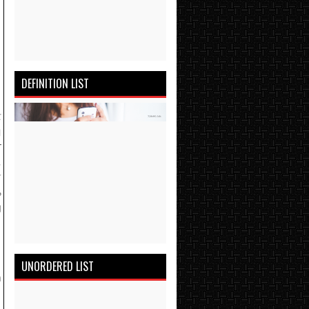
DEFINITION LIST
ை
ு
r
.
ை
க
ு
UNORDERED LIST
a