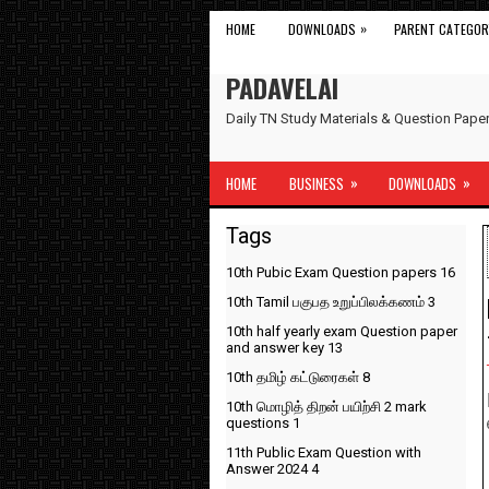
»
HOME
DOWNLOADS
PARENT CATEGOR
PADAVELAI
Daily TN Study Materials & Question Pap
»
»
HOME
BUSINESS
DOWNLOADS
Tags
10th Pubic Exam Question papers
16
10th Tamil பகுபத உறுப்பிலக்கணம்
3
10th half yearly exam Question paper
and answer key
13
10th தமிழ் கட்டுரைகள்
8
10th மொழித் திறன் பயிற்சி 2 mark
questions
1
11th Public Exam Question with
Answer 2024
4