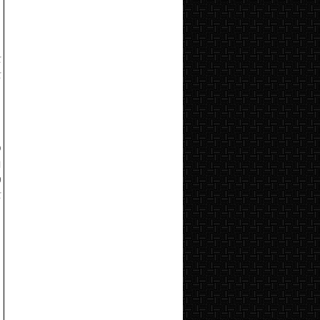
்
ன
ே
ு
்
்