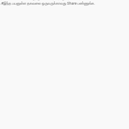
4.#இந்த பயனுள்ள தகவலை ஒருவருக்காவது Share பண்ணுங்க.