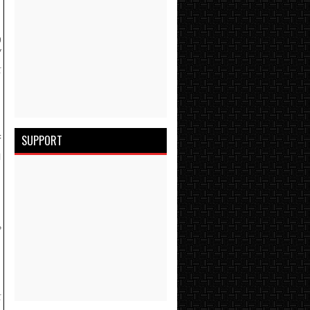
்
/
்
SUPPORT
f
ு
க
்