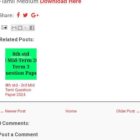
-Tamil Medium
Download Here
Share:
Related Posts:
8th std - 3rd Mid
Term Question
Paper 2024
← Newer Post
Home
Older Post →
0 Comments:
Post a Comment