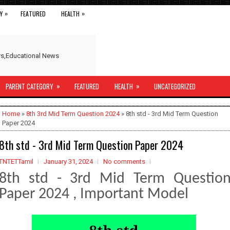
»
»
Y
FEATURED
HEALTH
ers,Educational News
»
»
PARENT CATEGORY
FEATURED
HEALTH
UNCATEGORIZED
Home
»
8th 3rd Mid Term Question 2024
» 8th std - 3rd Mid Term Question
Paper 2024
8th std - 3rd Mid Term Question Paper 2024
TNTETTamil
January 31, 2024
No comments
8th std - 3rd Mid Term Questio
Paper 2024 , Important Model