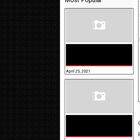
Most Popular
TAMILNADU BRIDGE COURSE
WORKBOOK - WORKSHEET
ANSWERS
April 25, 2021
திருக்குறள் । 133
அதிகாரங்கள்
விளக்கத்துடன்