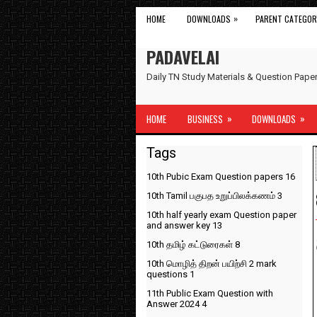
»
HOME
DOWNLOADS
PARENT CATEGOR
PADAVELAI
Daily TN Study Materials & Question Pap
»
»
HOME
BUSINESS
DOWNLOADS
Tags
10th Pubic Exam Question papers
16
10th Tamil பகுபத உறுப்பிலக்கணம்
3
10th half yearly exam Question paper
and answer key
13
10th தமிழ் கட்டுரைகள்
8
10th மொழித் திறன் பயிற்சி 2 mark
questions
1
11th Public Exam Question with
Answer 2024
4