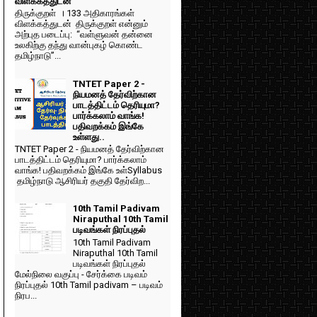
விளக்கத்துடன்
திருக்குறள் । 133 அதிகாரங்கள்
விளக்கத்துடன் திருக்குறள் என்னும்
அற்புத படைப்பு: “வள்ளுவன் தன்னை
உலகிற்கு தந்து வான்புகழ் கொண்ட
தமிழ்நாடு”...
TNTET Paper 2 -
நியமனத் தேர்விற்கான
பாடத்திட்டம் தெரியுமா?
பார்க்கலாம் வாங்க!
பதிவறக்கம் இங்கே
உள்ளது..
TNTET Paper 2 - நியமனத் தேர்விற்கான
பாடத்திட்டம் தெரியுமா? பார்க்கலாம்
வாங்க! பதிவறக்கம் இங்கே உள்Syllabus
தமிழ்நாடு ஆசிரியர் தகுதி தேர்விற...
10th Tamil Padivam
r
Niraputhal 10th Tamil
படிவங்கள் நிரப்புதல்
10th Tamil Padivam
Niraputhal 10th Tamil
படிவங்கள் நிரப்புதல்
மேல்நிலை வகுப்பு - சேர்க்கை படிவம்
r
நிரப்புதல் 10th Tamil padivam – படிவம்
நிரப...