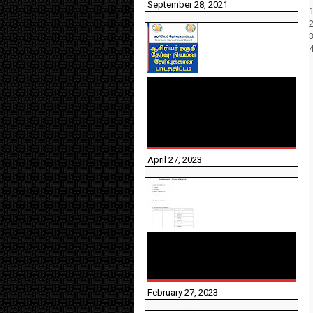
September 28, 2021
1
TNTET PAPER 2 - நியமனத்
தேர்விற்கான பாடத்திட்டம்
தெரியுமா? பார்க்கலாம்
வாங்க! பதிவறக்கம் இங்கே
உள்ளது..
April 27, 2023
10TH TAMIL PADIVAM
NIRAPUTHAL 10TH TAMIL
படிவங்கள் நிரப்புதல்
February 27, 2023