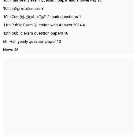
10th half yearly exam Question paper and answer key
13
10th தமிழ் கட்டுரைகள்
8
10th மொழித் திறன் பயிற்சி 2 mark questions
1
11th Public Exam Question with Answer 2024
4
12th public exam question papers
18
6th Half yearly question paper
10
News
46