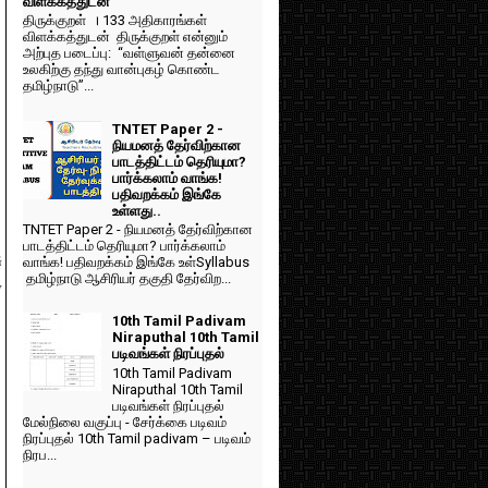
விளக்கத்துடன்
திருக்குறள் । 133 அதிகாரங்கள்
விளக்கத்துடன் திருக்குறள் என்னும்
அற்புத படைப்பு: “வள்ளுவன் தன்னை
உலகிற்கு தந்து வான்புகழ் கொண்ட
தமிழ்நாடு”...
TNTET Paper 2 -
நியமனத் தேர்விற்கான
பாடத்திட்டம் தெரியுமா?
பார்க்கலாம் வாங்க!
பதிவறக்கம் இங்கே
உள்ளது..
TNTET Paper 2 - நியமனத் தேர்விற்கான
பாடத்திட்டம் தெரியுமா? பார்க்கலாம்
ு
வாங்க! பதிவறக்கம் இங்கே உள்Syllabus
தமிழ்நாடு ஆசிரியர் தகுதி தேர்விற...
y
10th Tamil Padivam
Niraputhal 10th Tamil
படிவங்கள் நிரப்புதல்
10th Tamil Padivam
Niraputhal 10th Tamil
படிவங்கள் நிரப்புதல்
மேல்நிலை வகுப்பு - சேர்க்கை படிவம்
நிரப்புதல் 10th Tamil padivam – படிவம்
நிரப...