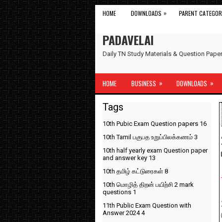
»
HOME
DOWNLOADS
PARENT CATEGOR
PADAVELAI
Daily TN Study Materials & Question Pap
»
»
HOME
BUSINESS
DOWNLOADS
Tags
10th Pubic Exam Question papers
16
10th Tamil பகுபத உறுப்பிலக்கணம்
3
10th half yearly exam Question paper
and answer key
13
10th தமிழ் கட்டுரைகள்
8
10th மொழித் திறன் பயிற்சி 2 mark
questions
1
11th Public Exam Question with
Answer 2024
4