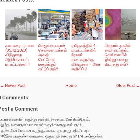
கனமழை - நாளை
மிக்ஜாம் புயலால்
தமிழகத்தில் 4
மிக்ஜாம் புயலின்
(05.12.2023)
சென்னை மக்கள்
மாவட்டங்களில்
கண் கடந்தும்..
விடுமுறை
அவதி –
ரேஷன்
சென்னையில்
அறிவிக்கப்பட்ட
பெட்ரோல்,
கடைகளுக்கு
இன்னும் மழை
மாவட்டங்கள்..!!
டீசலுக்கும்
விடுமுறை – அரசு
விடாதது ஏன்?
தட்டுப்பாடு!!
அறிவிப்பு!
← Newer Post
Home
Older Post →
0 Comments:
Post a Comment
.வாசகர்களின் கருத்து சுதந்திரத்தை வரவேற்கின்றோம்.
2.இந்த வலைதளம் மாணவர்களுக்கானது என்பதால்,
3.தங்களின் மேலான கருத்துக்களை தவறாது பதிவிடவும்.
4.#இந்த பயனுள்ள தகவலை ஒருவருக்காவது Share பண்ணுங்க.