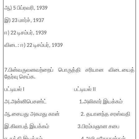
ஆ) 5 பிப்ரவரி, 1939
இ) 23 மார்ச், 1937
ஈ) 22 டிசம்பர், 1939
விடை: ஈ) 22 டிசம்பர், 1939
7.பின்வருவனவற்றைப் பொருத்தி சரியான விடையைத்
தேர்வு செய்க.
பட்டியல் I பட்டியல் II
அ.அன்னிபெசண்ட் 1.அலிகார் இயக்கம்
ஆ.சையது அகமது கான் 2. தயானந்த சரஸ்வதி
இ.கிலாபத் இயக்கம் 3.பிரம்மஞான சபை