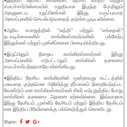
•இந்திய தேசிய காங்கிரஸ், தேசிய வாதம் மற்றும்
சமயச்சார்பின்மையில் உறுதியாக இருந்த போதிலும்
அதனுடைய உறுப்பினர்கள் இந்து வகுப்புவாத
அமைப்புகளில் செயல்படுவதைத் தடுக்க முடியவில்லை.
•ஆரிய சமாஜத்தின் “சுத்தி” மற்றும் “சங்கதன்”
நடவடிக்கைகளில் காங்கிரஸ்காரர்களின் பங்கேற்பு
இந்துக்கள் மற்றும் முஸ்லீம்களை பிளவுபடுத்தியது.
•இருப்பினும் நிறைய காங்கிரஸ்காரர்கள் இந்து
அமைப்புகளில் ஈடுபட்டாலும் காங்கிரஸ் தலைமை
சமயச்சார்பற்றதாகவே விளங்கியது.
•இந்திய தேசிய காங்கிரஸின் மூன்றாவது கூட்டத்தில்
பசுவதை குற்றமென அறிவித்து தீர்மானம் நிறைவேற்றப்பட
வேண்டும் என காங்கிரஸ்காரர்கள் சிலர் வற்புறுத்திய போது
காங்கிரஸ் தலைமை அதனை ஏற்கவில்லை. இவ்வாறாக
இந்து தேசியம், முஸ்லீம் தேசியம் மற்றும் இந்திய தேசியம்
என இந்திய பிரிவினைக்கு பங்கெடுத்துக் கொண்டது.
Share: