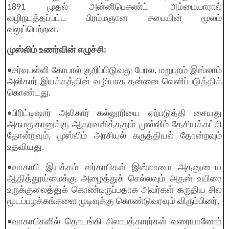
1891 முதல் அன்னிபெசண்ட் அம்மையாரால்
வழிநடத்தப்பட்ட பிரம்மஞான சபையின் மூலம்
வலுப்பெற்றன.
முஸ்லிம் உணர்வின் எழுச்சி:
•சர்வபள்ளி கோபால் குறிப்பிடுவது போல, மறுபுறம் இஸ்லாம்
அலிகார் இயக்கத்தின் வழியாக தன்னை வெளிப்படுத்திக்
கொண்டது.
•பிரிட்டிஷார் அலிகார் கல்லூரியை ஏற்படுத்தி சையது
அகமதுகானுக்கு ஆதரவளித்ததும் முஸ்லிம் தேசியக்கட்சி
தோன்றவும், முஸ்லிம் அரசியல் கருத்தியல் தோன்றவும்
உதவியது.
•வாகாபி இயக்கம் வர்காபிகள் இஸ்லாமை அதனுடைய
ஆதித்தூய்மைக்கு அழைத்துச் செல்லவும் அதன் உயிரை
உருக்குலைத்துக் கொண்டிருப்பதாக அவர்கள் கருதிய சில
மூடப்பழக்கங்களை முடிவுக்கு கொண்டுவரவும் விரும்பினர்.
•வாகாபிகளில் தொடங்கி கிலாபத்காரர்கள் வரையானோர்