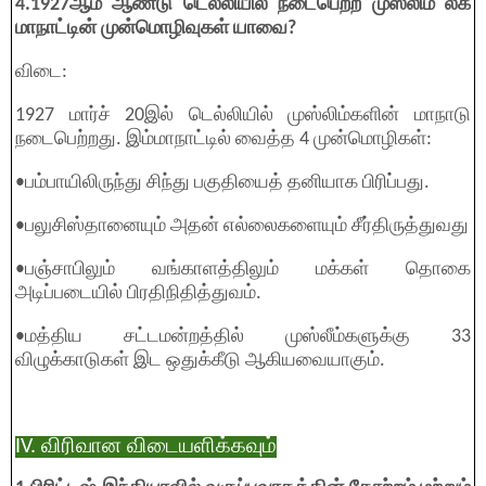
4.1927ஆம் ஆண்டு டெல்லியில் நடைபெற்ற முஸ்லிம் லீக்
மாநாட்டின் முன்மொழிவுகள் யாவை?
விடை:
1927 மார்ச் 20இல் டெல்லியில் முஸ்லிம்களின் மாநாடு
நடைபெற்றது. இம்மாநாட்டில் வைத்த 4 முன்மொழிகள்:
•பம்பாயிலிருந்து சிந்து பகுதியைத் தனியாக பிரிப்பது.
•பலுசிஸ்தானையும் அதன் எல்லைகளையும் சீர்திருத்துவது
•பஞ்சாபிலும் வங்காளத்திலும் மக்கள் தொகை
அடிப்படையில் பிரதிநிதித்துவம்.
•மத்திய சட்டமன்றத்தில் முஸ்லீம்களுக்கு 33
விழுக்காடுகள் இட ஒதுக்கீடு ஆகியவையாகும்.
IV. விரிவான விடையளிக்கவும்