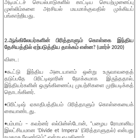
அடிமட்டச் செயல்பாடுகளில் காட்டிய செயற்முனைப்பு
முஸ்லிம்களை அரசியல் மயமாக்குவதில் முக்கியப்
பங்காற்றியது.
2.ஆங்கிலேயர்களின் பிரித்தாளும் கொள்கை இந்திய
தேசியத்தில் ஏற்படுத்திய தாக்கம் என்ன? (மார்ச் 2020)
விடை:
•கூட்டு இந்திய அடையாளம் ஒன்று உருவாவதைத்
தடுப்பதே பிரிட்டிஷாரின் நோக்கமாக இருந்ததால்,
இந்தியர்களின் ஒருங்கிணைப்பு முயற்சிகளை முறியடிக்கத்
தொடங்கினர்.
•பிரிட்டிஷ் ஏகாதிபத்தியம் பிரித்தாளும் கொள்கையைக்
கையாண்டது.
•பம்பாய் – கவர்னர் எல்பின்ஸ்டோன், “பழைய ரோமானிய
இலட்சியமான ‘Divide et Impera’ (பிரித்தாளுதல்) என்பது
நமதாக வேண்டும்” என்று எழுதினார்.