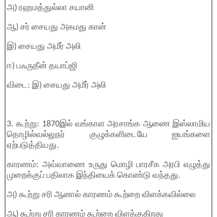
அ) ரஹமத்துல்லா சயானி
ஆ) சர் சையது அகமது கான்
இ) சையது அமீர் அலி
ஈ) பஃருதீன் தயாப்ஜி
விடை: இ) சையது அமீர் அலி
3. கூற்று: 1870இல் வங்காள அரசாங்க ஆணை இஸ்லாமிய
தொழில்வல்லுநர் குழுக்களிடையே ஐயங்களை
ஏற்படுத்தியது.
காரணம்: அவ்வாணை உருது மொழி பாரசீக அரபி எழுத்து
முறைக்குப் பதிலாக இந்தியைக் கொண்டு வந்தது.
அ) கூற்று சரி ஆனால் காரணம் கூற்றை விளக்கவில்லை
ஆ) கூற்று சரி காரணம் கூற்றை விளக்குகிறது