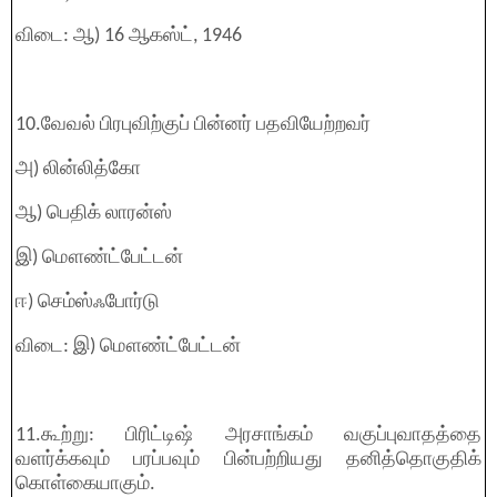
விடை: ஆ) 16 ஆகஸ்ட், 1946
10.வேவல் பிரபுவிற்குப் பின்னர் பதவியேற்றவர்
அ) லின்லித்கோ
ஆ) பெதிக் லாரன்ஸ்
இ) மௌண்ட்பேட்டன்
ஈ) செம்ஸ்ஃபோர்டு
விடை: இ) மௌண்ட்பேட்டன்
11.கூற்று: பிரிட்டிஷ் அரசாங்கம் வகுப்புவாதத்தை
வளர்க்கவும் பரப்பவும் பின்பற்றியது தனித்தொகுதிக்
கொள்கையாகும்.