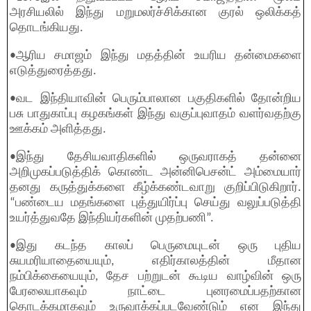
அரசியலில் இந்து மறுமலர்ச்சிக்கான குரல் ஒலிக்கத்
தொடங்கியது.
•ஆரிய சமாஜம் இந்து மதத்தின் உயரிய தன்மைகளை
எடுத்துரைத்தது.
•வட இந்தியாவின் பெரும்பாலான பகுதிகளில் தோன்றிய
பசு பாதுகாப்பு கழகங்கள் இந்து வகுப்புவாதம் வளர்வதற்கு
ஊக்கம் அளித்தது.
•இந்து தேசியவாதிகளில் ஒருவராகத் தன்னை
அறிமுகப்படுத்திக் கொண்ட அன்னிபெசன்ட் அம்மையார்
தனது கருத்துக்களை கீழ்க்கண்டவாறு குறிப்பிடுகிறார்.
“பண்டைய மதங்களை புத்துயிர்ப்பு செய்து வலுப்படுத்தி
உயர்த்துவதே இந்தியர்களின் முதற்பணி”.
•இது கடந்த காலப் பெருமையுடன் ஒரு புதிய
சுயமரியாதையையும், எதிர்காலத்தின் மீதான
நம்பிக்கையையும், தேச பற்றுடன் கூடிய வாழ்வின் ஒரு
பேரலையாகவும் நாட்டை புனரமைப்பதற்கான
தொடக்கமாகவும் உருவாக்கப்படவேண்டும் என இந்து