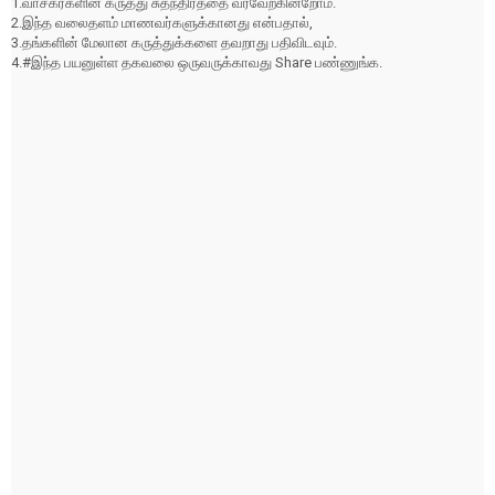
1.வாசகர்களின் கருத்து சுதந்திரத்தை வரவேற்கின்றோம்.
2.இந்த வலைதளம் மாணவர்களுக்கானது என்பதால்,
3.தங்களின் மேலான கருத்துக்களை தவறாது பதிவிடவும்.
4.#இந்த பயனுள்ள தகவலை ஒருவருக்காவது Share பண்ணுங்க.