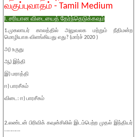
வகுப்புவாதம் - Tamil Medium
I. சரியான விடையைத் தேர்ந்தெடுக்கவும்
1.முகலாயர் காலத்தில் அலுவலக மற்றும் நீதிமன்ற
மொழியாக விளங்கியது எது? (மார்ச் 2020 )
அ) உருது
ஆ) இந்தி
இ) மராத்தி
ஈ) பாரசீகம்
விடை: ஈ) பாரசீகம்
2.லண்டன் பிரிவிக் கவுன்சிலில் இடம்பெற்ற முதல் இந்தியர்
………….