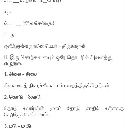
5. ம __ (அறிவின் மறுபெயர்)
மதி
6. பட __ (நீரில் செல்வது)
படகு
ஒளிந்துள்ள நூலின் பெயர் – திருக்குறள்
II. இரு சொற்களையும் ஒரே தொடரில் அமைத்து
எழுதுக.
1. சிலை – சீலை
சிலையைத் திரைச்சீலையால் மறைத்திருக்கிறார்கள்.
2. தொடு – தோடு
தொடு உணர்வின் மூலம் தோடு காதில் உள்ளதை
தெரிந்துகொள்ளலாம் .
3. மடு – மாடு