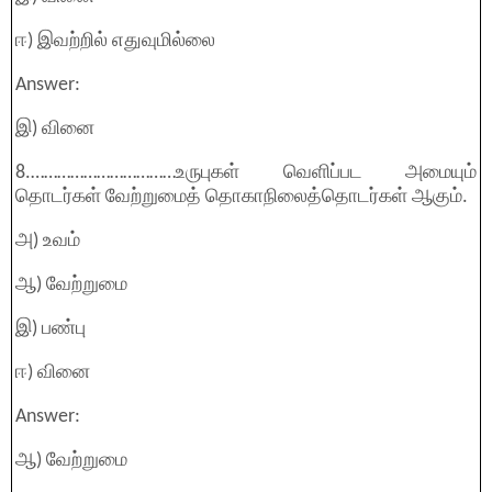
ஈ) இவற்றில் எதுவுமில்லை
Answer:
இ) வினை
8.……………………………உருபுகள் வெளிப்பட அமையும்
தொடர்கள் வேற்றுமைத் தொகாநிலைத்தொடர்கள் ஆகும்.
அ) உவம்
ஆ) வேற்றுமை
இ) பண்பு
ஈ) வினை
Answer:
ஆ) வேற்றுமை