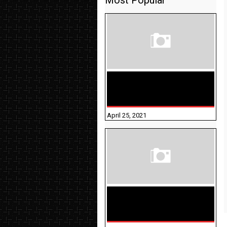
Most Popular
TAMILNADU BRIDGE COURSE
WORKBOOK - WORKSHEET
ANSWERS
April 25, 2021
திருக்குறள் । 133
அதிகாரங்கள்
விளக்கத்துடன்