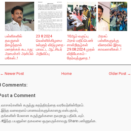
பள்ளிகளில்
23 8 2024
10ஆம் வகுப்பு
அரசுப்
தவறுகள்
வெள்ளிக்கிழமை
அசல் மதிப்பெண்
பள்ளிகளுக்கு
நிகழ்ந்தால்
உள்ளூர் விடுமுறை -
சான்றிதழ்கள்
விரைவில் இரவு
மறைக்கக் கூடாது:
மாவட்ட ஆட்சியர்
29.08.2024 முதல்
காவலாளிகள்..!
அமைச்சா் அன்பில்
அறிவிப்பு
விநியோகம் -
மகேஸ்..!
தேர்வுத்துறை..!
← Newer Post
Home
Older Post →
0 Comments:
Post a Comment
.வாசகர்களின் கருத்து சுதந்திரத்தை வரவேற்கின்றோம்.
2.இந்த வலைதளம் மாணவர்களுக்கானது என்பதால்,
3.தங்களின் மேலான கருத்துக்களை தவறாது பதிவிடவும்.
4.#இந்த பயனுள்ள தகவலை ஒருவருக்காவது Share பண்ணுங்க.