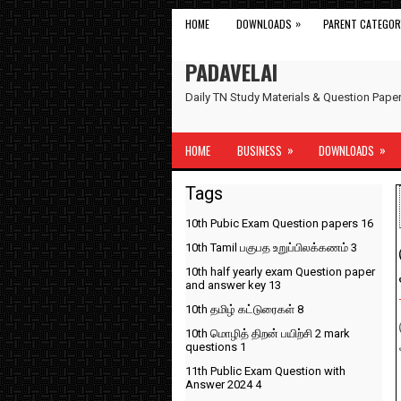
»
HOME
DOWNLOADS
PARENT CATEGOR
PADAVELAI
Daily TN Study Materials & Question Pap
»
»
HOME
BUSINESS
DOWNLOADS
Tags
10th Pubic Exam Question papers
16
10th Tamil பகுபத உறுப்பிலக்கணம்
3
10th half yearly exam Question paper
and answer key
13
10th தமிழ் கட்டுரைகள்
8
10th மொழித் திறன் பயிற்சி 2 mark
questions
1
11th Public Exam Question with
Answer 2024
4