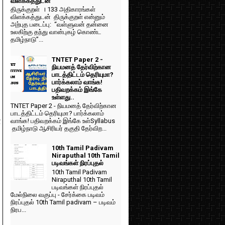
விளக்கத்துடன்
திருக்குறள் । 133 அதிகாரங்கள்
விளக்கத்துடன் திருக்குறள் என்னும்
அற்புத படைப்பு: “வள்ளுவன் தன்னை
உலகிற்கு தந்து வான்புகழ் கொண்ட
தமிழ்நாடு”...
TNTET Paper 2 -
நியமனத் தேர்விற்கான
பாடத்திட்டம் தெரியுமா?
பார்க்கலாம் வாங்க!
பதிவறக்கம் இங்கே
உள்ளது..
TNTET Paper 2 - நியமனத் தேர்விற்கான
பாடத்திட்டம் தெரியுமா? பார்க்கலாம்
ன
வாங்க! பதிவறக்கம் இங்கே உள்Syllabus
தமிழ்நாடு ஆசிரியர் தகுதி தேர்விற...
10th Tamil Padivam
Niraputhal 10th Tamil
படிவங்கள் நிரப்புதல்
10th Tamil Padivam
Niraputhal 10th Tamil
படிவங்கள் நிரப்புதல்
மேல்நிலை வகுப்பு - சேர்க்கை படிவம்
நிரப்புதல் 10th Tamil padivam – படிவம்
நிரப...