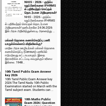
NHIS - 2026 - குடும்ப
உறுப்பினர்களை IFHRMS
ல் பதிவேற்றம் செய்தல்
தொடர்பான அறிவுரைகள்!
NHIS - 2026 - குடும்ப
உறுப்பினர்களை IFHRMS
ல் பதிவேற்றம் செய்தல் தொடர்பான
அறிவுரைகள்! நண்பர்களே 24.06.2026
இல் அரசு அறிவித்துள்ளபடி அனைத்து ...
மக்கள் தொகை கணக்கெடுப்பு பணி
யாருக்கெல்லாம் விதிவிலக்கு?
மாநில அரசு ஊழியர்கள் மக்கள் தொகை
கணக்கெடுப்பு (Census) பணியில்
ஈடுபடுவது கட்டாயமாகும். இதை
நிராகரிக்க சட்டப்படி எவருக்கும் உரிமை
இல்லை. 1948...
10th Tamil Public Exam Answer
key 2026
10th Tamil Public Exam Answer key
2026 The Tamil Nadu 10th Public
Examination started on March with the
Tamil subject exam. Students can ...
10th Maths Public
Exam 2026 | Question