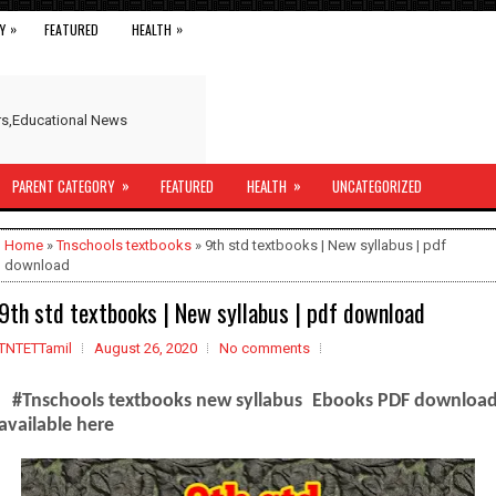
»
»
Y
FEATURED
HEALTH
ers,Educational News
»
»
PARENT CATEGORY
FEATURED
HEALTH
UNCATEGORIZED
Home
»
Tnschools textbooks
» 9th std textbooks | New syllabus | pdf
download
9th std textbooks | New syllabus | pdf download
TNTETTamil
August 26, 2020
No comments
#Tnschools textbooks new syllabus Ebooks PDF downloa
available here