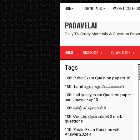
»
HOME
DOWNLOADS
PARENT CATEGOR
PADAVELAI
Daily TN Study Materials & Question Pap
»
»
HOME
BUSINESS
DOWNLOADS
Tags
10th Pubic Exam Question papers
16
10th Tamil பகுபத உறுப்பிலக்கணம்
3
10th half yearly exam Question paper
and answer key
13
10th தமிழ் கட்டுரைகள்
8
10th மொழித் திறன் பயிற்சி 2 mark
questions
1
11th Public Exam Question with
Answer 2024
4