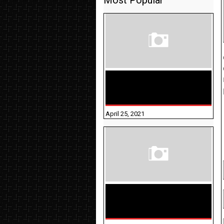
Most Popular
TAMILNADU BRIDGE COURSE
WORKBOOK - WORKSHEET
ANSWERS
April 25, 2021
திருக்குறள் । 133
அதிகாரங்கள்
விளக்கத்துடன்