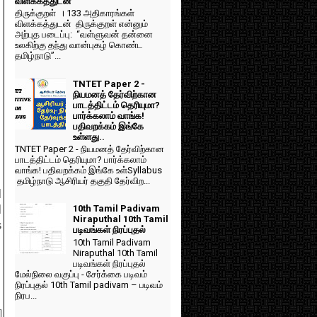
விளக்கத்துடன்
திருக்குறள் । 133 அதிகாரங்கள்
விளக்கத்துடன் திருக்குறள் என்னும்
அற்புத படைப்பு: “வள்ளுவன் தன்னை
உலகிற்கு தந்து வான்புகழ் கொண்ட
தமிழ்நாடு”...
TNTET Paper 2 -
நியமனத் தேர்விற்கான
பாடத்திட்டம் தெரியுமா?
பார்க்கலாம் வாங்க!
பதிவறக்கம் இங்கே
உள்ளது..
TNTET Paper 2 - நியமனத் தேர்விற்கான
பாடத்திட்டம் தெரியுமா? பார்க்கலாம்
வாங்க! பதிவறக்கம் இங்கே உள்Syllabus
தமிழ்நாடு ஆசிரியர் தகுதி தேர்விற...
d
10th Tamil Padivam
d
Niraputhal 10th Tamil
s
படிவங்கள் நிரப்புதல்
10th Tamil Padivam
Niraputhal 10th Tamil
படிவங்கள் நிரப்புதல்
மேல்நிலை வகுப்பு - சேர்க்கை படிவம்
நிரப்புதல் 10th Tamil padivam – படிவம்
நிரப...