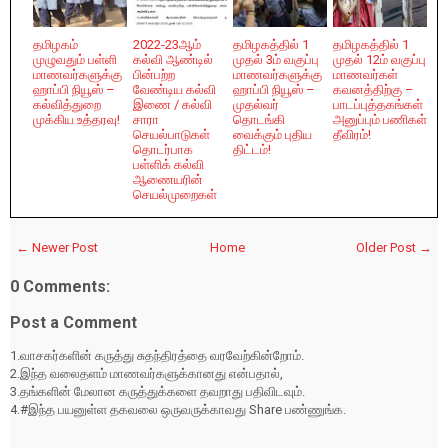
தமிழகம்
2022-23ஆம்
தமிழகத்தில் 1
தமிழகத்தில் 1
முழுவதும் பள்ளி
கல்வி ஆண்டில்
முதல் 3ம் வகுப்பு
முதல் 12ம் வகுப்பு
மாணவர்களுக்கு
பின்பற்ற
மாணவர்களுக்கு
மாணவர்கள்
ஹாப்பி நியூஸ் –
வேண்டிய கல்வி
ஹாப்பி நியூஸ் –
கவனத்திற்கு –
கல்வித்துறை
இணை / கல்வி
முதல்வர்
பாடப்புத்தகங்கள்
முக்கிய உத்தரவு!
சாரா
தொடங்கி
அனுப்பும் பணிகள்
செயல்பாடுகள்
வைக்கும் புதிய
தீவிரம்!
தொடர்பாக
திட்டம்!
பள்ளிக் கல்வி
ஆணையரின்
செயல்முறைகள்
← Newer Post
Home
Older Post →
0 Comments:
Post a Comment
1.வாசகர்களின் கருத்து சுதந்திரத்தை வரவேற்கின்றோம்.
2.இந்த வலைதளம் மாணவர்களுக்கானது என்பதால்,
3.தங்களின் மேலான கருத்துக்களை தவறாது பதிவிடவும்.
4.#இந்த பயனுள்ள தகவலை ஒருவருக்காவது Share பண்ணுங்க.