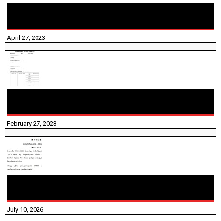
TNTET PAPER 2 - நியமனத் தேர்விற்கான பாடத்திட்டம்
தெரியுமா? பார்க்கலாம் வாங்க! பதிவறக்கம் இங்கே உள்ளது..
April 27, 2023
10TH TAMIL PADIVAM NIRAPUTHAL 10TH TAMIL படிவங்கள்
நிரப்புதல்
February 27, 2023
NHIS - 2026 - குடும்ப உறுப்பினர்களை IFHRMS ல் பதிவேற்றம்
செய்தல் தொடர்பான அறிவுரைகள்!
July 10, 2026