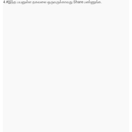
4.#இந்த பயனுள்ள தகவலை ஒருவருக்காவது Share பண்ணுங்க.