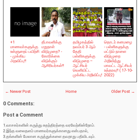
+1
தீபாவளிக்கு
தமிழகத்தில்
தொடர் கனமழை
மாணவா்களுக்கு
மறுநாள்
நவம்பர் 3 ஆம்
- பள்ளிகளுக்கு
உள்ளுறைப் பயிற்சி
விடுமுறை? -
தேதி
மட்டும் நாளை
- முக்கிய
கோரிக்கை
பள்ளிகளுக்கு
விடுமுறை
அறவிப்பு!!
விடுக்கும்
விடுமுறை –
அறிவித்து
ஆசிரியர்கள்!!
ஆட்சியர்
மாவட்ட ஆட்சியர்
வெளியிட்ட
உத்தரவு!! ( 17-10-
முக்கிய அறிவிப்பு!
2022)
← Newer Post
Home
Older Post →
0 Comments:
Post a Comment
1.வாசகர்களின் கருத்து சுதந்திரத்தை வரவேற்கின்றோம்.
2.இந்த வலைதளம் மாணவர்களுக்கானது என்பதால்,
3.தங்களின் மேலான கருத்துக்களை தவறாது பதிவிடவும்.