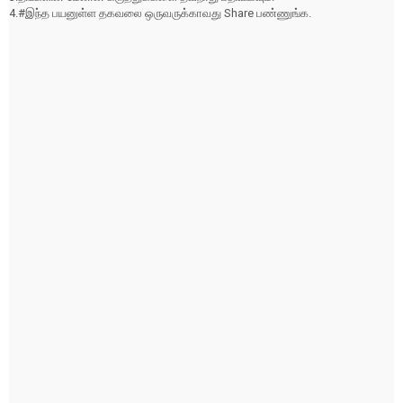
4.#இந்த பயனுள்ள தகவலை ஒருவருக்காவது Share பண்ணுங்க.