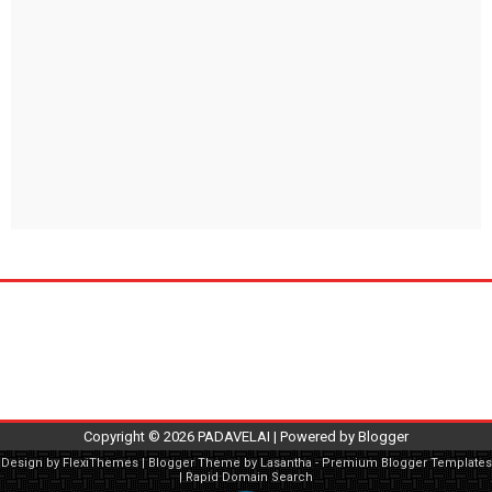
Copyright ©
2026
PADAVELAI
| Powered by
Blogger
Design by
FlexiThemes
| Blogger Theme by
Lasantha
-
Premium Blogger Templates
|
Rapid Domain Search