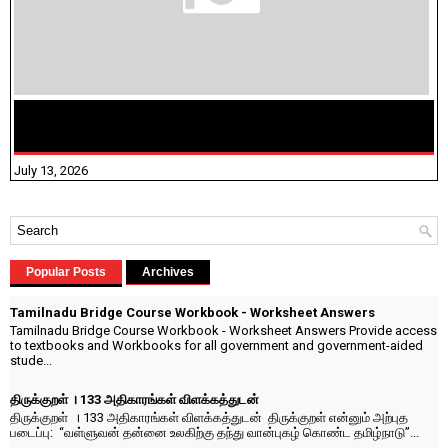
மக்கள் தொகை கணக்கெடுப்பு பணி யாருக்கெல்லாம்
விதிவிலக்கு?
July 13, 2026
Popular Posts
Archives
Tamilnadu Bridge Course Workbook - Worksheet Answers
Tamilnadu Bridge Course Workbook - Worksheet Answers Provide access
to textbooks and Workbooks for all government and government-aided
stude...
திருக்குறள் । 133 அதிகாரங்கள் விளக்கத்துடன்
திருக்குறள் । 133 அதிகாரங்கள் விளக்கத்துடன் திருக்குறள் என்னும் அற்புத
படைப்பு: “வள்ளுவன் தன்னை உலகிற்கு தந்து வான்புகழ் கொண்ட தமிழ்நாடு”...