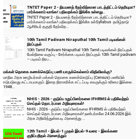
TNTET Paper 2 - நியமனத் தேர்விற்கான பாடத்திட்டம் தெரியுமா?
பார்க்கலாம் வாங்க! பதிவறக்கம் இங்கே உள்ளது..
TNTET Paper 2 - நியமனத் தேர்விற்கான பாடத்திட்டம் தெரியுமா?
பார்க்கலாம் வாங்க! பதிவறக்கம் இங்கே உள்Syllabus தமிழ்நாடு
ஆசிரியர் தகுதி தேர்விற...
10th Tamil Padivam Niraputhal 10th Tamil படிவங்கள்
நிரப்புதல்
10th Tamil Padivam Niraputhal 10th Tamil படிவங்கள் நிரப்புதல்
மேல்நிலை வகுப்பு - சேர்க்கை படிவம் நிரப்புதல் 10th Tamil padivam
– படிவம் நிரப...
மக்கள் தொகை கணக்கெடுப்பு பணி யாருக்கெல்லாம் விதிவிலக்கு?
மாநில அரசு ஊழியர்கள் மக்கள் தொகை கணக்கெடுப்பு (Census) பணியில்
ஈடுபடுவது கட்டாயமாகும். இதை நிராகரிக்க சட்டப்படி எவருக்கும் உரிமை இல்லை.
1948...
NHIS - 2026 - குடும்ப உறுப்பினர்களை IFHRMS ல் பதிவேற்றம்
செய்தல் தொடர்பான அறிவுரைகள்!
NHIS - 2026 - குடும்ப உறுப்பினர்களை IFHRMS ல் பதிவேற்றம்
செய்தல் தொடர்பான அறிவுரைகள்! நண்பர்களே 24.06.2026 இல்
அரசு அறிவித்துள்ளபடி அனைத்து ...
12th Tamil - இயல்-1 முதல் இயல்-9 வரை - இலக்கண
குறிப்பறிதல் அனைத்தும்