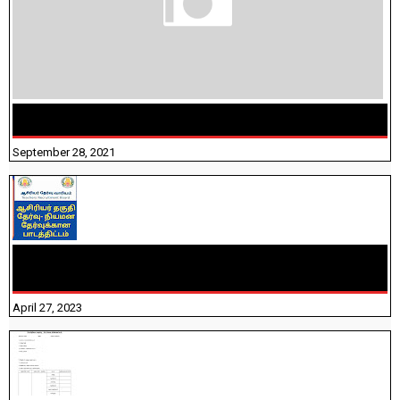
திருக்குறள் । 133 அதிகாரங்கள் விளக்கத்துடன்
September 28, 2021
TNTET PAPER 2 - நியமனத் தேர்விற்கான பாடத்திட்டம்
தெரியுமா? பார்க்கலாம் வாங்க! பதிவறக்கம் இங்கே உள்ளது..
April 27, 2023