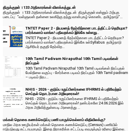
திருக்குறள் । 133 அதிகாரங்கள் விளக்கத்துடன்
திருக்குறள் । 133 அதிகாரங்கள் விளக்கத்துடன் திருக்குறள் என்னும் அற்புத
படைப்பு: “வள்ளுவன் தன்னை உலகிற்கு தந்து வான்புகழ் கொண்ட தமிழ்நாடு”...
TNTET Paper 2 - நியமனத் தேர்விற்கான பாடத்திட்டம் தெரியுமா?
பார்க்கலாம் வாங்க! பதிவறக்கம் இங்கே உள்ளது..
TNTET Paper 2 - நியமனத் தேர்விற்கான பாடத்திட்டம் தெரியுமா?
பார்க்கலாம் வாங்க! பதிவறக்கம் இங்கே உள்Syllabus தமிழ்நாடு
ஆசிரியர் தகுதி தேர்விற...
10th Tamil Padivam Niraputhal 10th Tamil படிவங்கள்
நிரப்புதல்
10th Tamil Padivam Niraputhal 10th Tamil படிவங்கள் நிரப்புதல்
மேல்நிலை வகுப்பு - சேர்க்கை படிவம் நிரப்புதல் 10th Tamil padivam
– படிவம் நிரப...
NHIS - 2026 - குடும்ப உறுப்பினர்களை IFHRMS ல் பதிவேற்றம்
செய்தல் தொடர்பான அறிவுரைகள்!
NHIS - 2026 - குடும்ப உறுப்பினர்களை IFHRMS ல் பதிவேற்றம்
செய்தல் தொடர்பான அறிவுரைகள்! நண்பர்களே 24.06.2026 இல்
அரசு அறிவித்துள்ளபடி அனைத்து ...
மக்கள் தொகை கணக்கெடுப்பு பணி யாருக்கெல்லாம் விதிவிலக்கு?
மாநில அரசு ஊழியர்கள் மக்கள் தொகை கணக்கெடுப்பு (Census) பணியில்
ஈடுபடுவது கட்டாயமாகும். இதை நிராகரிக்க சட்டப்படி எவருக்கும் உரிமை இல்லை.