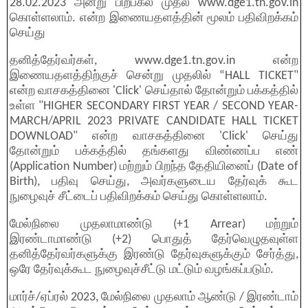
28.02.2023 அன்று பிற்பகல் முதல் www.dge1.tn.gov.in
கொள்ளலாம். என்ற இணையதளத்தின் மூலம் பதிவிறக்கம்
செய்து
தனித்தேர்வர்கள், www.dge1.tn.gov.in என்ற
இணையதளத்திற்குச் சென்று முதலில் “HALL TICKET"
என்ற வாசகத்தினை 'Click' செய்தால் தோன்றும் பக்கத்தில்
உள்ள "HIGHER SECONDARY FIRST YEAR / SECOND YEAR-
MARCH/APRIL 2023 PRIVATE CANDIDATE HALL TICKET
DOWNLOAD" என்ற வாசகத்தினை 'Click' செய்து
தோன்றும் பக்கத்தில் தங்களது விண்ணப்ப எண்
(Application Number) மற்றும் பிறந்த தேதியினைப் (Date of
Birth), பதிவு செய்து, அவர்களுடைய தேர்வுக் கூட
நுழைவுச் சீட்டைப் பதிவிறக்கம் செய்து கொள்ளலாம்.
மேல்நிலை முதலாமாண்டு (+1 Arrear) மற்றும்
இரண்டாமாண்டு (+2) பொதுத் தேர்வெழுதவுள்ள
தனித்தேர்வர்களுக்கு இரண்டு தேர்வுகளுக்கும் சேர்த்து,
ஒரே தேர்வுக்கூட நுழைவுச்சீட்டு மட்டும் வழங்கப்படும்.
மார்ச்/ஏப்ரல் 2023, மேல்நிலை முதலாம் ஆண்டு / இரண்டாம்