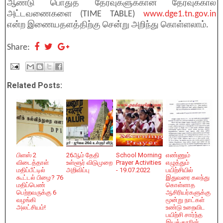
ஆண்டு பொதுத் தேர்வுகளுக்கான தேர்வுக்கால
அட்டவணைகளை (TIME TABLE)
www.dge1.tn.gov.in
என்ற இணையதளத்திற்கு சென்று அறிந்து கொள்ளலாம்.
Share:
Related Posts:
பிளஸ் 2
26ஆம் தேதி
School Morning
எண்ணும்
விடைத்தாள்
உள்ளூர் விடுமுறை
Prayer Activities
எழுத்தும்
மதிப்பீட்டில்
அறிவிப்பு
- 19.07.2022
பயிற்சியில்
கூட்டல் பிழை? 76
இதுவரை கலந்து
மதிப்பெண்
கொள்ளாத
பெற்றவருக்கு 6
ஆசிரியர்களுக்கு
வழங்கி
மூன்று நாட்கள்
அலட்சியம்!
உண்டு உறைவிட
பயிற்சி சார்ந்த
இயக்குநரின்