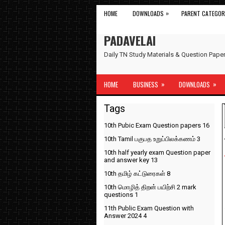
»
HOME
DOWNLOADS
PARENT CATEGOR
PADAVELAI
Daily TN Study Materials & Question Pap
»
»
HOME
BUSINESS
DOWNLOADS
Tags
10th Pubic Exam Question papers
16
10th Tamil பகுபத உறுப்பிலக்கணம்
3
10th half yearly exam Question paper
and answer key
13
10th தமிழ் கட்டுரைகள்
8
10th மொழித் திறன் பயிற்சி 2 mark
questions
1
11th Public Exam Question with
Answer 2024
4