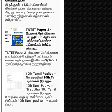
விளக்கத்துடன்
(
திருக்குறள் । 133 அதிகாரங்கள்
விளக்கத்துடன் திருக்குறள் என்னும்
அற்புத படைப்பு: “வள்ளுவன் தன்னை
உலகிற்கு தந்து வான்புகழ் கொண்ட
(
தமிழ்நாடு”...
TNTET Paper 2 -
நியமனத் தேர்விற்கான
பாடத்திட்டம் தெரியுமா?
பார்க்கலாம் வாங்க!
3
பதிவறக்கம் இங்கே
உள்ளது..
TNTET Paper 2 - நியமனத் தேர்விற்கான
பாடத்திட்டம் தெரியுமா? பார்க்கலாம்
3
வாங்க! பதிவறக்கம் இங்கே உள்Syllabus
தமிழ்நாடு ஆசிரியர் தகுதி தேர்விற...
10th Tamil Padivam
Niraputhal 10th Tamil
படிவங்கள் நிரப்புதல்
10th Tamil Padivam
Niraputhal 10th Tamil
படிவங்கள் நிரப்புதல்
மேல்நிலை வகுப்பு - சேர்க்கை படிவம்
நிரப்புதல் 10th Tamil padivam – படிவம்
நிரப...