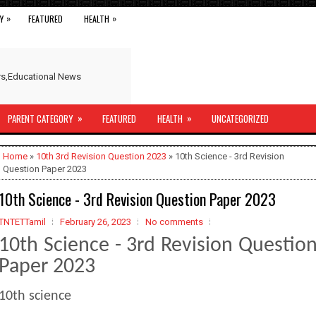
»
»
Y
FEATURED
HEALTH
ers,Educational News
»
»
PARENT CATEGORY
FEATURED
HEALTH
UNCATEGORIZED
Home
»
10th 3rd Revision Question 2023
» 10th Science - 3rd Revision
Question Paper 2023
10th Science - 3rd Revision Question Paper 2023
TNTETTamil
February 26, 2023
No comments
10th Science - 3rd Revision Questio
Paper 2023
10th science