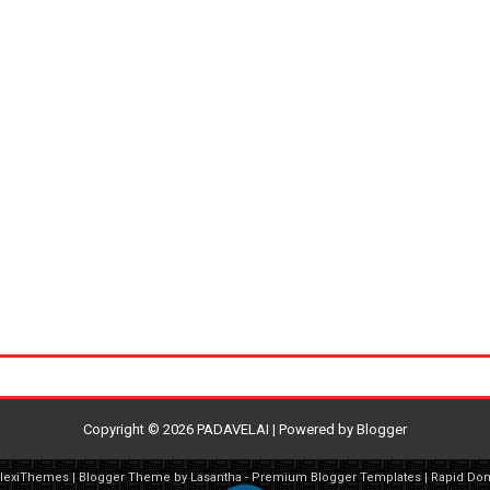
Copyright ©
2026
PADAVELAI
| Powered by
Blogger
FlexiThemes
| Blogger Theme by
Lasantha
-
Premium Blogger Templates
|
Rapid Do